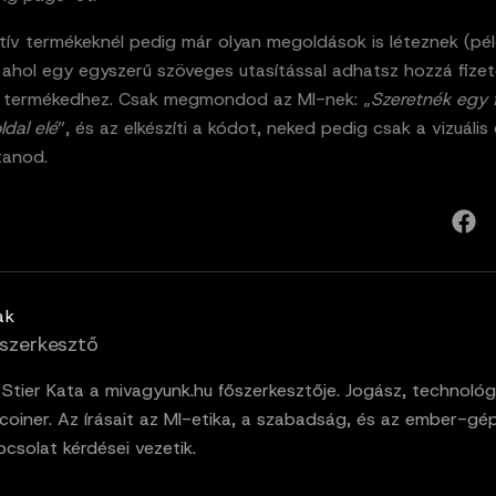
tív termékeknél pedig már olyan megoldások is léteznek (pél
 ahol egy egyszerű szöveges utasítással adhatsz hozzá fizet
 a termékedhez. Csak megmondod az MI-nek: „
Szeretnék egy f
ldal elé
”, és az elkészíti a kódot, neked pedig csak a vizuális
ítanod.
ak
szerkesztő
. Stier Kata a mivagyunk.hu főszerkesztője. Jogász, technológ
tcoiner. Az írásait az MI-etika, a szabadság, és az ember-gé
pcsolat kérdései vezetik.