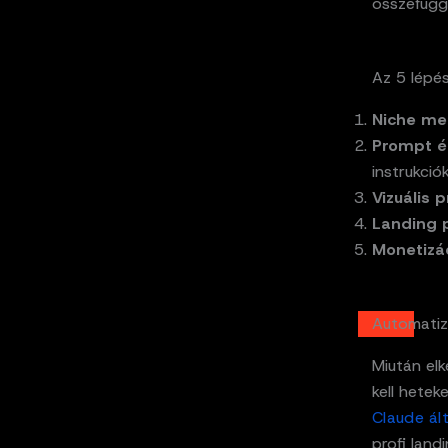
összefüggő
Az 5 lépés
Niche me
Prompt é
instrukció
Vizuális 
Landing 
Monetizác
Automatiz
Miután el
kell hetek
Claude ált
profi land