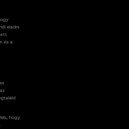
hogy
él eladni
tett
m és a
pes
 az
egtaláld
Web, hogy
a