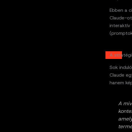
Ebben a c
Claude-ot 
interaktív
(promptokk
A stratégia
Sok induló
Claude eg
hanem képes
A miv
konte
amely
termé