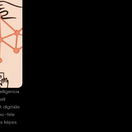
lligencia
ell
digitális
ic-féle
is képes