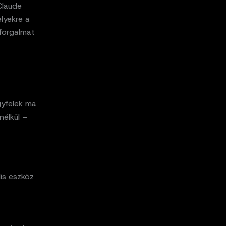
Claude
lyekre a
 forgalmat
gyfelek ma
nélkül –
lis eszköz