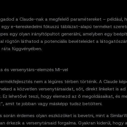
gadod a Claude-nak a megfelelő paramétereket – például, 
 egy e-kereskedelmi fókuszú táblázat-alapú terméket szeretn
épes egy olyan irányítópultot generálni, amelyben egy beépí
ral rögtön láthatod a potenciális bevételeidet a látogatószá
s ráta függvényében.
ás és versenytárs-elemzés MI-vel
termékfejlesztés nem a légüres térben történik. A Claude ké
 neked a közvetlen versenytársaidat, sőt, direkt linkeket is ad
z. Ez lehetővé teszi, hogy elemezd az ő megoldásaikat, és m
t”, amit te jobban vagy másképp tudsz betölteni.
s során érdemes olyan eszközöket is bevetni, mint a Similar
an érkezik a versenytársaid forgalma. Gyakran kiderül, hogy 