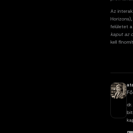
Az interak
Horizons),
felületet
kaput az o
kell finom
at
Fő
dr
bi
ka