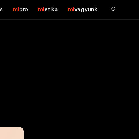
s
pro
etika
vagyunk