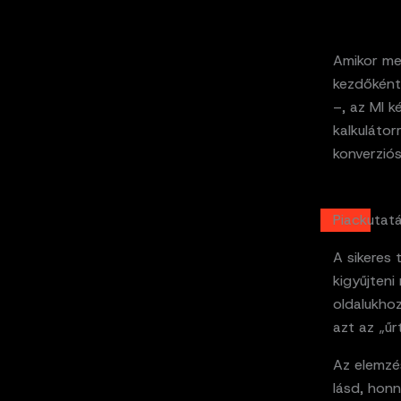
Amikor me
kezdőként
–, az MI k
kalkulátor
konverzió
Piackutat
A sikeres 
kigyűjteni
oldalukho
azt az „űr
Az elemzé
lásd, honn