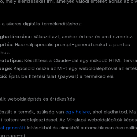
, mély elemzéseket írni, amelyek valódi értéket adnak az ol
 a sikeres digitális termékindításhoz:
ghatározása:
Válaszd azt, amihez értesz és amit szeretsz.
pítés:
Használj speciális prompt-generátorokat a pontos
khoz.
prototípus:
Készíttess a Claude-dal egy működő HTML tervra
page:
Kapcsold össze az MI-t egy weboldalépítővel az érték
ió:
Építs be fizetési falat (paywall) a terméked elé.
ált weboldalépítés és értékesítés
készült a termék, szükség van
egy helyre
, ahol eladhatod. M
et tölteni webfejlesztéssel. Az MI-alapú weboldalépítők képe
al generált
leírásokból és címekből automatikusan összeállít
ing page-et.