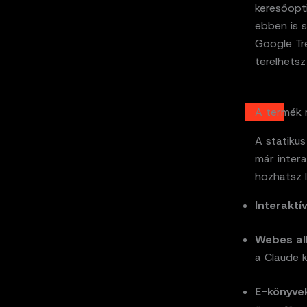
keresőopti
ebben is 
Google Tre
terelhetsz
A termék m
A statiku
már intera
hozhatsz l
Interaktí
Webes al
a Claude 
E-könyve