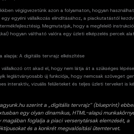
ikkben végigvezetünk azon a folyamaton, hogyan használha
egy egyéni vállalkozás elindításához, a piackutatástól kezd
 termékfejlesztésig. Megmutatjuk, hogy a megfelelő instrukció
al) hogyan váltható valóra egy üzleti elképzelés percek alat
 alapja: A digitális tervrajz elkészítése
 vállalkozó ott akad el, hogy nem látja át a szükséges lépése
yik leglátványosabb új funkciója, hogy nemcsak szöveget gen
 interaktív, vizuális felületeket és teljes üzleti terveket is ké
agyunk.hu szerint a „digitális tervrajz” (blueprint) ebbe
xtusban egy olyan dinamikus, HTML-alapú munkakörnye
 magában foglalja a piaci versenytársak elemzését, a
ktípusokat és a konkrét megvalósítási ütemtervet.