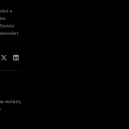
dául a
ési
izetési
 elemeket
ia-kutató,
p