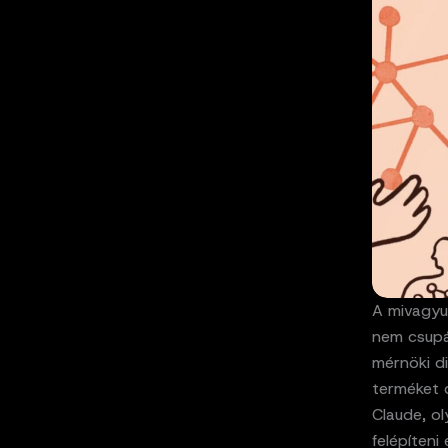
A mivagyun
nem csupá
mérnöki di
terméket 
Claude, o
felépíteni 