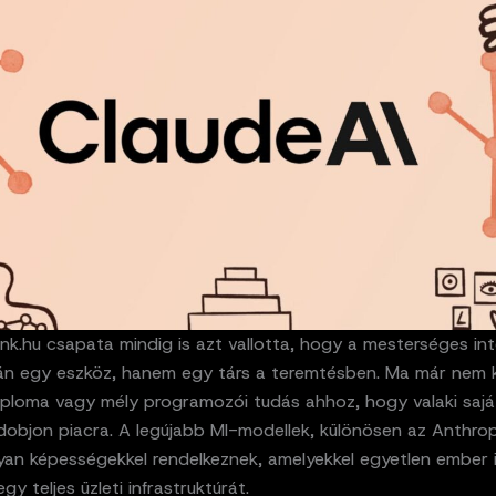
k.hu csapata mindig is azt vallotta, hogy a mesterséges inte
n egy eszköz, hanem egy társ a teremtésben. Ma már nem k
ploma vagy mély programozói tudás ahhoz, hogy valaki saját 
dobjon piacra. A legújabb MI-modellek, különösen az Anthrop
lyan képességekkel rendelkeznek, amelyekkel egyetlen ember 
egy teljes üzleti infrastruktúrát.