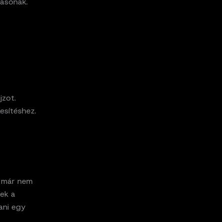
vasónak.
jzot.
esítéshez.
a már nem
sek a
ani egy