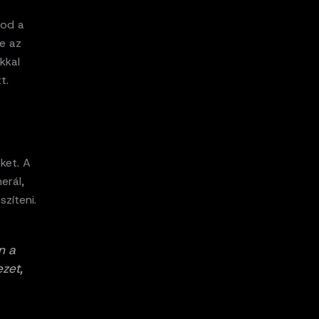
tod a
ve az
kkal
t.
ket. A
erál,
szíteni.
n a
zet,