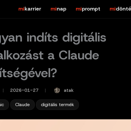
karrier
nap
prompt
dönté
yan indíts digitális
lalkozást a Claude
ítségével?
atak
/
2026-01-27
/
,
,
ic
Claude
digitális termék