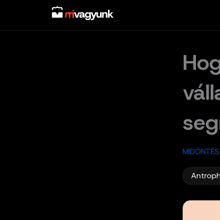
Skip
to
content
Hog
vál
seg
MIDÖNTÉS
Antroph