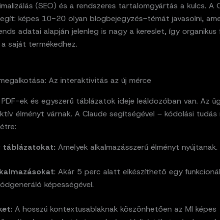
malizálás (SEO) és a rendszeres tartalomgyártás a kulcs. A 
segít: képes 10-20 olyan blogbejegyzés-témát javasolni, ame
nds adatai alapján jelenleg is nagy a kereslet, így organikus
 a saját termékedhez.
egalkotása: Az interaktivitás az új mérce
s PDF-ek és egyszerű táblázatok ideje leáldozóban van. Az ü
ktív élményt várnak. A Claude segítségével – kódolási tudás 
étre:
v táblázatokat:
Amelyek alkalmazásszerű élményt nyújtanak.
kalmazásokat
: Akár 5 perc alatt elkészíthető egy funkcioná
kódgeneráló képességével.
ket:
A hosszú kontextusablaknak köszönhetően az MI képes