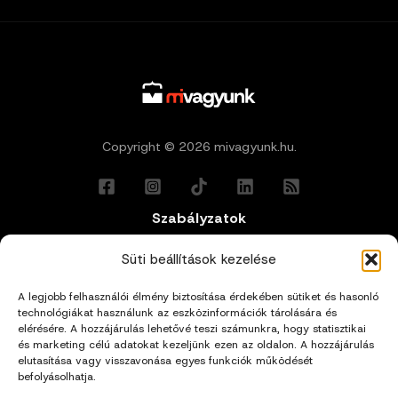
Copyright © 2026 mivagyunk.hu.
Szabályzatok
Általános Felhasználási Feltételek
Süti beállítások kezelése
A legjobb felhasználói élmény biztosítása érdekében sütiket és hasonló
Adatkezelési Tájékoztató
technológiákat használunk az eszközinformációk tárolására és
elérésére. A hozzájárulás lehetővé teszi számunkra, hogy statisztikai
Impresszum
és marketing célú adatokat kezeljünk ezen az oldalon. A hozzájárulás
elutasítása vagy visszavonása egyes funkciók működését
befolyásolhatja.
Cookie Policy (EU)