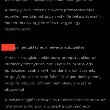
A mivagyunk.hu szerint a sikeres promptolás titka
egyetlen mentális váltásban rejlik. Ne bekezdéseket írj,
hanem tervezz egy interfészt, vagyis egy
kezelőfelületet.
A rossz mentalitás és a helyes megközelítés
Amikor szövegként tekintesz a promptra, akkor az
eredmény bizonytalan lesz. Olyan ez, mintha egy
építkezésen csak annyit mondanál a kőművesnek,
hogy „építs valami szép falat”. A végeredmény lehet,
hogy fal lesz, de biztosan nem olyan, amilyet te
elképzeltél.
A helyes megközelítés az, ha rendszerként tekintesz az
interakcióra. Gondolj a promptra úgy, mint egy