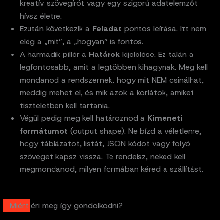
kreatív szövegírót vagy egy szigorú adatelemzőt
hívsz életre.
Ezután következik a
Feladat
pontos leírása. Itt nem
elég a „mit”, a „hogyan” is fontos.
A harmadik pillér a
Határok
kijelölése. Ez talán a
legfontosabb, amit a legtöbben kihagynak. Meg kell
mondanod a rendszernek, hogy mit NEM csinálhat,
meddig mehet el, és mik azok a korlátok, amiket
tiszteletben kell tartania.
Végül pedig meg kell határoznod a
Kimeneti
formátumot
(output shape). Ne bízd a véletlenre,
hogy táblázatot, listát, JSON kódot vagy folyó
szöveget kapsz vissza. Te rendelsz, neked kell
megmondanod, milyen formában kéred a szállítást.
Miért éri meg így gondolkodni?