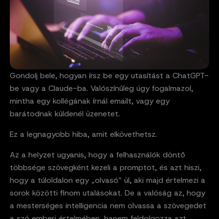
Gondolj bele, hogyan írsz be egy utasítást a ChatGPT-
be vagy a Claude-ba. Valószínűleg úgy fogalmazol,
mintha egy kollégának írnál emailt, vagy egy
barátodnak küldenél üzenetet.
Ez a legnagyobb hiba, amit elkövethetsz.
Az a helyzet ugyanis, hogy a felhasználók döntő
többsége szövegként kezeli a promptot, és azt hiszi,
hogy a túloldalon egy „olvasó” ül, aki majd értelmezi a
sorok közötti finom utalásokat. De a valóság az, hogy
a mesterséges intelligencia nem olvassa a szövegedet
a szó emberi értelmében, hanem feldolgozza azt.