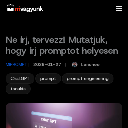
Skip
to
content
Ne írj, tervezz! Mutatjuk,
hogy írj promptot helyesen
Lenchee
MIPROMPT
/
2026-01-27
/
,
,
,
ChatGPT
prompt
prompt engineering
tanulás