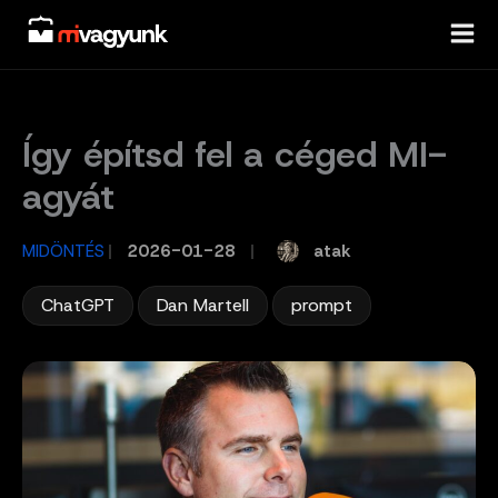
Skip
to
content
Így építsd fel a céged MI-
agyát
atak
MIDÖNTÉS
/
2026-01-28
/
,
,
ChatGPT
Dan Martell
prompt