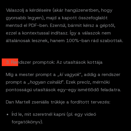
Válaszolj a kérdéseire (akár hangüzenetben, hogy
gyorsabb legyen), majd a kapott összefoglalót
mentsd el PDF-ben. Ezentúl, bármit kérsz a géptől,
ezzel a kontextussal indítasz. Így a válaszok nem
általánosak lesznek, hanem 100%-ban rád szabottak.
3. Rendszer promptok: Az utasítások kottája
Míg a mester prompt a „
ki vagyok
”, addig a rendszer
prompt a „
hogyan csináld
”. Ezek precíz, mérnöki
pontosságú utasítások egy-egy ismétlődő feladatra.
Dan Martell zseniális trükkje a fordított tervezés:
Írd le, mit szeretnél kapni (pl. egy videó
forgatókönyv).