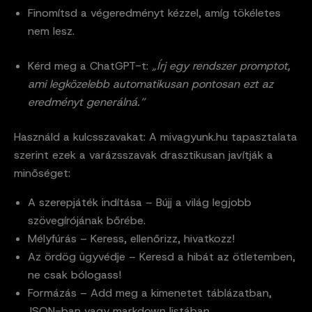
Finomítsd a végeredményt kézzel, amíg tökéletes
nem lesz.
Kérd meg a ChatGPT-t:
„Írj egy rendszer promptot,
ami legközelebb automatikusan pontosan ezt az
eredményt generálná.”
Használd a kulcsszavakat: A mivagyunk.hu tapasztalata
szerint ezek a varázsszavak drasztikusan javítják a
minőséget:
A szerepjáték indítása – Bújj a világ legjobb
szövegírójának bőrébe.
Mélyfúrás – Keress, ellenőrizz, hivatkozz!
Az ördög ügyvédje – Keresd a hibát az ötletemben,
ne csak bólogass!
Formázás – Add meg a kimenetet táblázatban,
JSON-ban vagy markdown listában.