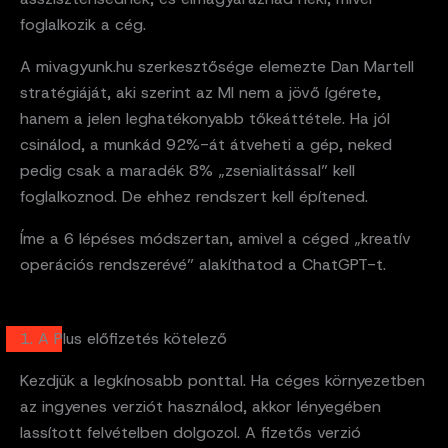
foglalkozik a cég.
A mivagyunk.hu szerkesztősége elemezte Dan Martell
stratégiáját, aki szerint az MI nem a jövő ígérete,
hanem a jelen leghatékonyabb tőkeáttétele. Ha jól
csinálod, a munkád 92%-át átveheti a gép, neked
pedig csak a maradék 8% „zsenialitással” kell
foglalkoznod. De ehhez rendszert kell építened.
Íme a 6 lépéses módszertan, amivel a céged „kreatív
operációs rendszerévé” alakíthatod a ChatGPT-t.
1. A Plus előfizetés kötelező
Kezdjük a legkínosabb ponttal. Ha céges környezetben
az ingyenes verziót használod, akkor lényegében
lassított felvételben dolgozol. A fizetős verzió