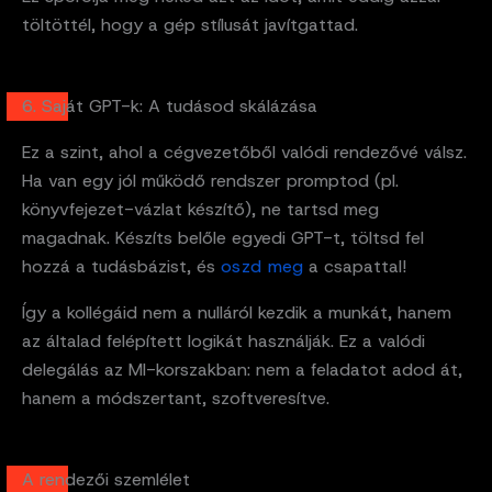
töltöttél, hogy a gép stílusát javítgattad.
6. Saját GPT-k: A tudásod skálázása
Ez a szint, ahol a cégvezetőből valódi rendezővé válsz.
Ha van egy jól működő rendszer promptod (pl.
könyvfejezet-vázlat készítő), ne tartsd meg
magadnak. Készíts belőle egyedi GPT-t, töltsd fel
hozzá a tudásbázist, és
oszd meg
a csapattal!
Így a kollégáid nem a nulláról kezdik a munkát, hanem
az általad felépített logikát használják. Ez a valódi
delegálás az MI-korszakban: nem a feladatot adod át,
hanem a módszertant, szoftveresítve.
A rendezői szemlélet