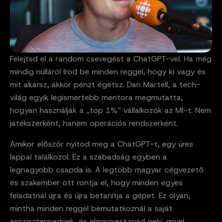
Felejtsd el a random csevegést a ChatGPT-vel. Ha még
mindig nulláról írod be minden reggel, hogy ki vagy és
mit akarsz, akkor pénzt égetsz. Dan Martell, a tech-
világ egyik legismertebb mentora megmutatta,
hogyan használják a „top 1%” vállalkozók az MI-t. Nem
játékszerként, hanem operációs rendszerként.
Amikor először nyitod meg a ChatGPT-t, egy üres
lappal találkozol. Ez a szabadság egyben a
legnagyobb csapda is. A legtöbb magyar cégvezető
és szakember ott rontja el, hogy minden egyes
feladatnál újra és újra betanítja a gépet. Ez olyan,
mintha minden reggel bemutatkoznál a saját
asszisztensednek, és elmagyaráznád neki, mivel