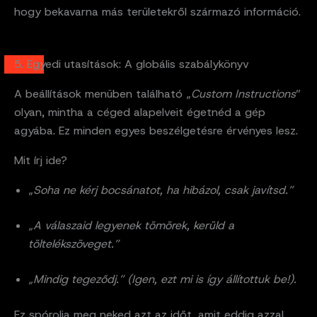
hogy bekavarna más területekről származó információ.
5. Egyedi utasítások: A globális szabálykönyv
A beállítások menüben található „
Custom Instructions
”
olyan, mintha a céged alapelveit égetnéd a gép
agyába. Ez minden egyes beszélgetésre érvényes lesz.
Mit írj ide?
„
Soha ne kérj bocsánatot, ha hibázol, csak javítsd.”
„A válaszaid legyenek tömörek, kerüld a
töltelékszöveget.”
„Mindig tegeződj.” (Igen, ezt mi is így állítottuk be!).
Ez spórolja meg neked azt az időt, amit eddig azzal