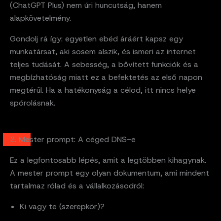
(ChatGPT Plus) nem úri huncutság, hanem
alapkövetelmény.
Gondolj rá így: egyetlen ebéd áráért kapsz egy
munkatársat, aki sosem alszik, és ismeri az internet
teljes tudását. A sebesség, a bővített funkciók és a
megbízhatóság miatt ez a befektetés az első napon
megtérül. Ha a hatékonyság a célod, itt nincs helye
spórolásnak.
2. Mester prompt: A céged DNS-e
Ez a legfontosabb lépés, amit a legtöbben kihagynak.
A mester prompt egy olyan dokumentum, ami mindent
tartalmaz rólad és a vállalkozásodról:
Ki vagy te (szerepkör)?