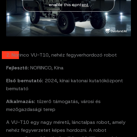
enable this content
2. Norinco VU-T10, nehéz fegyverhordozó robot
Fejlesztő:
NORINCO, Kína
Első bemutató:
2024, kínai katonai kutatóközpont
bemutató
Alkalmazás:
tűzerő támogatás, városi és
mezőgazdasági terep
A VU-T10 egy nagy méretű, lánctalpas robot, amely
nehéz fegyverzetet képes hordozni. A robot