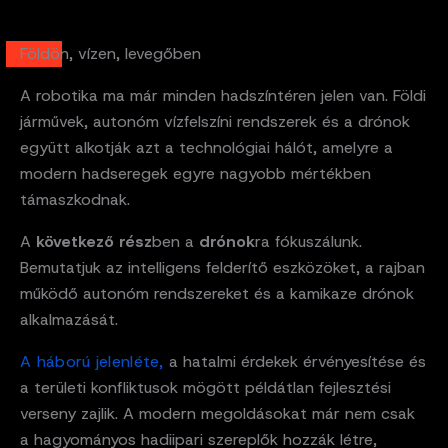
Földön, vízen, levegőben
A robotika ma már minden hadszíntéren jelen van. Földi
járművek, autonóm vízfelszíni rendszerek és a drónok
együtt alkotják azt a technológiai hálót, amelyre a
modern hadseregek egyre nagyobb mértékben
támaszkodnak.
A
következő rész
ben a
drónok
ra fókuszálunk.
Bemutatjuk az intelligens felderítő eszközöket, a rajban
működő autonóm rendszereket és a kamikaze drónok
alkalmazását.
A háború jelenléte,
a hatalmi érdekek érvényesítése és
a területi konfliktusok mögött példátlan fejlesztési
verseny zajlik. A modern megoldásokat már nem csak
a hagyományos hadiipari szereplők hozzák létre,