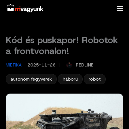
Skip
to
content
Kód és puskapor! Robotok
a frontvonalon!
REDLINE
MIETIKA
/
2025-11-26
/
,
,
autonóm fegyverek
háború
robot