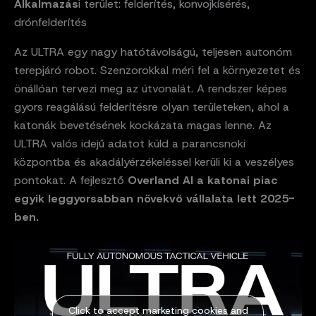
Alkalmazás
i terület: felderítés, konvojkísérés,
drónfelderítés
Az ULTRA egy nagy hatótávolságú, teljesen autonóm
terepjáró robot. Szenzorokkal méri fel a környezetet és
önállóan tervezi meg az útvonalát. A rendszer képes
gyors reagálású felderítésre olyan területeken, ahol a
katonák bevetésének kockázata magas lenne. Az
ULTRA valós idejű adatot küld a parancsnoki
központba és akadályérzékeléssel kerüli ki a veszélyes
pontokat. A fejlesztő
Overland AI a katonai piac
egyik leggyorsabban növekvő vállalata lett 2025-
ben.
Click to accept marketing cookies and