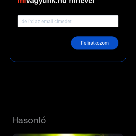
vagyunk.hu hírlevél
Feliratkozom
Hasonló