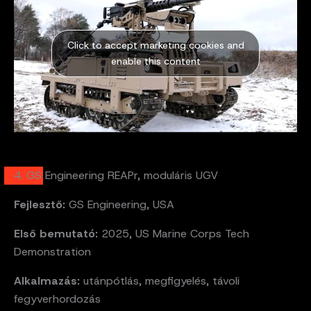
Click to accept marketing cookies and
enable this content
4. GS Engineering REAPr, moduláris UGV
Fejlesztő:
GS Engineering, USA
Első bemutató:
2025, US Marine Corps Tech
Demonstration
Alkalmazás:
utánpótlás, megfigyelés, távoli
fegyverhordozás