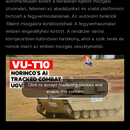
automatikusan követi a korábban kijelölt mozgási
útvonalat, felismeri az akadályokat és stabil platformot
biztosít a fegyvermoduloknak. Az
autonóm funkciók
főként mozgásra korlátozódnak
. A fegyverhasználat
emberi engedélyhez kötött. A rendszer városi
környezetben különösen hatékony, ahol a szűk terek és
romok miatt az emberi mozgás veszélyesebb.
Click to accept marketing cookies and
enable this content