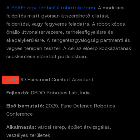
A REAPr egy többcélú robotplatform.
A moduláris
felépítés miatt gyorsan átszerelhető ellátási,
felderítési, vagy fegyveres feladatra. A robot képes
önálló útvonaltervezésre, terhelésfigyelésre és
akadálykerülésre. A tengerészgyalogság partmenti és
vegyes terepen teszteli. A cél az élőerő kockázatának
csökkentése előretolt pozíciókban.
5. DRDO Humanoid Combat Assistant
Fejlesztő:
DRDO Robotics Lab, India
Első bemutató:
2025, Pune Defence Robotics
Conference
Alkalmazás:
városi terep, épület átvizsgálás,
veszélyes területek