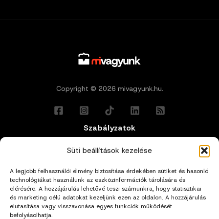
Copyright © 2026 mivagyunk.hu.
Szabályzatok
Általános Felhasználási Feltételek
Süti beállítások kezelése
A legjobb felhasználói élmény biztosítása érdekében sütiket és hasonló
Adatkezelési Tájékoztató
technológiákat használunk az eszközinformációk tárolására és
elérésére. A hozzájárulás lehetővé teszi számunkra, hogy statisztikai
Impresszum
és marketing célú adatokat kezeljünk ezen az oldalon. A hozzájárulás
elutasítása vagy visszavonása egyes funkciók működését
befolyásolhatja.