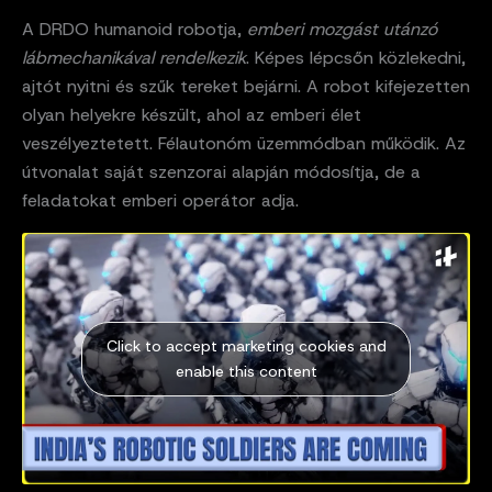
A DRDO humanoid robotja,
emberi mozgást utánzó
lábmechanikával rendelkezik
. Képes lépcsőn közlekedni,
ajtót nyitni és szűk tereket bejárni. A robot kifejezetten
olyan helyekre készült, ahol az emberi élet
veszélyeztetett. Félautonóm üzemmódban működik. Az
útvonalat saját szenzorai alapján módosítja, de a
feladatokat emberi operátor adja.
Click to accept marketing cookies and
enable this content