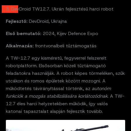
3. DevDroid TW12.7. Ukrán fejlesztésű harci robot
Fejlesztő:
DevDroid, Ukrajna
Első bemutató:
2024, Kijev Defence Expo
Alkalmazás:
frontvonalbeli tűztámogatás
A TW-12.7 egy kisméretű, fegyverrel felszerelt
robotplatform. Elsősorban közeli tűztámogató
feladatokra használják. A robot képes törmeléken, szűk
utcákon és romos épületek között mozogni. A
működtetés távirányítással történik, az
autonóm
funkciók a mozgás stabilizálására korlátozódnak
. A TW-
12.7 éles harci helyzetekben működik, így valós
katonai tapasztalat alapján fejlesztik tovább.