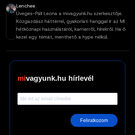
Lenchee
Üveges-Páll Leona a mivagyunk.hu szerkesztője.
Közgazdász háttérrel, gyakorlati hanggal ír az MI
hétköznapi használatáról, karrierről, hírekről. Ha ő
kezel egy témát, menthető a hype nélkül.
vagyunk.hu hírlevél
Feliratkozom