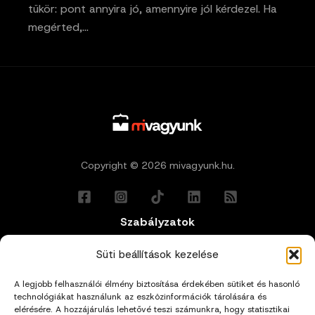
tükör: pont annyira jó, amennyire jól kérdezel. Ha
megérted,…
Copyright © 2026 mivagyunk.hu.
Szabályzatok
Általános Felhasználási Feltételek
Süti beállítások kezelése
A legjobb felhasználói élmény biztosítása érdekében sütiket és hasonló
Adatkezelési Tájékoztató
technológiákat használunk az eszközinformációk tárolására és
elérésére. A hozzájárulás lehetővé teszi számunkra, hogy statisztikai