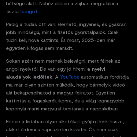
hétvége alatt. Nehéz ebben a zajban megtalálni a
tiszta
hangot
.
Pedig a tudás ott van. Elérhető, ingyenes, és gyakran
jobb minőségű, mint a fizetős gyorstalpalók. Csak
tudni kell, hova kattints. És most, 2025-ben már
egyetlen kifogás sem maradt.
Sokan azért nem mernek belevágni, mert félnek az
angol nyelvtől. De van egy jó hírem:
a nyelvi
akadályok ledőltek.
A
YouTube
automatikus fordítója
ma már olyan szinten működik, hogy bármelyik videó
alá bekapcsolhatod a magyar feliratot. Egyetlen
kattintás a fogaskerék ikonra, és a világ legnagyobb
koponyái máris magyarul tanítanak a nappalidban.
Ebben a listában olyan alkotókat gyűjtöttünk össze,
akiket érdemes napi szinten követni. Ők nem csak