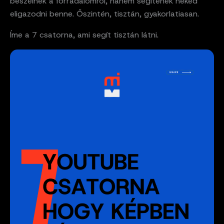
beszélnek a forradalomról, hanem segítenek neked
eligazodni benne. Őszintén, tisztán, gyakorlatiasan.
Íme a 7 csatorna, ami segít tisztán látni.