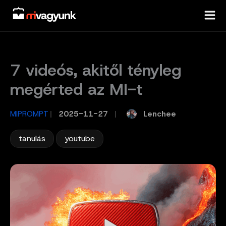
Skip
to
content
7 videós, akitől tényleg
megérted az MI-t
Lenchee
MIPROMPT
/
2025-11-27
/
,
tanulás
youtube