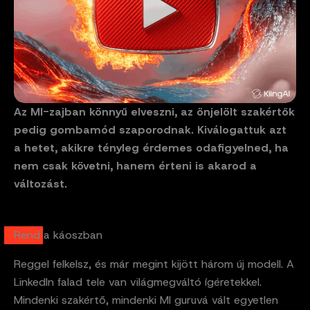
Az MI-zajban könnyű elveszni, az önjelölt szakértők
pedig gombamód szaporodnak. Kiválogattuk azt
a hetet, akikre tényleg érdemes odafigyelned, ha
nem csak követni, hanem érteni is akarod a
változást.
Rend a káoszban
Reggel felkelsz, és már megint kijött három új modell. A
LinkedIn falad tele van világmegváltó ígéretekkel.
Mindenki szakértő, mindenki MI guruvá vált egyetlen