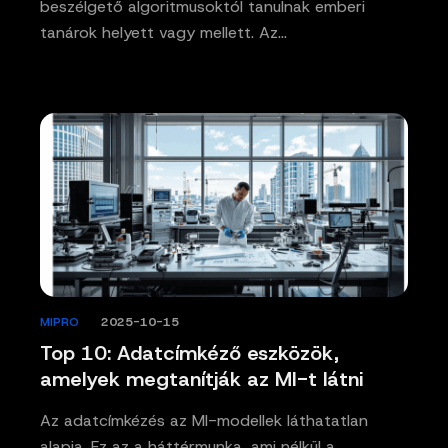
beszélgető algoritmusoktól tanulnak emberi
tanárok helyett vagy mellett. Az…
MIPRO
/
2025-10-15
Top 10: Adatcímkéző eszközök,
amelyek megtanítják az MI-t látni
Az adatcímkézés az MI-modellek láthatatlan
alapja. Ez az a háttérmunka, ami nélkül a