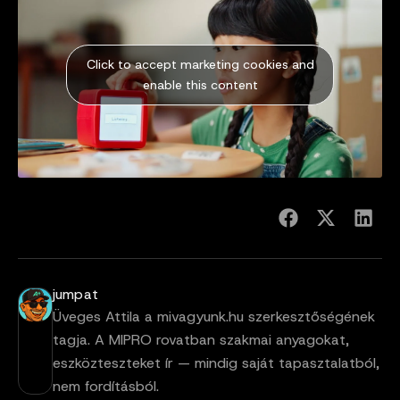
Click to accept marketing cookies and
enable this content
jumpat
Üveges Attila a mivagyunk.hu szerkesztőségének
tagja. A MIPRO rovatban szakmai anyagokat,
eszközteszteket ír — mindig saját tapasztalatból,
nem fordításból.