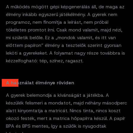
A működés mögött gépi képgenerálás áll, de maga az
élmény inkább egyszerű játékélmény. A gyerek nem
programoz, nem finomítja a leírást, nem próbál
tökéletes promtot írni. Csak mond valamit, majd nézi,
mi születik belőle. Ez a „mondok valamit, és itt van
előttem papíron” élmény a tesztelők szerint gyorsan
leköti a gyerekeket. A folyamat nagy része továbbra is
kézzelfogható: tép, színez, ragaszt.
A használat élménye röviden
A gyerek belemondja a kívánságát a játékba. A
készülék felismeri a mondatot, majd néhány másodperc
alatt kinyomtatja a matricát. Nincs tinta, nincs koszt
okozó festék, mert a matrica hőpapírra készül. A papír
BPA és BPS mentes, így a szülők is nyugodtak