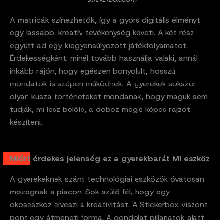
A matricák színezhetők, így a gyors digitális élményt
egy lassabb, kreatív tevékenység követi. A két rész
együtt ad egy kiegyensúlyozott játékfolyamatot.
Érdekességként: minél tovább használja valaki, annál
inkább rájön, hogy egészen bonyolult, hosszú
mondatok is szépen működnek. A gyerekek sokszor
olyan kusza történeteket mondanak, hogy maguk sem
tudják, mi lesz belőle, a doboz mégis képes rajzot
készíteni.
Miért érdekes jelenség ez a gyerekbarát MI eszköz
A gyerekeknek szánt technológiai eszközök óvatosan
mozognak a piacon. Sok szülő fél, hogy egy
okoseszköz elveszi a kreativitást. A Stickerbox viszont
pont egy átmeneti forma. A gondolat pillanatok alatt