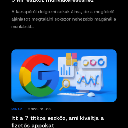
A kanapéról dolgozni sokak álma, de a megfelelő
ajánlatot megtalálni sokszor nehezebb magánál a
munkánál.…
MINAP
/
2026-01-06
Itt a 7 titkos eszköz, ami kiváltja a
fizetős appokat