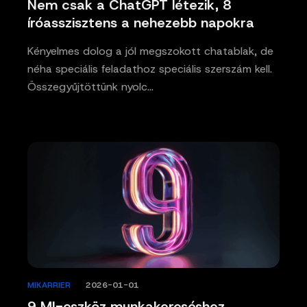
Nem csak a ChatGPT létezik, 8
íróasszisztens a nehezebb napokra
Kényelmes dolog a jól megszokott chatablak, de
néha speciális feladathoz speciális szerszám kell.
Összegyűjtöttünk nyolc…
MIKARRIER
/
2026-01-01
9 MI-eszköz munkakereséshez