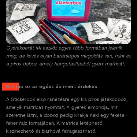
Gyerekbarát MI eszköz egyre több formában jelenik
meg, de kevés olyan barátságos megoldás van, mint ez
a piros doboz, amely hangutasításból gyárt matricát.
Mit tud ez az egész és miért érdekes
A Stickerbox első ránézésre egy kis piros játékdoboz,
amelyik matricát nyomtat. A gyerek elmondja, mit
szeretne látni, a doboz pedig kirakja neki egy fekete-
fehér rajz formájában. A matrica letéphető,
kiszínezhető és bárhová felragasztható.