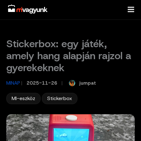
Skip
to
content
Stickerbox: egy játék,
amely hang alapján rajzol a
gyerekeknek
jumpat
MINAP
/
2025-11-26
/
,
MI-eszköz
Stickerbox