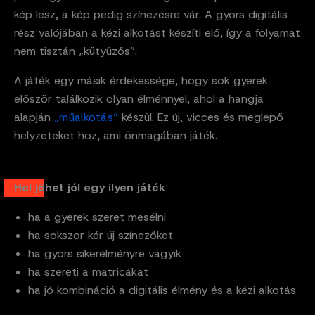
kép lesz, a kép pedig színezésre vár. A gyors digitális
rész valójában a kézi alkotást készíti elő, így a folyamat
nem tisztán „kütyüzős”.
A játék egy másik érdekessége, hogy sok gyerek
először találkozik olyan élménnyel, ahol a hangja
alapján
„műalkotás”
készül. Ez új, vicces és meglepő
helyzeteket hoz, ami önmagában játék.
Hol jöhet jól egy ilyen játék
ha a gyerek szeret mesélni
ha sokszor kér új színezőket
ha gyors sikerélményre vágyik
ha szereti a matricákat
ha jó kombináció a digitális élmény és a kézi alkotás