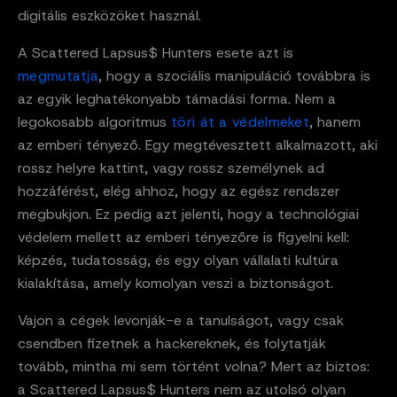
digitális eszközöket használ.
A Scattered Lapsus$ Hunters esete azt is
megmutatja
, hogy a szociális manipuláció továbbra is
az egyik leghatékonyabb támadási forma. Nem a
legokosabb algoritmus
töri át a védelmeket
, hanem
az emberi tényező. Egy megtévesztett alkalmazott, aki
rossz helyre kattint, vagy rossz személynek ad
hozzáférést, elég ahhoz, hogy az egész rendszer
megbukjon. Ez pedig azt jelenti, hogy a technológiai
védelem mellett az emberi tényezőre is figyelni kell:
képzés, tudatosság, és egy olyan vállalati kultúra
kialakítása, amely komolyan veszi a biztonságot.
Vajon a cégek levonják-e a tanulságot, vagy csak
csendben fizetnek a hackereknek, és folytatják
tovább, mintha mi sem történt volna? Mert az biztos:
a Scattered Lapsus$ Hunters nem az utolsó olyan