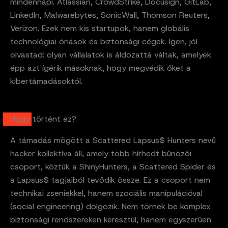
mindennapi. Atlassian, CrowdStrike, Docusign, GitLab,
LinkedIn, Malwarebytes, SonicWall, Thomson Reuters,
Verizon. Ezek nem kis startupok, hanem globális
technológiai óriások és biztonsági cégek. Igen, jól
olvastad: olyan vállalatok is áldozattá váltak, amelyek
épp azt ígérik másoknak, hogy megvédik őket a
kibertámadásoktól.
Hogy történt ez?
A támadás mögött a Scattered Lapsus$ Hunters nevű
hacker kollektíva áll, amely több hírhedt bűnözői
csoport, köztük a ShinyHunters, a Scattered Spider és
a Lapsus$ tagjaiból tevődik össze. Ez a csoport nem
technikai zseniekkel, hanem szociális manipulációval
(social engineering) dolgozik. Nem törnek be komplex
biztonsági rendszereken keresztül, hanem egyszerűen