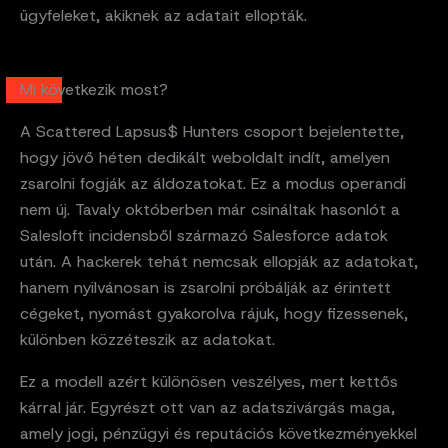
ügyfeleket, akiknek az adatait ellopták.
Mi következik most?
A Scattered Lapsus$ Hunters csoport bejelentette,
hogy jövő héten dedikált weboldalt indít, amelyen
zsarolni fogják az áldozatokat. Ez a modus operandi
nem új. Tavaly októberben már csináltak hasonlót a
Salesloft incidensből származó Salesforce adatok
után. A hackerek tehát nemcsak ellopják az adatokat,
hanem nyilvánosan is zsarolni próbálják az érintett
cégeket, nyomást gyakorolva rájuk, hogy fizessenek,
különben közzéteszik az adatokat.
Ez a modell azért különösen veszélyes, mert kettős
kárral jár. Egyrészt ott van az adatszivárgás maga,
amely jogi, pénzügyi és reputációs következményekkel