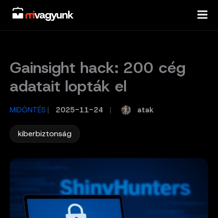
Skip
to
content
Gainsight hack: 200 cég
adatait lopták el
atak
MIDÖNTÉS
/
2025-11-24
/
kiberbiztonság