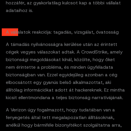
hozzáfér, az gyakorlatilag kulcsot kap a többi vállalat
adataihoz is.
A vállalatok reakciója: tagadás, vizsgálat, óvatosság
A támadás nyilvánosságra kerülése után az érintett
cégek vegyes válaszokat adtak. A CrowdStrike, amely
biztonsági megoldásokat kínál, közölte, hogy őket
nem érintette a probléma, és minden ügyféladata
biztonságban van. Ezzel egyidejűleg azonban a cég
elbocsátott egy gyanús belső alkalmazottat, aki
állítólag információkat adott át hackereknek. Ez mintha
kicsit ellentmondana a teljes biztonság narratívájának.
A Verizon úgy fogalmazott, hogy tudatában van a
fenyegetés által tett megalapozatlan állításoknak,
anélkül hogy bármiféle bizonyítékot szolgáltatna arra,