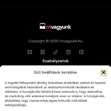
Copyright © 2026 mivagyunk.hu.
Szabályzatok
Általános Felhasználási Feltételek
Süti beállítások kezelése
A legjobb felhasználói élmény biztosítása érdekében sütiket és hasonló
Adatkezelési Tájékoztató
technológiákat használunk az eszközinformációk tárolására és
elérésére. A hozzájárulás lehetővé teszi számunkra, hogy statisztikai
Impresszum
és marketing célú adatokat kezeljünk ezen az oldalon. A hozzájárulás
elutasítása vagy visszavonása egyes funkciók működését
befolyásolhatja.
Cookie Policy (EU)