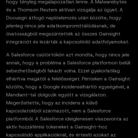
hogy tényleg megalapozatlan lenne. A Malwarebytes
és a Thomson Reuters aktívan vizsgálja az ügyet. A
Docusign átfogó naplóelemzés után közölte, hogy
jelenleg nincs jele adatkompromittálódásnak, de
óvatosságból megszüntették az összes Gainsight
integrációt és lezárták a kapcsolódó adatfolyamokat.
A Salesforce csütörtökön azt mondta, hogy nincs jele
annak, hogy a probléma a Salesforce platformon belüli
sebezhetőségből fakadt volna. Ezzel gyakorlatilag
elhárítva magától a felelősséget. Pénteken a Gainsight
közölte, hogy a Google incidenselhárító egységével, a
Mandiant-tal dolgozik együtt a vizsgálaton.
Megerősítette, hogy az incidens a külső
kapcsolatokból származott, nem a Salesforce
platformból. A Salesforce ideiglenesen visszavonta az
aktív hozzáférési tokeneket a Gainsight-hoz
kapcsolódó applikációknál, és értesíti azokat az