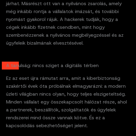
járhat. Másrészt ott van a nyilvános zsarolás, amely
még inkább rontja a vállalatok imázsát, és további
nyomást gyakorol rájuk. A hackerek tudják, hogy a
cégek inkább fizetnek csendben, mint hogy
szembenézzenek a nyilvános megbélyegzéssel és az
ügyfeleik bizalmának elvesztésével.
A tanulság: nincs sziget a digitális térben
Ez az eset újra rámutat arra, amit a kiberbiztonság
szakértői évek óta próbálnak elmagyarázni: a modern
üzleti világban nincs olyan, hogy teljes elszigeteltség.
Minden vállalat egy összekapcsolt hálózat része, ahol
a partnerek, beszállítók, szolgáltatók és ügyfelek
rendszerei mind össze vannak kötve. És ez a
kapcsolódás sebezhetőséget jelent.