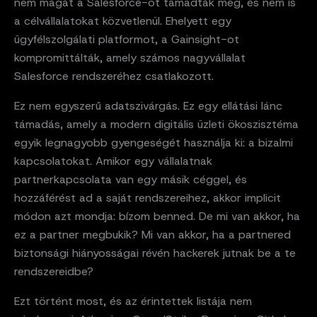
nem magát a Salesforce-ot támadták meg, és nem is
a célvállalatokat közvetlenül. Ehelyett egy
ügyfélszolgálati platformot, a Gainsight-ot
kompromittálták, amely számos nagyvállalat
Salesforce rendszeréhez csatlakozott.
Ez nem egyszerű adatszivárgás. Ez egy ellátási lánc
támadás, amely a modern digitális üzleti ökoszisztéma
egyik legnagyobb gyengeségét használja ki: a bizalmi
kapcsolatokat. Amikor egy vállalatnak
partnerkapcsolata van egy másik céggel, és
hozzáférést ad a saját rendszereihez, akkor implicit
módon azt mondja: bízom benned. De mi van akkor, ha
ez a partner megbukik? Mi van akkor, ha a partnered
biztonsági hiányosságai révén hackerek jutnak be a te
rendszereidbe?
Ezt történt most, és az érintettek listája nem