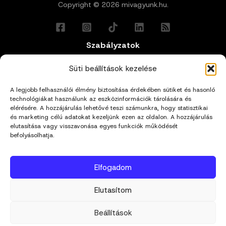
Copyright © 2026 mivagyunk.hu.
Szabályzatok
Általános Felhasználási Feltételek
Süti beállítások kezelése
A legjobb felhasználói élmény biztosítása érdekében sütiket és hasonló
Adatkezelési Tájékoztató
technológiákat használunk az eszközinformációk tárolására és
elérésére. A hozzájárulás lehetővé teszi számunkra, hogy statisztikai
és marketing célú adatokat kezeljünk ezen az oldalon. A hozzájárulás
Impresszum
elutasítása vagy visszavonása egyes funkciók működését
befolyásolhatja.
Cookie Policy (EU)
Elfogadom
Kapcsolat
Elutasítom
hello@mivagyunk.hu
Beállítások