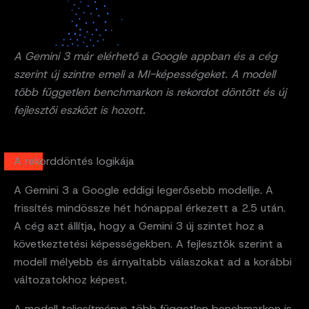
A Gemini 3 már elérhető a Google appban és a cég
szerint új szintre emeli a MI-képességeket. A modell
több független benchmarkon is rekordot döntött és új
fejlesztői eszközt is hozott.
A rekorddöntés logikája
A Gemini 3 a Google eddigi legerősebb modellje. A
frissítés mindössze hét hónappal érkezett a 2.5 után.
A cég azt állítja, hogy a Gemini 3 új szintet hoz a
következtetési képességekben. A fejlesztők szerint a
modell mélyebb és árnyaltabb válaszokat ad a korábbi
változatokhoz képest.
A modell teljesítménye több független benchmarkon is