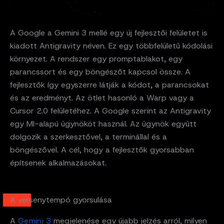
A Google a Gemini 3 mellé egy új fejlesztői felületet is
kiadott Antigravity néven. Ez egy többfelületű kódolási
környezet. A rendszer egy promptablakot, egy
parancssort és egy böngészőt kapcsol össze. A
fejlesztők így egyszerre látják a kódot, a parancsokat
és az eredményt. Az ötlet hasonló a Warp vagy a
Cursor 2.0 felületéhez. A Google szerint az Antigravity
egy MI-alapú ügynököt használ. Az ügynök együtt
dolgozik a szerkesztővel, a terminállal és a
böngészővel. A cél, hogy a fejlesztők gyorsabban
építsenek alkalmazásokat.
A versenytempó gyorsulása
A
Gemini 3
megjelenése egy újabb jelzés arról, milyen