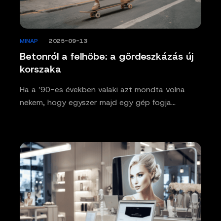
MINAP
/
2025-09-13
Betonról a felhőbe: a gördeszkázás új
korszaka
Ha a ’90-es években valaki azt mondta volna
nekem, hogy egyszer majd egy gép fogja…