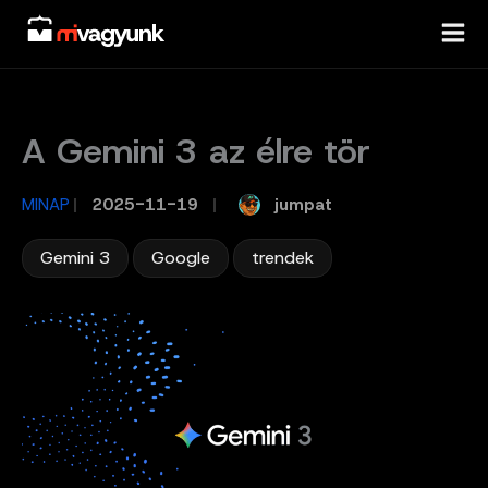
Skip
to
content
A Gemini 3 az élre tör
jumpat
MINAP
/
2025-11-19
/
,
,
Gemini 3
Google
trendek