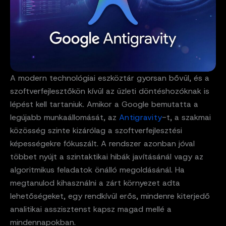
A modern technológiai eszköztár gyorsan bővül, és a
szoftverfejlesztőkön kívül az üzleti döntéshozóknak is
lépést kell tartaniuk. Amikor a Google bemutatta a
legújabb munkaállomását, az
Antigravity
-t, a szakmai
közösség szinte kizárólag a szoftverfejlesztési
képességekre fókuszált. A rendszer azonban jóval
többet nyújt a szintaktikai hibák javításánál vagy az
algoritmikus feladatok önálló megoldásánál. Ha
megtanulod kihasználni a zárt környezet adta
lehetőségeket, egy rendkívül erős, mindenre kiterjedő
analitikai asszisztenst kapsz magad mellé a
mindennapokban.