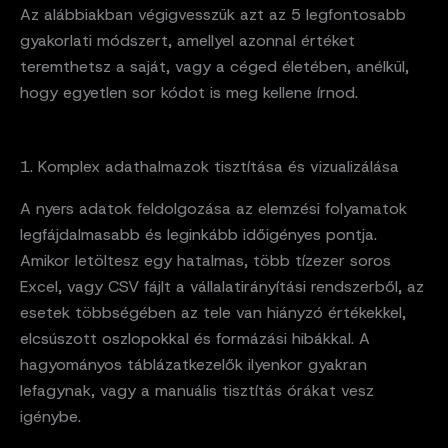
Az alábbiakban végigvesszük azt az 5 legfontosabb
gyakorlati módszert, amellyel azonnal értéket
teremthetsz a saját, vagy a céged életében, anélkül,
hogy egyetlen sor kódot is meg kellene írnod.
1. Komplex adathalmazok tisztítása és vizualizálása
A nyers adatok feldolgozása az elemzési folyamatok
legfájdalmasabb és leginkább időigényes pontja.
Amikor letöltesz egy hatalmas, több tízezer soros
Excel, vagy CSV fájlt a vállalatirányítási rendszerből, az
esetek többségében az tele van hiányzó értékekkel,
elcsúszott oszlopokkal és formázási hibákkal. A
hagyományos táblázatkezelők ilyenkor gyakran
lefagynak, vagy a manuális tisztítás órákat vesz
igénybe.