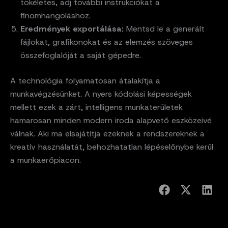
tökéletes, adj további instrukciókat a
finomhangoláshoz.
Eredmények exportálása:
Mentsd le a generált
fájlokat, grafikonokat és az elemzés szöveges
összefoglalóját a saját gépedre.
A technológia folyamatosan átalakítja a
munkavégzésünket. A nyers kódolási képességek
mellett ezek a zárt, intelligens munkaterületek
hamarosan minden modern iroda alapvető eszközeivé
válnak. Aki ma elsajátítja ezeknek a rendszereknek a
kreatív használatát, behozhatatlan lépéselőnybe kerül
a munkaerőpiacon.