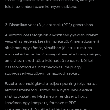
összefüggéseket is képes felszínre hozni, amelyek
felett az emberi szem könnyen elsiklana.
3. Dinamikus vezetői jelentések (PDF) generálása
A vezetői összefoglalók elkészítése gyakran órákat
vesz el az érdemi, kreatív munkától. A menedzsment
általában egy tömör, vizuálisan jól strukturált és
azonnal értelmezhető anyagot vár el a hónap végén,
amelyhez neked több különböző rendszerből kell
összeollóznod az információkat, majd egy
szövegszerkesztőben formáznod azokat.
Ezzel a technológiával a teljes riporting folyamatot
automatizálhatod. Töltsd fel a nyers havi eladási
statisztikákat, és kérd meg a rendszert, hogy
készítsen egy komplett, formázott PDF
dokumentumot. Az
MI
a háttérben generál egy