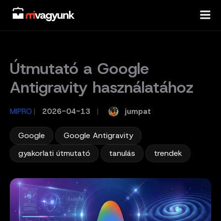
Skip
to
content
Útmutató a Google
Antigravity használatához
jumpat
MIPRO
/
2026-04-13
/
,
,
Google
Google Antigravity
,
,
gyakorlati útmutató
tanulás
trendek