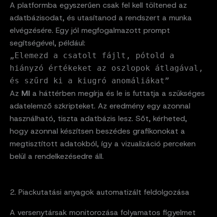
A platformba egyszerűen csak fel kell töltened az
adatbázisodat, és utasítanod a rendszert a munka
elvégzésére. Egy jól megfogalmazott prompt
segítségével, például:
„Elemezd a csatolt fájlt, pótold a
hiányzó értékeket az oszlopok átlagával,
és szűrd ki a kiugró anomáliákat”
Az
MI
a háttérben megírja és le is futtatja a szükséges
adatelemző szkripteket. Az eredmény egy azonnal
használható, tiszta adatbázis lesz. Sőt, kérheted,
hogy azonnal készítsen beszédes grafikonokat a
megtisztított adatokból, így a vizualizáció perceken
belül a rendelkezésedre áll.
2. Piackutatási anyagok automatizált feldolgozása
A versenytársak monitorozása folyamatos figyelmet