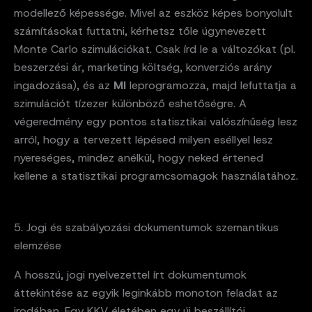
modellező képessége. Mivel az eszköz képes bonyolult
számításokat futtatni, kérhetsz tőle úgynevezett
Monte Carlo szimulációkat. Csak írd le a változókat (pl.
beszerzési ár, marketing költség, konverziós arány
ingadozása), és az
MI
leprogramozza, majd lefuttatja a
szimulációt tízezer különböző eshetőségre. A
végeredmény egy pontos statisztikai valószínűség lesz
arról, hogy a tervezett lépésed milyen eséllyel lesz
nyereséges, mindez anélkül, hogy neked értened
kellene a statisztikai programcsomagok használatához.
5. Jogi és szabályozási dokumentumok szemantikus
elemzése
A hosszú, jogi nyelvezettel írt dokumentumok
áttekintése az egyik leginkább monoton feladat az
irodában. Egy KKV életében egy új beszállítói