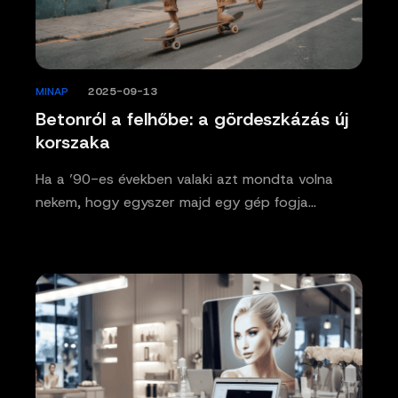
MINAP
/
2025-09-13
Betonról a felhőbe: a gördeszkázás új
korszaka
Ha a ’90-es években valaki azt mondta volna
nekem, hogy egyszer majd egy gép fogja…