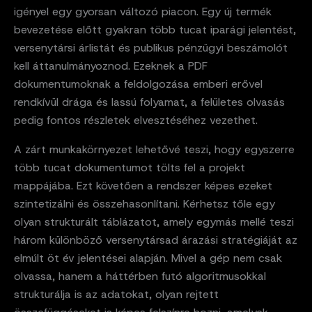
igényel egy gyorsan változó piacon. Egy új termék
bevezetése előtt gyakran több tucat iparági jelentést,
versenytársi árlistát és publikus pénzügyi beszámolót
kell áttanulmányoznod. Ezeknek a PDF
dokumentumoknak a feldolgozása emberi erővel
rendkívül drága és lassú folyamat, a felületes olvasás
pedig fontos részletek elvesztéséhez vezethet.
A zárt munkakörnyezet lehetővé teszi, hogy egyszerre
több tucat dokumentumot tölts fel a projekt
mappájába. Ezt követően a rendszer képes ezeket
szintetizálni és összehasonlítani. Kérhetsz tőle egy
olyan strukturált táblázatot, amely egymás mellé teszi
három különböző versenytársad árazási stratégiáját az
elmúlt öt év jelentései alapján. Mivel a gép nem csak
olvassa, hanem a háttérben futó algoritmusokkal
strukturálja is az adatokat, olyan rejtett