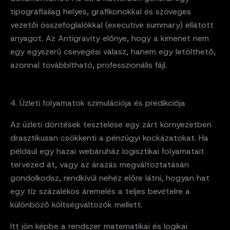
tipográfiailag helyes, grafikonokkal és szöveges
vezetői összefoglalókkal (executive summary) ellátott
anyagot. Az Antigravity előnye, hogy a kimenet nem
egy egyszerű csevegési válasz, hanem egy letölthető,
azonnal továbbítható, professzionális fájl.
4. Üzleti folyamatok szimulációja és predikciója
Az üzleti döntések tesztelése egy zárt környezetben
drasztikusan csökkenti a pénzügyi kockázatokat. Ha
például egy hazai webáruház logisztikai folyamatait
tervezed át, vagy az árazás megváltoztatásán
gondolkodsz, rendkívül nehéz előre látni, hogyan hat
egy tíz százalékos áremelés a teljes bevételre a
különböző költségváltozók mellett.
Itt jön képbe a rendszer matematikai és logikai