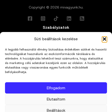
Copyright © 2026 mivagyunk.hu.
Szabályzatok
Általános Felhasználási Feltételek
Süti beállítások kezelése
A legjobb felhasználói élmény biztosítása érdekében sütiket és hasonló
Adatkezelési Tájékoztató
technológiákat használunk az eszközinformációk tárolására és
elérésére. A hozzájárulás lehetővé teszi számunkra, hogy statisztikai
és marketing célú adatokat kezeljünk ezen az oldalon. A hozzájárulás
Impresszum
elutasítása vagy visszavonása egyes funkciók működését
befolyásolhatja.
Cookie Policy (EU)
Elfogadom
Kapcsolat
Elutasítom
hello@mivagyunk.hu
Beállítások