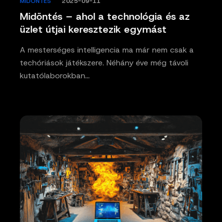
MIDÖNTÉS
/
2025-09-11
Midöntés – ahol a technológia és az
üzlet útjai keresztezik egymást
A mesterséges intelligencia ma már nem csak a
techóriások játékszere. Néhány éve még távoli
kutatólaborokban…