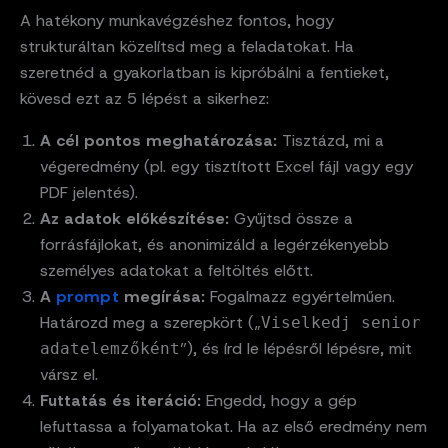
A hatékony munkavégzéshez fontos, hogy
strukturáltan közelítsd meg a feladatokat. Ha
szeretnéd a gyakorlatban is kipróbálni a fentieket,
kövesd ezt az 5 lépést a sikerhez:
A cél pontos meghatározása:
Tisztázd, mi a
végeredmény (pl. egy tisztított Excel fájl vagy egy
PDF jelentés).
Az adatok előkészítése:
Gyűjtsd össze a
forrásfájlokat, és anonimizáld a legérzékenyebb
személyes adatokat a feltöltés előtt.
A
prompt
megírása:
Fogalmazz egyértelműen.
Határozd meg a szerepkört („
Viselkedj senior
”), és írd le lépésről lépésre, mit
adatelemzőként
vársz el.
Futtatás és iteráció:
Engedd, hogy a gép
lefuttassa a folyamatokat. Ha az első eredmény nem