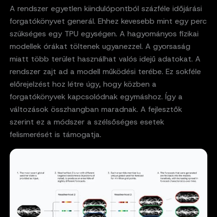
A rendszer egyetlen kiindulópontból százféle időjárási
forgatókönyvet generál. Ehhez kevesebb mint egy perc
szükséges egy TPU egységen. A hagyományos fizikai
modellek órákat töltenek ugyanezzel. A gyorsaság
miatt több terület használhat valós idejű adatokat. A
rendszer zajt ad a modell működési terébe. Ez sokféle
előrejelzést hoz létre úgy, hogy közben a
forgatókönyvek kapcsolódnak egymáshoz. Így a
változások összhangban maradnak. A fejlesztők
szerint ez a módszer a szélsőséges esetek
felismerését is támogatja.