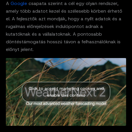
A
Google
csapata szerint a cél egy olyan rendszer,
amely több adatot kezel és szélesebb körben érhető
el. A fejlesztők azt mondják, hogy a nyílt adatok és a
rugalmas előrejelzések indulópontot adnak a
kutatóknak és a vállalatoknak. A pontosabb
döntéstámogatás hosszú távon a felhasználóknak is
előnyt jelent.
Click to accept marketing cookies and
enable this content