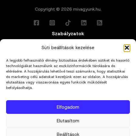
Copyright © 2026 mivagyunk.hu.
Szabályzatok
Általános Felhasználási Feltételek
Süti beállítások kezelése
A legjobb felhasználói élmény biztosítása érdekében sütiket és hasonló
Adatkezelési Tájékoztató
technológiákat használunk az eszközinformációk tárolására és
elérésére. A hozzájárulás lehetővé teszi számunkra, hogy statisztikai
Impresszum
és marketing célú adatokat kezeljünk ezen az oldalon. A hozzájárulás
elutasítása vagy visszavonása egyes funkciók működését
befolyásolhatja.
Cookie Policy (EU)
Elfogadom
Kapcsolat
Elutasítom
hello@mivagyunk.hu
Beállítások