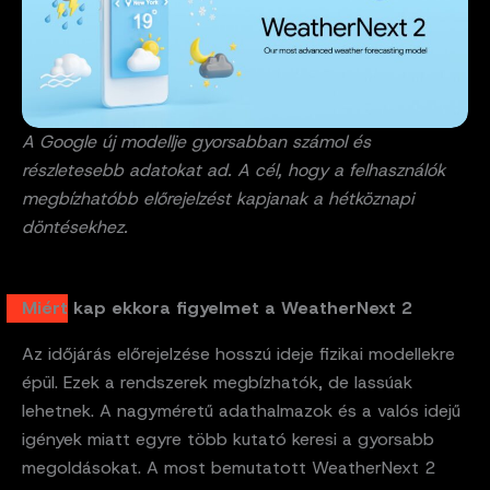
A Google új modellje gyorsabban számol és
részletesebb adatokat ad. A cél, hogy a felhasználók
megbízhatóbb előrejelzést kapjanak a hétköznapi
döntésekhez.
Miért kap ekkora figyelmet a WeatherNext 2
Az időjárás előrejelzése hosszú ideje fizikai modellekre
épül. Ezek a rendszerek megbízhatók, de lassúak
lehetnek. A nagyméretű adathalmazok és a valós idejű
igények miatt egyre több kutató keresi a gyorsabb
megoldásokat. A most bemutatott WeatherNext 2