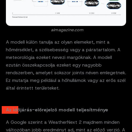
aimagazine.com
A modell külön tanulja az olyan elemeket, mint a
hőmérséklet, a szélsebesség vagy a páratartalom. A
meteorológia ezeket nevezi margóknak. A modell
ezután összekapcsolja ezeket egy nagyobb
rendszerben, amelyet sokszor joints néven emlegetnek.
Ez mutatja meg például a hőhullámok vagy az erős szél
által érintett területeket.
Az időjárás-előrejelző modell teljesítménye
A Google szerint a WeatherNext 2 majdnem minden
változóban jobb eredményt ad, mint az előző verzió. A