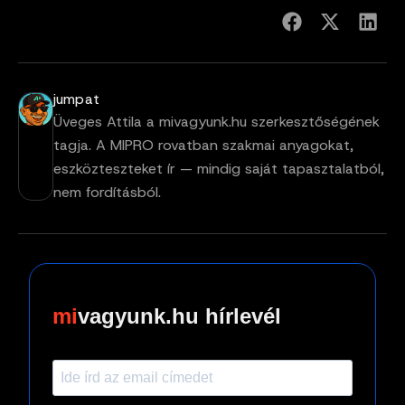
jumpat
Üveges Attila a mivagyunk.hu szerkesztőségének
tagja. A MIPRO rovatban szakmai anyagokat,
eszközteszteket ír — mindig saját tapasztalatból,
nem fordításból.
vagyunk.hu hírlevél