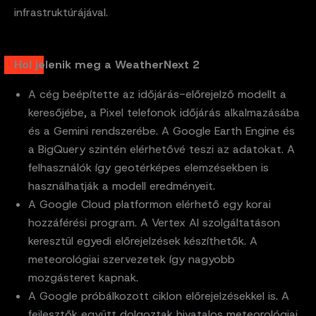
infrastruktúrájával.
Hol jelenik meg a WeatherNext 2
A cég beépítette az időjárás-előrejelző modellt a
keresőjébe, a Pixel telefonok időjárás alkalmazásába
és a Gemini rendszerébe. A Google Earth Engine és
a BigQuery szintén elérhetővé teszi az adatokat. A
felhasználók így geotérképes elemzésekben is
használhatják a modell eredményeit.
A Google Cloud platformon elérhető egy korai
hozzáférési program. A Vertex AI szolgáltatáson
keresztül egyedi előrejelzések készíthetők. A
meteorológiai szervezetek így nagyobb
mozgásteret kapnak.
A Google próbálkozott ciklon előrejelzésekkel is. A
fejlesztők együtt dolgoztak hivatalos meteorológiai