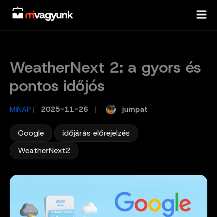
Skip
to
content
WeatherNext 2: a gyors és
pontos időjós
jumpat
MINAP
/
2025-11-26
/
,
,
Google
időjárás előrejelzés
WeatherNext2