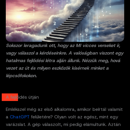
Sokszor leragadunk ott, hogy az MI vicces verseket ír,
vagy válaszol a kérdéseinkre. A valóságban viszont egy
hatalmas fejlődési létra alján állunk. Nézzük meg, hová
vezet az út és milyen eszközök kísérnek minket a
lépcsőfokokon.
A fejlődés útján
Emlékszel még az első alkalomra, amikor beírtál valamit
a
ChatGPT
felületére? Olyan volt az egész, mint egy
varázslat. A gép válaszolt, mi pedig elámultunk. Aztán