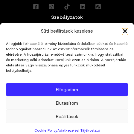
Szabályzatok
Általános Felhasználási Feltételek
Süti beállítások kezelése
A legjobb felhasználói élmény biztosítása érdekében sütiket és hasonló
Adatkezelési Tájékoztató
technológiákat használunk az eszközinformációk tárolására és
elérésére. A hozzájárulás lehetővé teszi számunkra, hogy statisztikai
Impresszum
és marketing célú adatokat kezeljünk ezen az oldalon. A hozzájárulás
elutasítása vagy visszavonása egyes funkciók működését
befolyásolhatja.
Cookie Policy (EU)
Elfogadom
Kapcsolat
Elutasítom
hello@mivagyunk.hu
Beállítások
Cookie Policy
Adatkezelési Tájékoztató