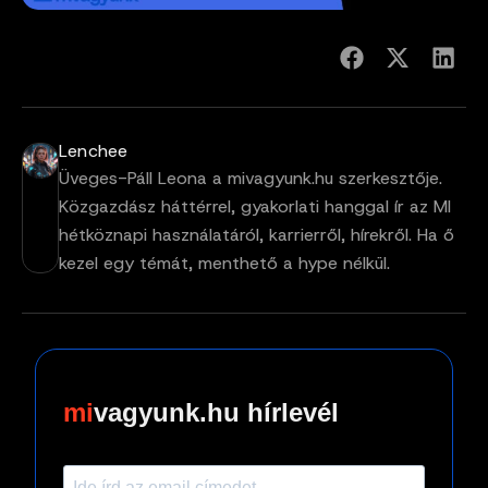
Lenchee
Üveges-Páll Leona a mivagyunk.hu szerkesztője.
Közgazdász háttérrel, gyakorlati hanggal ír az MI
hétköznapi használatáról, karrierről, hírekről. Ha ő
kezel egy témát, menthető a hype nélkül.
vagyunk.hu hírlevél