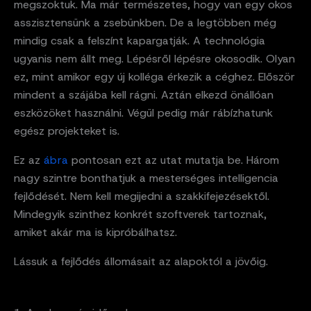
megszoktuk. Ma már természetes, hogy van egy okos
asszisztensünk a zsebünkben. De a legtöbben még
mindig csak a felszínt kapargatják. A technológia
ugyanis nem állt meg. Lépésről lépésre okosodik. Olyan
ez, mint amikor egy új kolléga érkezik a céghez. Először
mindent a szájába kell rágni. Aztán elkezd önállóan
eszközöket használni. Végül pedig már rábízhatunk
egész projekteket is.
Ez az
ábra
pontosan ezt az utat mutatja be. Három
nagy szintre bonthatjuk a mesterséges intelligencia
fejlődését. Nem kell megijedni a szakkifejezésektől.
Mindegyik szinthez konkrét szoftverek tartoznak,
amiket akár ma is kipróbálhatsz.
Lássuk a fejlődés állomásait az alapoktól a jövőig.