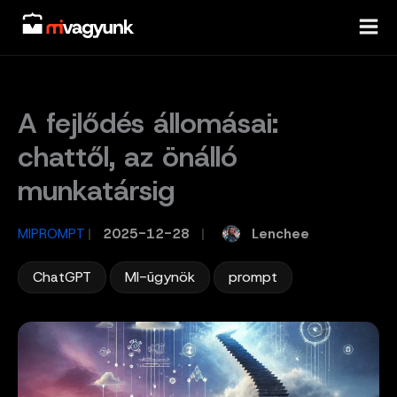
Skip
to
content
A fejlődés állomásai:
chattől, az önálló
munkatársig
Lenchee
MIPROMPT
/
2025-12-28
/
,
,
ChatGPT
MI-ügynök
prompt