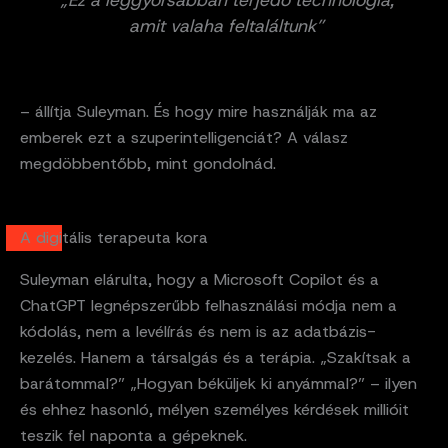
„Ez a leggyorsabban terjedő technológia,
amit valaha feltaláltunk”
– állítja Suleyman. És hogy mire használják ma az
emberek ezt a szuperintelligenciát? A válasz
megdöbbentőbb, mint gondolnád.
A digitális terapeuta kora
Suleyman elárulta, hogy a Microsoft Copilot és a
ChatGPT legnépszerűbb felhasználási módja nem a
kódolás, nem a levélírás és nem is az adatbázis-
kezelés. Hanem a társalgás és a terápia. „Szakítsak a
barátommal?” „Hogyan béküljek ki anyámmal?” – ilyen
és ehhez hasonló, mélyen személyes kérdések millióit
teszik fel naponta a gépeknek.