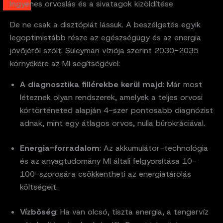
Ingyenes orvoslás és a sivatagok kizöldítése
De ne csak a disztópiát lássuk. A beszélgetés egyik
legoptimistább része az egészségügy és az energia
jövőjéről szólt. Suleyman víziója szerint 2030-2035
környékére az MI segítségével:
A diagnosztika fillérekbe kerül majd
: Már most
léteznek olyan rendszerek, amelyek a teljes orvosi
kórtörténeted alapján 4-szer pontosabb diagnózist
adnak, mint egy átlagos orvos, nulla bürokráciával.
Energia-forradalom
: Az akkumulátor-technológia
és az anyagtudomány MI általi felgyorsítása 10-
100-szorosára csökkentheti az energiatárolás
költségeit.
Vízbőség
: Ha van olcsó, tiszta energia, a tengervíz