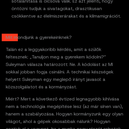
sótalanítása is olcsóvá válik. Ez azt jelenti, hogy
öntözni tudjuk a sivatagokat, drasztikusan
csökkentve az élelmiszerárakat és a klímamigrációt.
Mit mondjunk a gyerekeinknek?
Talán ez a leggyakoribb kérdés, amit a szülők
feltesznek: „Tanuljon meg a gyerekem kódolni?”
Suleyman válasza határozott: Ne. A kódolást az MI
sokkal jobban fogja csinálni. A technikai készségek
helyett Suleyman egy meglepő irányt javasol: a
közszolgálatot és a kormányzást.
Miért? Mert a következő évtized legnagyobb kihívása
nem a technológia megépítése lesz (az már sínen van),
hanem a szabályozása. Hogyan kormányzunk egy olyan
világot, ahol a gépek okosabbak nálunk? Hogyan
osztjuk el a vagyont, ha a munka nagy részét robotok