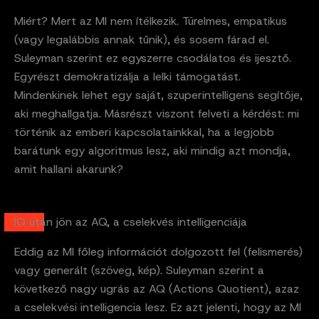
Miért? Mert az MI nem ítélkezik. Türelmes, empatikus
(vagy legalábbis annak tűnik), és sosem fárad el.
Suleyman szerint ez egyszerre csodálatos és ijesztő.
Egyrészt demokratizálja a lelki támogatást.
Mindenkinek lehet egy saját, szuperintelligens segítője,
aki meghallgatja. Másrészt viszont felveti a kérdést: mi
történik az emberi kapcsolatainkkal, ha a legjobb
barátunk egy algoritmus lesz, aki mindig azt mondja,
amit hallani akarunk?
IQ után jön az AQ, a cselekvés intelligenciája
Eddig az MI főleg információt dolgozott fel (felismerés)
vagy generált (szöveg, kép). Suleyman szerint a
következő nagy ugrás az AQ (Actions Quotient), azaz
a cselekvési intelligencia lesz. Ez azt jelenti, hogy az MI