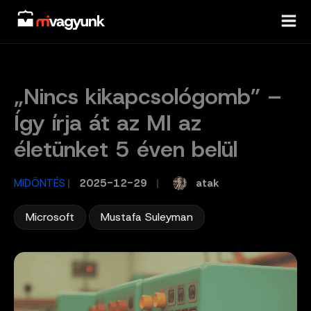
Skip
to
content
„Nincs kikapcsológomb” –
Így írja át az MI az
életünket 5 éven belül
atak
MIDÖNTÉS
/
2025-12-29
/
,
Microsoft
Mustafa Suleyman