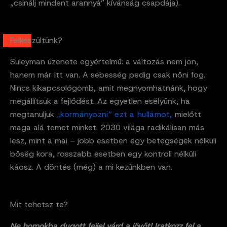
„csinálj mindent arannyá” kívánság csapdája).
Felkészültünk?
Suleyman üzenete egyértelmű: a változás nem jön,
hanem már itt van. A sebesség pedig csak nőni fog.
Nincs kikapcsológomb, amit megnyomhatnánk, hogy
megállítsuk a fejlődést. Az egyetlen esélyünk, ha
megtanuljuk
„kormányozni” ezt a hullámot,
mielőtt
maga alá temet minket. 2030 világa radikálisan más
lesz, mint a mai – jobb esetben egy betegségek nélküli
bőség kora, rosszabb esetben egy kontroll nélküli
káosz. A döntés (még) a mi kezünkben van.
Mit tehetsz te?
Ne homokba dugott fejjel várd a jövőt! Iratkozz fel a