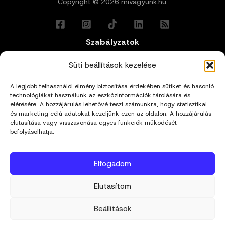
Copyright © 2026 mivagyunk.hu.
Szabályzatok
Általános Felhasználási Feltételek
Süti beállítások kezelése
A legjobb felhasználói élmény biztosítása érdekében sütiket és hasonló
Adatkezelési Tájékoztató
technológiákat használunk az eszközinformációk tárolására és
elérésére. A hozzájárulás lehetővé teszi számunkra, hogy statisztikai
Impresszum
és marketing célú adatokat kezeljünk ezen az oldalon. A hozzájárulás
elutasítása vagy visszavonása egyes funkciók működését
befolyásolhatja.
Cookie Policy (EU)
Elfogadom
Kapcsolat
Elutasítom
hello@mivagyunk.hu
Beállítások