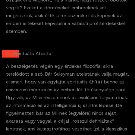
végzik? Ezeket a döntéseket embereknek kell
meghozniuk, akik értik a rendszereket és képesek az
emberi értékeket képviselni a vállalati profitérdekekkel
szemben.
A „Spirituális Ateista”
A beszélgetés végén egy érdekes filozófiai síkra
terelődött a szó. Bár Suleyman ateistának vallja magát,
elismeri, hogy van egyfajta spirituális áhítat benne az
univerzum méretei és az emberi lét törékenysége iránt.
Úgy véli, az MI is része ennek az evolúciós folyamatnak:
az információ és az intelligencia új szintre lépése. De
figyelmeztet: bár az MI-nek (egyelőre) nincs saját
akarata vagy vágyai, a céljai „rosszul definiáltak”
lehetnek, ami katasztrófához vezethet (pl. a klasszikus