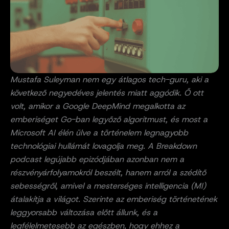
Mustafa Suleyman nem egy átlagos tech-guru, aki a
következő negyedéves jelentés miatt aggódik. Ő ott
volt, amikor a Google DeepMind megalkotta az
emberiséget Go-ban legyőző algoritmust, és most a
Microsoft AI élén ülve a történelem legnagyobb
technológiai hullámát lovagolja meg. A Breakdown
podcast legújabb epizódjában azonban nem a
részvényárfolyamokról beszélt, hanem arról a szédítő
sebességről, amivel a mesterséges intelligencia (MI)
átalakítja a világot. Szerinte az emberiség történetének
leggyorsabb változása előtt állunk, és a
legfélelmetesebb az egészben, hogy ehhez a