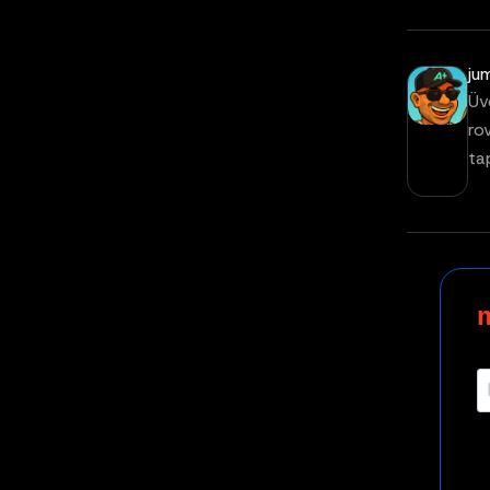
ju
Üv
ro
ta