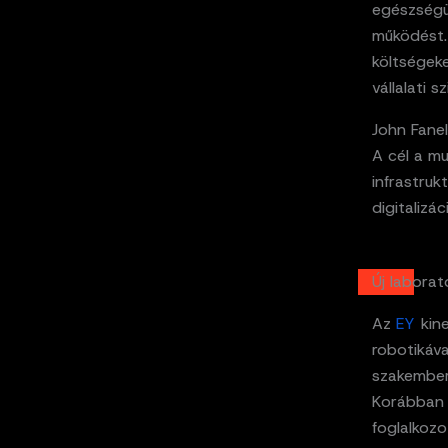
egészségüg
működést.
költségeke
vállalati s
John Fanel
A cél a mu
infrastruk
digitalizá
Új laborat
Az
EY
kine
robotikáv
szakember 
Korábban 
foglalkozo