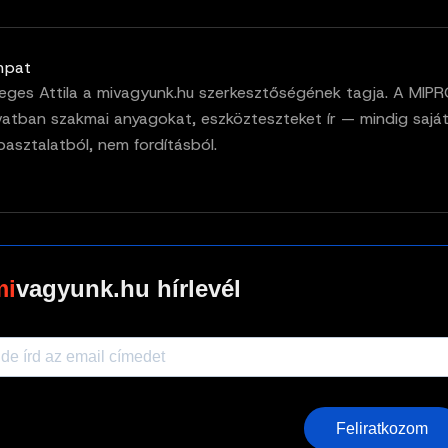
mpat
eges Attila a mivagyunk.hu szerkesztőségének tagja. A MIP
vatban szakmai anyagokat, eszközteszteket ír — mindig sajá
pasztalatból, nem fordításból.
vagyunk.hu hírlevél
Feliratkozom