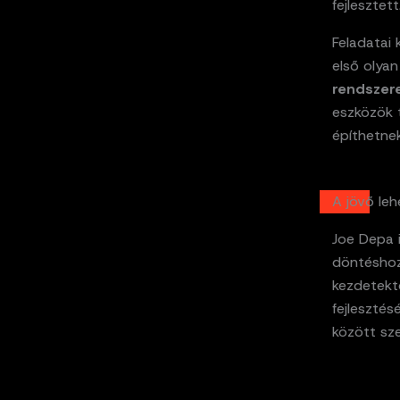
fejlesztett
Feladatai 
első olyan
rendszer
eszközök t
építhetne
A jövő le
Joe Depa i
döntéshoz
kezdetekt
fejlesztésé
között sz