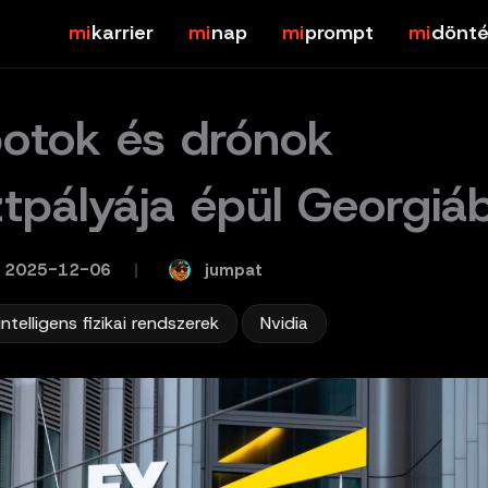
karrier
nap
prompt
dönté
otok és drónok
ztpályája épül Georgiá
jumpat
2025-12-06
/
,
intelligens fizikai rendszerek
Nvidia