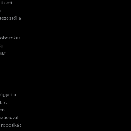
üzleti
i
tezéstől a
 robotokat.
új
pari
ügyeli a
t. A
én.
izációval
i robotikát