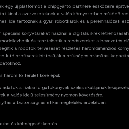
k egy új platformot a chipgyártó partnere eszközeire építve
utat kínál a szervezeteknek a valós környezetben működő re
ez. Ide tartoznak a gyári robotkarok és a peremhálózati esz
 speciális könyvtárakat használ a digitális ikrek létrehozásáh
modellezhetik és tesztelhetik a rendszereket a bevezetés elő
segítik a robotok tervezését részletes háromdimenziós körn
n futó szoftverek biztosítják a szükséges számítási kapacit
adatokhoz.
és három fő terület köré épül:
s adatok a fizikai forgatókönyvek széles skálájának leképezés
ikrek a valós idejű teljesítmény nyomon követésére.
ányítás a biztonsági és etikai megfelelés érdekében.
akulás és költségcsökkentés