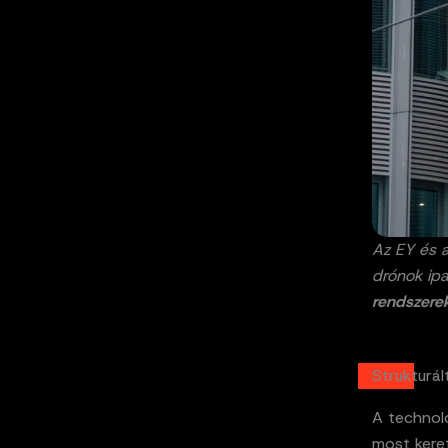
Az EY és 
drónok ip
rendszere
Strukturá
A technoló
most kere