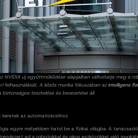
az NVIDIA új együttműködése alapjaiban változtatja meg a ro
ari felhasználását. A közös munka fókuszában az
intelligens fiz
k
biztonságos tesztelése és bevezetése áll.
lt keretek az automatizációhoz
gia egyre mélyebben hatol be a fizikai világba. A tanácsadó
trendszert ad a robotokkal és okos eszközökkel való munkáh