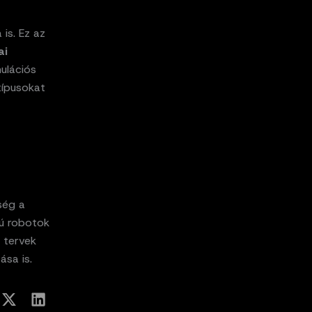
is. Ez az
ai
ulációs
típusokat
ség a
bú robotok
A tervek
sa is.