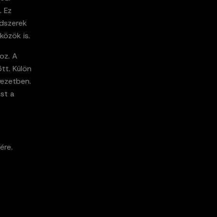
. Ez
ndszerek
közök is.
oz. A
tt. Külön
yezetben.
ást a
ére.