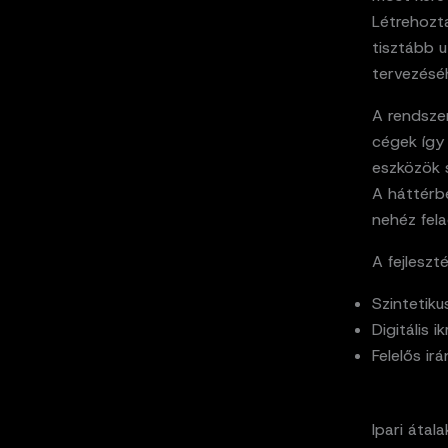
Létrehozta
tisztább 
tervezéséh
A rendszer
cégek így 
eszközök 
A háttérbe
nehéz fel
A fejleszt
Szintetiku
Digitális 
Felelős ir
Ipari átal