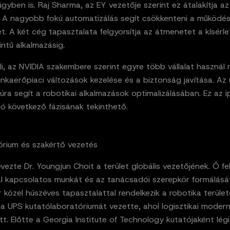
yben is. Raj Sharma, az EY vezetője szerint ez átalakítja az 
 A nagyobb fokú automatizálás segít csökkenteni a működés
t. A két cég tapasztalata felgyorsítja az átmenetet a kísérle
zintű alkalmazásig.
li, az NVIDIA szakembere szerint egyre több vállalat használ
nkaerőpiaci változások kezelése és a biztonság javítása. Az 
túra segít a robotikai alkalmazások optimalizálásában. Ez az i
ció következő fázisának tekinthető.
órium és szakértő vezetés
vezte Dr. Youngjun Choit a terület globális vezetőjének. Ő fel
al kapcsolatos munkát és az tanácsadói szerepkör formálásá
közel húszéves tapasztalattal rendelkezik a robotika terület
a UPS kutatólaboratóriumát vezette, ahol logisztikai modern
tt. Előtte a Georgia Institute of Technology kutatójaként lég