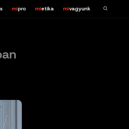
s
pro
etika
vagyunk
ban