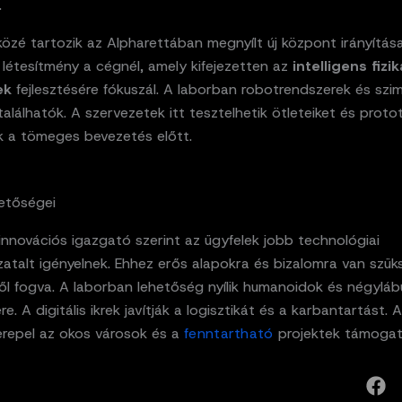
.
közé tartozik az Alpharettában megnyílt új központ irányítása 
 létesítmény a cégnél, amely kifejezetten az
intelligens fizik
ek
fejlesztésére fókuszál. A laborban robotrendszerek és szim
alálhatók. A szervezetek itt tesztelhetik ötleteiket és proto
k a tömeges bevezetés előtt.
hetőségei
nnovációs igazgató szerint az ügyfelek jobb technológiai
atalt igényelnek. Ehhez erős alapokra és bizalomra van szük
ől fogva. A laborban lehetőség nyílik humanoidok és négylá
re. A digitális ikrek javítják a logisztikát és a karbantartást. 
erepel az okos városok és a
fenntartható
projektek támogatá