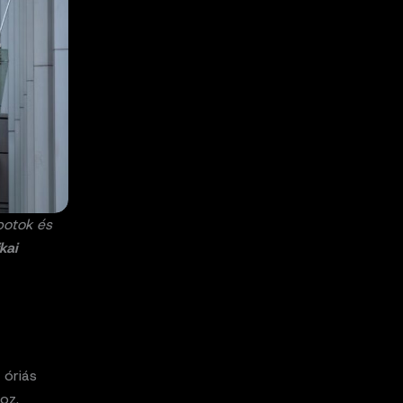
botok és
ikai
 óriás
oz.