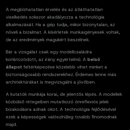
A megbízhatatlan érvelés és az átláthatatlan
viselkedés sokszor akadályozza a technológia
alkalmazását. Ha a gép tudja, mikor bizonytalan, az
növeli a bizalmat. A kísérletek munkaigényesek voltak,
de az eredmények magukért beszélnek.
Bár a vizsgálat csak egy modellcsaládra
korlátozódott, az irány egyértelmű. A
belső
állapot
feltérképezése közelebb vihet minket a
biztonságosabb rendszerekhez. Érdemes lenne más
architektúrákat is megvizsgálni a jövőben.
A kutatók munkája korai, de jelentős lépés. A modellek
közbülső rétegeiben mutatkozó önreflexiós jelek
bizakodásra adnak okot. A technológia fejlődésével
ezek a képességek valószínűleg tovább finomodnak
majd.