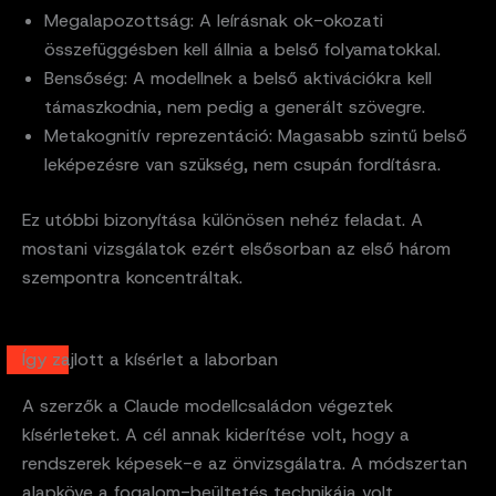
Megalapozottság: A leírásnak ok-okozati
összefüggésben kell állnia a belső folyamatokkal.
Bensőség: A modellnek a belső aktivációkra kell
támaszkodnia, nem pedig a generált szövegre.
Metakognitív reprezentáció: Magasabb szintű belső
leképezésre van szükség, nem csupán fordításra.
Ez utóbbi bizonyítása különösen nehéz feladat. A
mostani vizsgálatok ezért elsősorban az első három
szempontra koncentráltak.
Így zajlott a kísérlet a laborban
A szerzők a Claude modellcsaládon végeztek
kísérleteket. A cél annak kiderítése volt, hogy a
rendszerek képesek-e az önvizsgálatra. A módszertan
alapköve a fogalom-beültetés technikája volt.