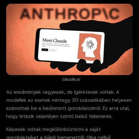
claude.ai
Az eredmények vegyesek, de ígéretesek voltak. A
modellek az esetek mintegy 20 százalékában helyesen
számoltak be a beültetett gondolatokról. Ez arra utal,
hogy létezik valamilyen szintű belső felismerés.
Képesek voltak megkülönböztetni a saját
gondolataikat a külső bemenettől. Hiba nélkül