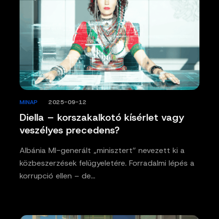
MINAP
/
2025-09-12
Diella – korszakalkotó kísérlet vagy
veszélyes precedens?
Albánia MI-generált „minisztert” nevezett ki a
közbeszerzések felügyeletére. Forradalmi lépés a
korrupció ellen – de…