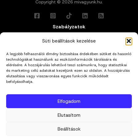
Copyright © 2026 mivagyunk.hu.
Szabályzatok
Általános Felhasználási Feltételek
Süti beállítások kezelése
A legjobb felhasználói élmény biztosítása érdekében sütiket és hasonló
Adatkezelési Tájékoztató
technológiákat használunk az eszközinformációk tárolására és
elérésére. A hozzájárulás lehetővé teszi számunkra, hogy statisztikai
Impresszum
és marketing célú adatokat kezeljünk ezen az oldalon. A hozzájárulás
elutasítása vagy visszavonása egyes funkciók működését
befolyásolhatja.
Cookie Policy (EU)
Elfogadom
Kapcsolat
Elutasítom
hello@mivagyunk.hu
Beállítások