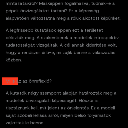
mintázataikról? Másképpen fogalmazva, tudnak-e a
gépek önvizsgálatot tartani? Ez a képesség
alapvetően változtatná meg a róluk alkotott képünket.
A legfrissebb kutatások éppen ezt a területet
célozták meg. A szakemberek a modellek introspektív
tudatosságát vizsgálták. A cél annak kiderítése volt,
hogy a rendszer érti-e, mi zajlik benne a válaszadás
közben.
Mi is az az önreflexió?
A kutatók négy szempont alapján határozták meg a
modellek önvizsgálati képességét. Először is
tisztáznunk kell, mit jelent az önjelentés. Ez a modell
saját szóbeli leírása arról, milyen belső folyamatok
zajlottak le benne.