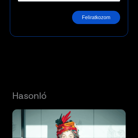
Feliratkozom
Hasonló