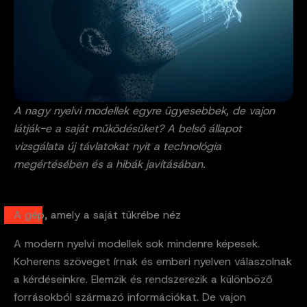
A nagy nyelvi modellek egyre ügyesebbek, de vajon
látják-e a saját működésüket? A belső állapot
vizsgálata új távlatokat nyit a technológia
megértésében és a hibák javításában.
A gép, amely a saját tükrébe néz
A modern nyelvi modellek sok mindenre képesek.
Koherens szöveget írnak és emberi nyelven válaszolnak
a kérdéseinkre. Elemzik és rendszerezik a különböző
forrásokból származó információkat. De vajon