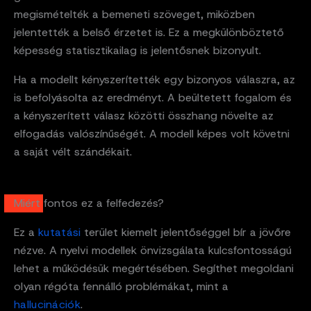
megismételték a bemeneti szöveget, miközben
jelentették a belső érzetet is. Ez a megkülönböztető
képesség statisztikailag is jelentősnek bizonyult.
Ha a modellt kényszerítették egy bizonyos válaszra, az
is befolyásolta az eredményt. A beültetett fogalom és
a kényszerített válasz közötti összhang növelte az
elfogadás valószínűségét. A modell képes volt követni
a saját vélt szándékait.
Miért fontos ez a felfedezés?
Ez a
kutatási
terület kiemelt jelentőséggel bír a jövőre
nézve. A nyelvi modellek önvizsgálata kulcsfontosságú
lehet a működésük megértésében. Segíthet megoldani
olyan régóta fennálló problémákat, mint a
hallucinációk
.