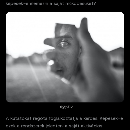
képesek-e elemezni a saját működésüket?
egy.hu
A kutatókat régóta foglalkoztatja a kérdés. Képesek-e
ezek a rendszerek jelenteni a saját aktivációs