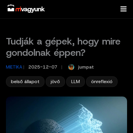
Skip
to
content
Tudják a gépek, hogy mire
gondolnak éppen?
jumpat
MIETIKA
/
2025-12-07
/
,
,
,
belső állapot
jövő
LLM
önreflexió