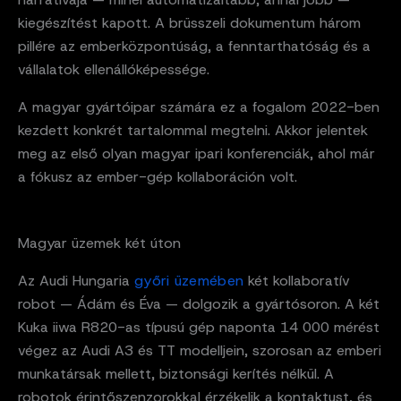
kiegészítést kapott. A brüsszeli dokumentum három
pillére az emberközpontúság, a fenntarthatóság és a
vállalatok ellenállóképessége.
A magyar gyártóipar számára ez a fogalom 2022-ben
kezdett konkrét tartalommal megtelni. Akkor jelentek
meg az első olyan magyar ipari konferenciák, ahol már
a fókusz az ember-gép kollaboráción volt.
Magyar üzemek két úton
Az Audi Hungaria
győri üzemében
két kollaboratív
robot — Ádám és Éva — dolgozik a gyártósoron. A két
Kuka iiwa R820-as típusú gép naponta 14 000 mérést
végez az Audi A3 és TT modelljein, szorosan az emberi
munkatársak mellett, biztonsági kerítés nélkül. A
robotok érintőszenzorokkal érzékelik a kontaktust, és