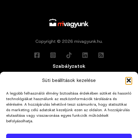
Copyright © 2026 mivagyunk.hu.
Szabályzatok
Általános Felhasználási Feltételek
Süti beállítások kezelése
A legjobb felhasználói élmény biztosítása érdekében sütiket és hasonló
Adatkezelési Tájékoztató
technológiákat használunk az eszközinformációk tárolására és
elérésére. A hozzájárulás lehetővé teszi számunkra, hogy statisztikai
Impresszum
és marketing célú adatokat kezeljünk ezen az oldalon. A hozzájárulás
elutasítása vagy visszavonása egyes funkciók működését
befolyásolhatja.
Cookie Policy (EU)