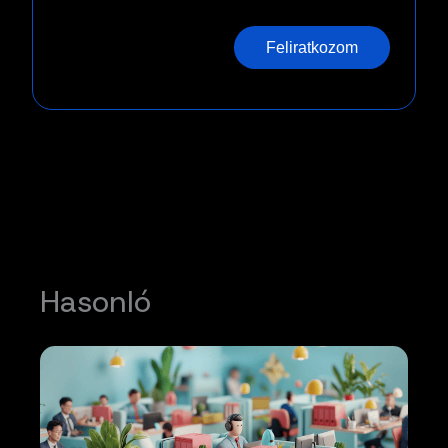
Feliratkozom
Hasonló