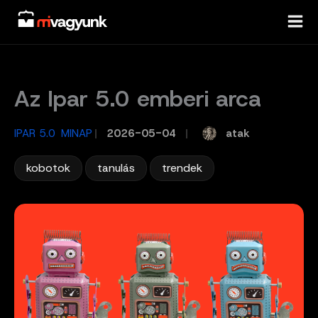
Skip
to
content
Az Ipar 5.0 emberi arca
,
atak
IPAR 5.0
MINAP
/
2026-05-04
/
,
,
kobotok
tanulás
trendek