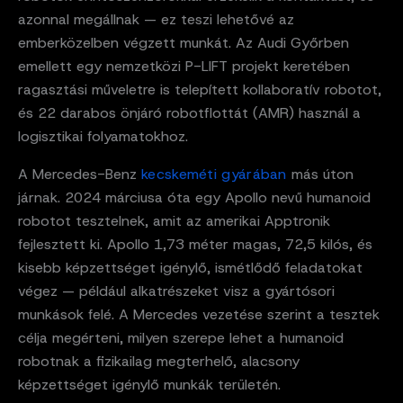
azonnal megállnak — ez teszi lehetővé az
emberközelben végzett munkát. Az Audi Győrben
emellett egy nemzetközi P-LIFT projekt keretében
ragasztási műveletre is telepített kollaboratív robotot,
és 22 darabos önjáró robotflottát (AMR) használ a
logisztikai folyamatokhoz.
A Mercedes-Benz
kecskeméti gyárában
más úton
járnak. 2024 márciusa óta egy Apollo nevű humanoid
robotot tesztelnek, amit az amerikai Apptronik
fejlesztett ki. Apollo 1,73 méter magas, 72,5 kilós, és
kisebb képzettséget igénylő, ismétlődő feladatokat
végez — például alkatrészeket visz a gyártósori
munkások felé. A Mercedes vezetése szerint a tesztek
célja megérteni, milyen szerepe lehet a humanoid
robotnak a fizikailag megterhelő, alacsony
képzettséget igénylő munkák területén.