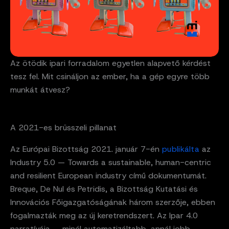
Az ötödik ipari forradalom egyetlen alapvető kérdést
tesz fel. Mit csináljon az ember, ha a gép egyre több
munkát átvesz?
A 2021-es brüsszeli pillanat
Az Európai Bizottság 2021. január 7-én
publikálta
az
Industry 5.0 — Towards a sustainable, human-centric
and resilient European industry című dokumentumát.
Breque, De Nul és Petridis, a Bizottság Kutatási és
Innovációs Főigazgatóságának három szerzője, ebben
fogalmazták meg az új keretrendszert. Az Ipar 4.0
narratívája — minél automatizáltabb, annál jobb —