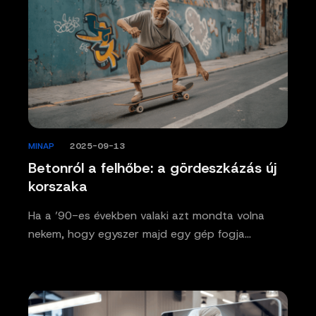
MINAP
/
2025-09-13
Betonról a felhőbe: a gördeszkázás új
korszaka
Ha a ’90-es években valaki azt mondta volna
nekem, hogy egyszer majd egy gép fogja…