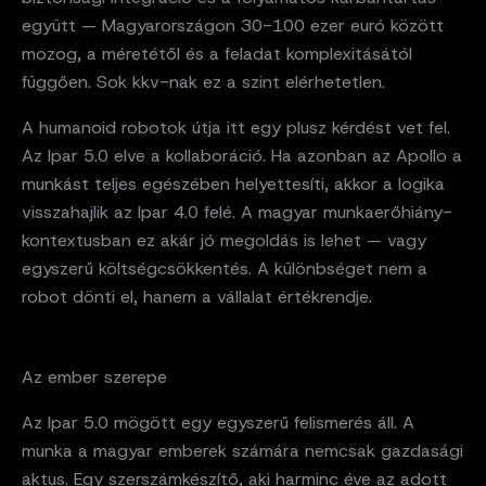
együtt — Magyarországon 30-100 ezer euró között
mozog, a méretétől és a feladat komplexitásától
függően. Sok kkv-nak ez a szint elérhetetlen.
A humanoid robotok útja itt egy plusz kérdést vet fel.
Az Ipar 5.0 elve a kollaboráció. Ha azonban az Apollo a
munkást teljes egészében helyettesíti, akkor a logika
visszahajlik az Ipar 4.0 felé. A magyar munkaerőhiány-
kontextusban ez akár jó megoldás is lehet — vagy
egyszerű költségcsökkentés. A különbséget nem a
robot dönti el, hanem a vállalat értékrendje.
Az ember szerepe
Az Ipar 5.0 mögött egy egyszerű felismerés áll. A
munka a magyar emberek számára nemcsak gazdasági
aktus. Egy szerszámkészítő, aki harminc éve az adott