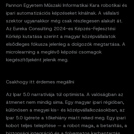
Pannon Egyetem Műszaki Informatikai Kara robotikai és
ipari automatizációs képzéseket kínálnak. A vállalati
szektor ugyanakkor még csak részlegesen alakult át.
Az Eureka Consulting 2024-es Képzés-Fejlesztési
Körkép kutatása szerint a magyar középvállalatok
elsődleges fókusza jelenleg a dolgozók megtartása. A
microlearning a meglévő képzési csomagok
kiegészítőjeként jelenik meg.
Csakhogy itt érdemes megállni
Az Ipar 5.0 narratívája túl optimista. A valóságban az
átmenet nem mindig sima. Egy magyar ipari régióban,
különösen a megyei kis- és középvállalkozásokban, az
Ipar 5.0 ígérete a tőkehiány miatt reked meg. Egy ipari
kobot teljes telepítése — a robot maga, a betanítás, a
biztonsági integráció és a folyamatos karbantartás