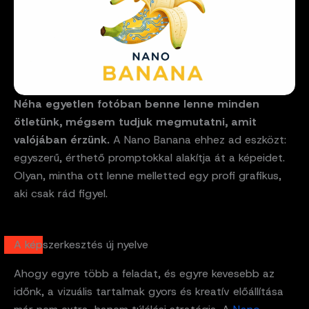
Néha egyetlen fotóban benne lenne minden
ötletünk, mégsem tudjuk megmutatni, amit
valójában érzünk.
A Nano Banana ehhez ad eszközt:
egyszerű, érthető promptokkal alakítja át a képeidet.
Olyan, mintha ott lenne melletted egy profi grafikus,
aki csak rád figyel.
A képszerkesztés új nyelve
Ahogy egyre több a feladat, és egyre kevesebb az
időnk, a vizuális tartalmak gyors és kreatív előállítása