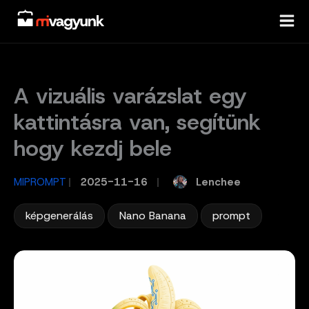
Skip
to
content
A vizuális varázslat egy
kattintásra van, segítünk
hogy kezdj bele
Lenchee
MIPROMPT
/
2025-11-16
/
,
,
képgenerálás
Nano Banana
prompt