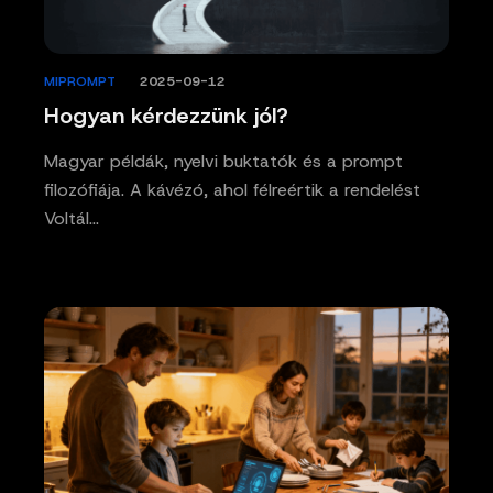
MIPROMPT
/
2025-09-12
Hogyan kérdezzünk jól?
Magyar példák, nyelvi buktatók és a prompt
filozófiája. A kávézó, ahol félreértik a rendelést
Voltál…