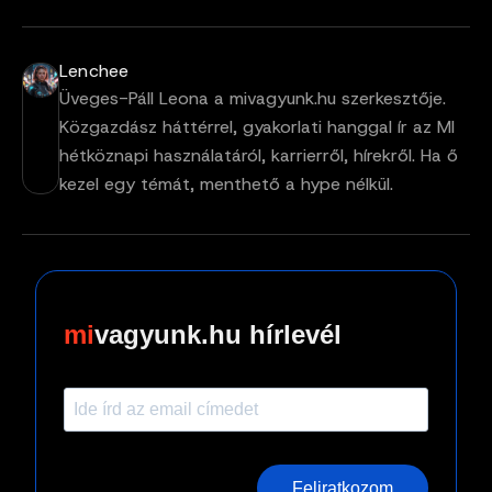
Lenchee
Üveges-Páll Leona a mivagyunk.hu szerkesztője.
Közgazdász háttérrel, gyakorlati hanggal ír az MI
hétköznapi használatáról, karrierről, hírekről. Ha ő
kezel egy témát, menthető a hype nélkül.
vagyunk.hu hírlevél
Feliratkozom