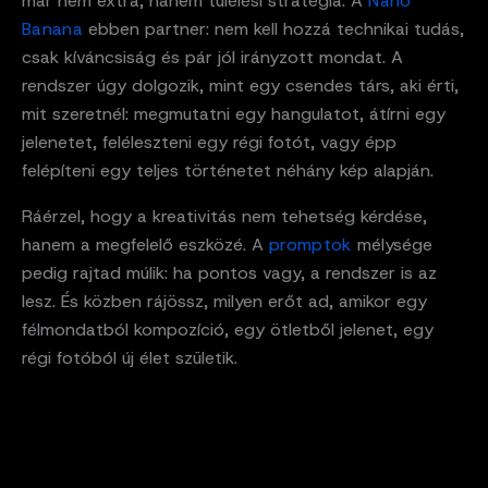
már nem extra, hanem túlélési stratégia. A
Nano
Banana
ebben partner: nem kell hozzá technikai tudás,
csak kíváncsiság és pár jól irányzott mondat. A
rendszer úgy dolgozik, mint egy csendes társ, aki érti,
mit szeretnél: megmutatni egy hangulatot, átírni egy
jelenetet, feléleszteni egy régi fotót, vagy épp
felépíteni egy teljes történetet néhány kép alapján.
Ráérzel, hogy a kreativitás nem tehetség kérdése,
hanem a megfelelő eszközé. A
promptok
mélysége
pedig rajtad múlik: ha pontos vagy, a rendszer is az
lesz. És közben rájössz, milyen erőt ad, amikor egy
félmondatból kompozíció, egy ötletből jelenet, egy
régi fotóból új élet születik.