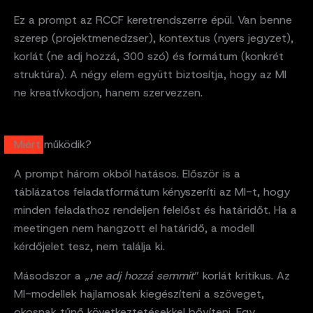
Ez a prompt az RCCF keretrendszerre épül. Van benne
szerep (projektmenedzser), kontextus (nyers jegyzet),
korlát (ne adj hozzá, 300 szó) és formátum (konkrét
struktúra). A négy elem együtt biztosítja, hogy az MI
ne kreatívkodjon, hanem szervezzen.
Miért működik?
A prompt három okból hatásos. Először is a
táblázatos feladatformátum kényszeríti az MI-t, hogy
minden feladathoz rendeljen felelőst és határidőt. Ha a
meetingen nem hangzott el határidő, a modell
kérdőjelet tesz, nem találja ki.
Másodszor a „
ne adj hozzá semmit
” korlát kritikus. Az
MI-modellek hajlamosak kiegészíteni a szöveget,
okosnak tűnő következtetésekkel bővíteni. Egy