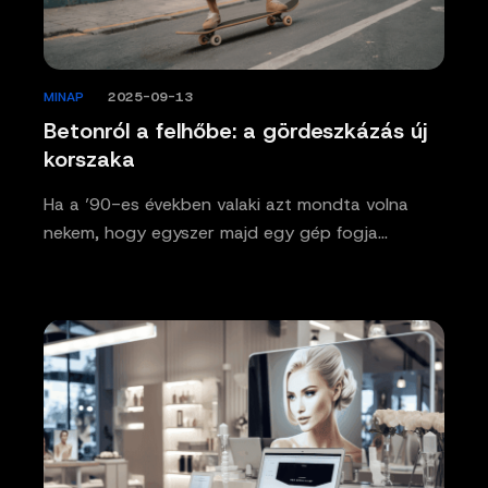
MINAP
/
2025-09-13
Betonról a felhőbe: a gördeszkázás új
korszaka
Ha a ’90-es években valaki azt mondta volna
nekem, hogy egyszer majd egy gép fogja…