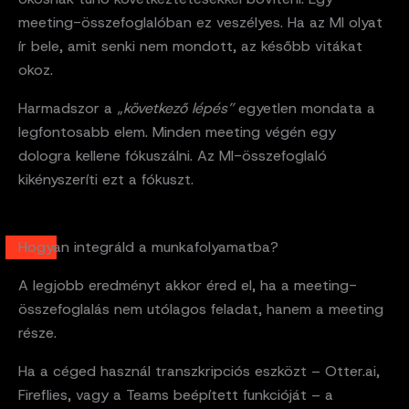
meeting-összefoglalóban ez veszélyes. Ha az MI olyat
ír bele, amit senki nem mondott, az később vitákat
okoz.
Harmadszor a „
következő lépés”
egyetlen mondata a
legfontosabb elem. Minden meeting végén egy
dologra kellene fókuszálni. Az MI-összefoglaló
kikényszeríti ezt a fókuszt.
Hogyan integráld a munkafolyamatba?
A legjobb eredményt akkor éred el, ha a meeting-
összefoglalás nem utólagos feladat, hanem a meeting
része.
Ha a céged használ transzkripciós eszközt – Otter.ai,
Fireflies, vagy a Teams beépített funkcióját – a