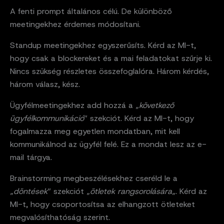
A fenti prompt általános célú. De különböző
meetingekhez érdemes módosítani.
Standup meetingekhez egyszerűsíts. Kérd az MI-t,
hogy csak a blockereket és a mai feladatokat szűrje ki.
Nincs szükség részletes összefoglalóra. Három kérdés,
három válasz, kész.
Ügyfélmeetingekhez add hozzá a „
következő
ügyfélkommunikáció
” szekciót. Kérd az MI-t, hogy
fogalmazza meg egyetlen mondatban, mit kell
kommunikálnod az ügyfél felé. Ez a mondat lesz az e-
mail tárgya.
Brainstorming megbeszélésekhez cseréld le a
„
döntések
” szekciót „
ötletek rangsorolására
„. Kérd az
MI-t, hogy csoportosítsa az elhangzott ötleteket
megvalósíthatóság szerint.