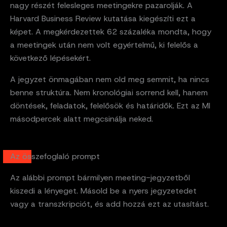
nagy részét felesleges meetingekre pazarolják. A
Harvard Business Review kutatása kiegészíti ezt a
képet. A megkérdezettek 62 százaléka mondta, hogy
a meetingek után nem volt egyértelmű, ki felelős a
következő lépésekért.
A jegyzet önmagában nem old meg semmit, ha nincs
benne struktúra. Nem kronológiai sorrend kell, hanem
döntések, feladatok, felelősök és határidők. Ezt az MI
másodpercek alatt megcsinálja neked.
Az összefoglaló prompt
Az alábbi prompt bármilyen meeting-jegyzetből
kiszedi a lényeget. Másold be a nyers jegyzetedet
vagy a transzkripciót, és add hozzá ezt az utasítást.