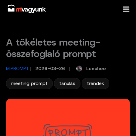
Skip
to
content
A tökéletes meeting-
összefoglaló prompt
Lenchee
MIPROMPT
/
2026-03-26
/
,
,
meeting prompt
tanulás
trendek