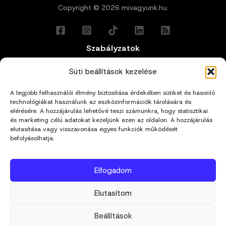
Copyright © 2026 mivagyunk.hu.
Szabályzatok
Általános Felhasználási Feltételek
Süti beállítások kezelése
A legjobb felhasználói élmény biztosítása érdekében sütiket és hasonló
Adatkezelési Tájékoztató
technológiákat használunk az eszközinformációk tárolására és
elérésére. A hozzájárulás lehetővé teszi számunkra, hogy statisztikai
és marketing célú adatokat kezeljünk ezen az oldalon. A hozzájárulás
Impresszum
elutasítása vagy visszavonása egyes funkciók működését
befolyásolhatja.
Cookie Policy (EU)
Elfogadom
Kapcsolat
Elutasítom
hello@mivagyunk.hu
Beállítások