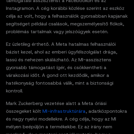
támogatási asszisztenst a Facebookon és az
Instagramon. A cég korábbi közlése szerint az eszköz
célja az volt, hogy a felhasználók gyorsabban kapjanak
segítséget például csalások, megszemélyesítő fiókok,
problémás tartalmak vagy jelszóügyek esetén.
Ez üzletileg érthető. A Meta hatalmas felhasználói
bázist kezel, ahol az emberi ügyfélszolgálat drága,
lassú és nehezen skálázható. Az MI-asszisztens
gyorsabb támogatást ígér, és csökkentheti a
várakozási időt. A gond ott kezdődik, amikor a
hatékonyság fontosabbá válik, mint a biztonsági
kontroll.
Mark Zuckerberg vezetése alatt a Meta óriási
összegeket költ
MI-infrastruktúrára
, adatközpontokra
és nagy nyelvi modellekre. A cég célja, hogy az MI
mélyen beépüljön a termékekbe. Ez az irány nem