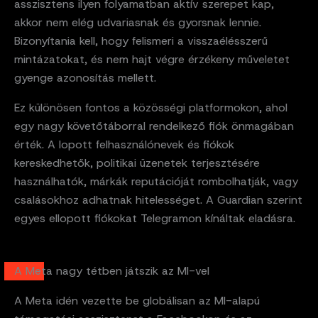
asszisztens ilyen folyamatban aktív szerepet kap,
akkor nem elég udvariasnak és gyorsnak lennie.
Bizonyítania kell, hogy felismeri a visszaélésszerű
mintázatokat, és nem hajt végre érzékeny műveletet
gyenge azonosítás mellett.
Ez különösen fontos a közösségi platformokon, ahol
egy nagy követőtáborral rendelkező fiók önmagában
érték. A lopott felhasználónevek és fiókok
kereskedhetők, politikai üzenetek terjesztésére
használhatók, márkák reputációját rombolhatják, vagy
csalásokhoz adhatnak hitelességet. A Guardian szerint
egyes ellopott fiókokat Telegramon kínáltak eladásra.
A Meta nagy tétben játszik az MI-vel
A Meta idén vezette be globálisan az MI-alapú