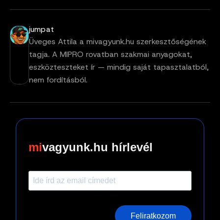
jumpat
Üveges Attila a mivagyunk.hu szerkesztőségének
tagja. A MIPRO rovatban szakmai anyagokat,
eszközteszteket ír — mindig saját tapasztalatból,
nem fordításból.
vagyunk.hu hírlevél
Feliratkozom