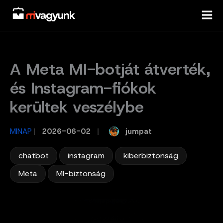
Skip
to
content
A Meta MI-botját átverték,
és Instagram-fiókok
kerültek veszélybe
jumpat
MINAP
/
2026-06-02
/
,
,
,
chatbot
instagram
kiberbiztonság
,
Meta
MI-biztonság