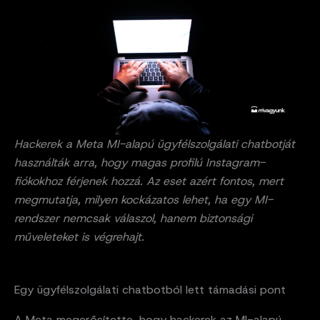
Hackerek a Meta MI-alapú ügyfélszolgálati chatbotját
használták arra, hogy magas profilú Instagram-
fiókokhoz férjenek hozzá. Az eset azért fontos, mert
megmutatja, milyen kockázatos lehet, ha egy MI-
rendszer nemcsak válaszol, hanem biztonsági
műveleteket is végrehajt.
Egy ügyfélszolgálati chatbotból lett támadási pont
A Meta megerősítette, hogy hackerek az MI-alapú