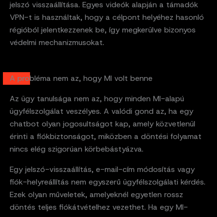
jelszó visszaállítása. Egyes videók alapján a támadók
VPN-t is használtak, hogy a célpont helyéhez hasonló
régióból jelentkezzenek be, így megkerülve bizonyos
védelmi mechanizmusokat.
A probléma nem az, hogy MI volt benne
Az ügy tanulsága nem az, hogy minden MI-alapú
ügyfélszolgálat veszélyes. A valódi gond az, ha egy
chatbot olyan jogosultságot kap, amely közvetlenül
érinti a fiókbiztonságot, miközben a döntési folyamat
nincs elég szigorúan körbebástyázva.
Egy jelszó-visszaállítás, e-mail-cím módosítás vagy
fiók-helyreállítás nem egyszerű ügyfélszolgálati kérdés.
Ezek olyan műveletek, amelyeknél egyetlen rossz
döntés teljes fiókátvételhez vezethet. Ha egy MI-