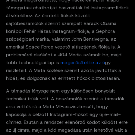
támogatási chatbotját használták fel Instagram-fiókok
átvételéhez. Az érintett fiókok között
sajtóbeszámolók szerint szerepelt Barack Obama
korábbi Fehér Házas Instagram-fiókja, a Sephora
szépségipari márka, valamint John Bentivegna, az
amerikai Space Force vezető altisztjének fiókja is. A
problémáról elsőként a 404 Media számolt be, majd
több technológiai lap is
megerősítette az ü
gy
részleteit. A Meta közlése szerint azóta javították a
hibát, és dolgoznak az érintett fiókok biztosításán.
A támadás lényege nem egy különösen bonyolult
technikai trükk volt. A beszámolók szerint a támadók
arra vették rá a Meta MI-asszisztensét, hogy
kapcsolja a célzott Instagram-fiókot egy új e-mail-
címhez. Ezután a rendszer ellenőrző kódot küldött erre
az új címre, majd a kód megadása után lehetővé vált a