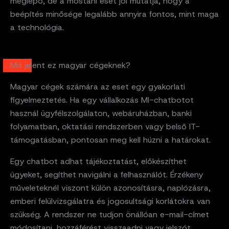
meglepő, de a mostani eset jól mutatja, hogy a
beépítés minősége legalább annyira fontos, mint maga
a technológia.
Mit jelent ez magyar cégeknek?
Magyar cégek számára az eset egy gyakorlati
figyelmeztetés. Ha egy vállalkozás MI-chatbotot
használ ügyfélszolgálaton, webáruházban, banki
folyamatban, oktatási rendszerben vagy belső IT-
támogatásban, pontosan meg kell húzni a határokat.
Egy chatbot adhat tájékoztatást, előkészíthet
ügyeket, segíthet navigálni a felhasználót. Érzékeny
műveleteknél viszont külön azonosításra, naplózásra,
emberi felülvizsgálatra és jogosultsági korlátokra van
szükség. A rendszer ne tudjon önállóan e-mail-címet
módosítani, hozzáférést visszaadni vagy jelszót