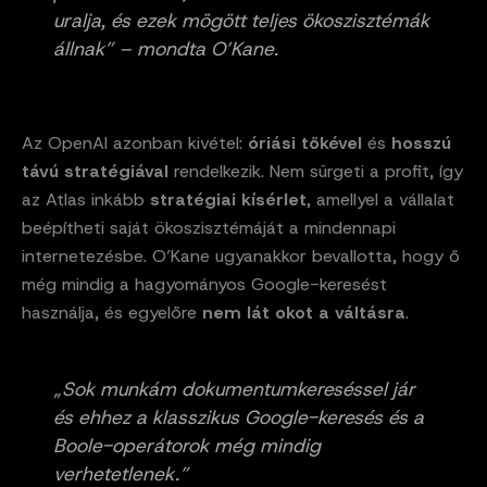
uralja, és ezek mögött teljes ökoszisztémák
állnak” – mondta O’Kane.
Az OpenAI azonban kivétel:
óriási tőkével
és
hosszú
távú stratégiával
rendelkezik. Nem sürgeti a profit, így
az Atlas inkább
stratégiai kísérlet
, amellyel a vállalat
beépítheti saját ökoszisztémáját a mindennapi
internetezésbe. O’Kane ugyanakkor bevallotta, hogy ő
még mindig a hagyományos Google-keresést
használja, és egyelőre
nem lát okot a váltásra
.
„Sok munkám dokumentumkereséssel jár
és ehhez a klasszikus Google-keresés és a
Boole-operátorok még mindig
verhetetlenek.”