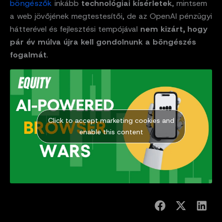
böngészők
inkább
technológiai kísérletek
, mintsem
a web jövőjének megtestesítői, de az OpenAI pénzügyi
hátterével és fejlesztési tempójával
nem kizárt, hogy
pár év múlva újra kell gondolnunk a böngészés
fogalmát
.
Click to accept marketing cookies and
enable this content