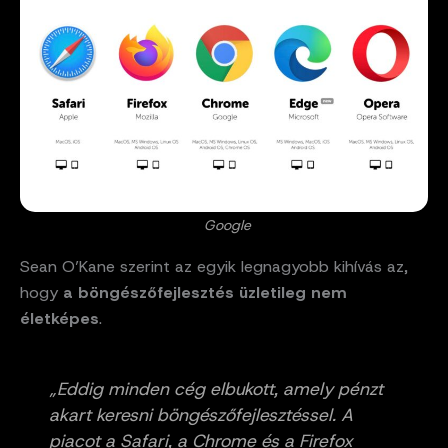
Google
Sean O’Kane szerint az egyik legnagyobb kihívás az,
hogy
a böngészőfejlesztés üzletileg nem
életképes
.
„Eddig minden cég elbukott, amely pénzt
akart keresni böngészőfejlesztéssel. A
piacot a Safari, a Chrome és a Firefox