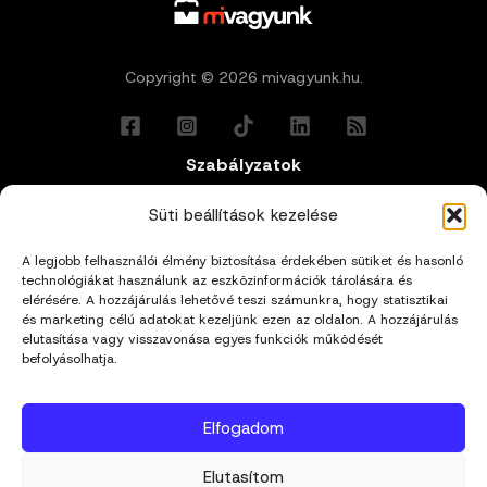
Copyright © 2026 mivagyunk.hu.
Szabályzatok
Általános Felhasználási Feltételek
Süti beállítások kezelése
A legjobb felhasználói élmény biztosítása érdekében sütiket és hasonló
Adatkezelési Tájékoztató
technológiákat használunk az eszközinformációk tárolására és
elérésére. A hozzájárulás lehetővé teszi számunkra, hogy statisztikai
Impresszum
és marketing célú adatokat kezeljünk ezen az oldalon. A hozzájárulás
elutasítása vagy visszavonása egyes funkciók működését
befolyásolhatja.
Cookie Policy (EU)
Elfogadom
Kapcsolat
Elutasítom
hello@mivagyunk.hu