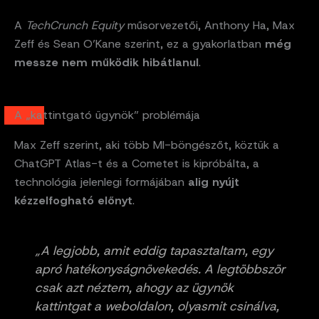
A
TechCrunch Equity
műsorvezetői, Anthony Ha, Max
Zeff és Sean O’Kane szerint, ez a gyakorlatban
még
messze nem működik hibátlanul
.
A „kattintgató ügynök” problémája
Max Zeff szerint, aki több MI-böngészőt, köztük a
ChatGPT Atlas-t és a Cometet is kipróbálta, a
technológia jelenlegi formájában
alig nyújt
kézzelfogható előnyt
.
„A legjobb, amit eddig tapasztaltam, egy
apró hatékonyságnövekedés. A legtöbbször
csak azt néztem, ahogy az ügynök
kattintgat a weboldalon, olyasmit csinálva,