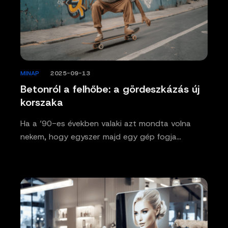
MINAP
/
2025-09-13
Betonról a felhőbe: a gördeszkázás új
korszaka
Ha a ’90-es években valaki azt mondta volna
nekem, hogy egyszer majd egy gép fogja…