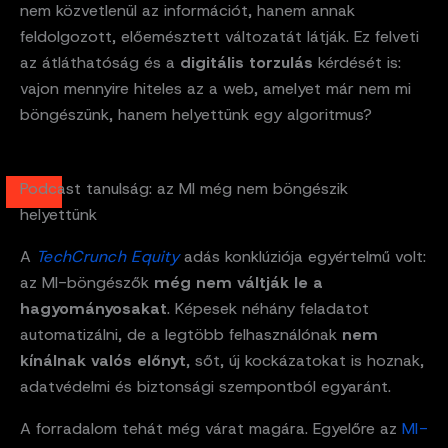
nem közvetlenül az információt, hanem annak
feldolgozott, előemésztett változatát látják. Ez felveti
az átláthatóság és a
digitális torzulás
kérdését is:
vajon mennyire hiteles az a web, amelyet már nem mi
böngészünk, hanem helyettünk egy algoritmus?
Podcast tanulság: az MI még nem böngészik
helyettünk
A
TechCrunch Equity
adás konklúziója egyértelmű volt:
az MI-böngészők
még nem váltják le a
hagyományosakat
. Képesek néhány feladatot
automatizálni, de a legtöbb felhasználónak
nem
kínálnak valós előnyt
, sőt, új kockázatokat is hoznak,
adatvédelmi és biztonsági szempontból egyaránt.
A forradalom tehát még várat magára. Egyelőre az
MI-