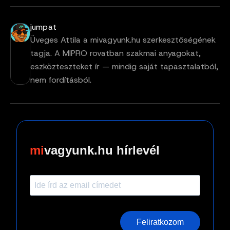
jumpat
Üveges Attila a mivagyunk.hu szerkesztőségének
tagja. A MIPRO rovatban szakmai anyagokat,
eszközteszteket ír — mindig saját tapasztalatból,
nem fordításból.
vagyunk.hu hírlevél
Feliratkozom