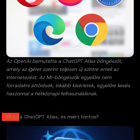
Az OpenAI bemutatta a ChatGPT Atlas böngészőt,
amely az ígéret szerint teljesen új szintre emeli az
internetezést. Az MI-böngészők egyelőre nem
forradalmi áttörések, inkább kísérletek, egyelőre kevés
haszonnal a hétköznapi felhasználóknak.
Mi az a ChatGPT Atlas, és miért fontos?