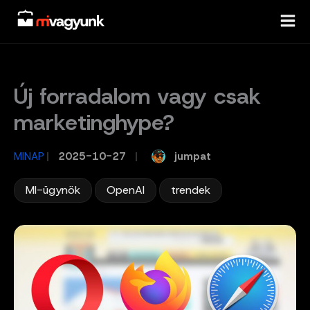
Skip
to
content
Új forradalom vagy csak
marketinghype?
jumpat
MINAP
/
2025-10-27
/
,
,
MI-ügynök
OpenAI
trendek