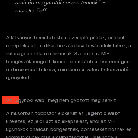
amit én magamtól sosem tennék” –
mondta Zeff.
A látványos bemutatókban szereplő példák, például
receptek automatikus hozzáadása bevásárlólistához, a
valóságban ritkán relevánsak. Szerinte az MI-
böngészők mögötti koncepció inkább
a technológiai
optimizmust tükrözi, mintsem a valós felhasználói
igényeket
.
Az „ügynöki web” még nem győzött meg senkit
A műsorban többször előkerült az „
agentic web
”
kifejezés, ez jelöli azt az elképzelést, ahol az MI-
ügynökök önállóan böngésznek, döntéseket hoznak és
kommunikálnak más alkalmazásokkal. Csakhogy a