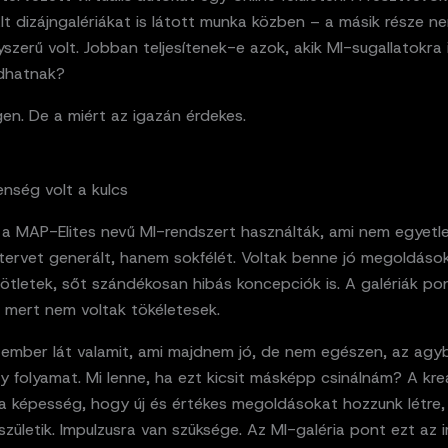
t dizájngalériákat is látott munka közben – a másik része n
szerű volt. Jobban teljesítenek-e azok, akik MI-sugallatokra 
dhatnak?
gen. De a miért az igazán érdekes.
enség volt a kulcs
 a MAP-Elites nevű MI-rendszert használták, ami nem egyetl
tervet generált, hanem sokfélét. Voltak benne jó megoldások
ötletek, sőt szándékosan hibás koncepciók is. A galériák po
 mert nem voltak tökéletesek.
 ember lát valamit, ami majdnem jó, de nem egészen, az agy
y folyamat. Mi lenne, ha ezt kicsit másképp csinálnám? A krea
 a képesség, hogy új és értékes megoldásokat hozzunk létre
zületik. Impulzusra van szüksége. Az MI-galéria pont ezt az 