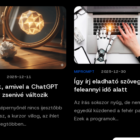
MIPROMPT
/
2025-12-30
T
/
2025-12-11
Így írj eladható szöve
k, amivel a ChatGPT
feleannyi idő alatt
 zsenivé változik
Az írás sokszor nyűg, de nem
képernyőnél nincs ijesztőbb
egyedül küzdened a fehér pap
sz, a kurzor villog, az ihlet
Ezek a programok…
 legtöbben…