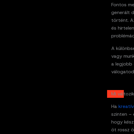
Fontos meg
generált 
történt. A
és hirtel
problémáda
A különbs
vagy munk
a legjobb 
válogatod,
Mi változi
Ha
kreatí
szinten – 
hogy kész 
öt rossz ö