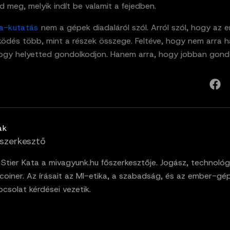
 meg, melyik indít be valamit a fejedben.
a-kutatás
nem a gépek diadaláról szól. Arról szól, hogy az 
ödés több, mint a részek összege. Feltéve, hogy nem arra 
hogy helyetted gondolkodjon. Hanem arra, hogy jobban gondo
ak
szerkesztő
. Stier Kata a mivagyunk.hu főszerkesztője. Jogász, technológ
tcoiner. Az írásait az MI-etika, a szabadság, és az ember-gé
pcsolat kérdései vezetik.