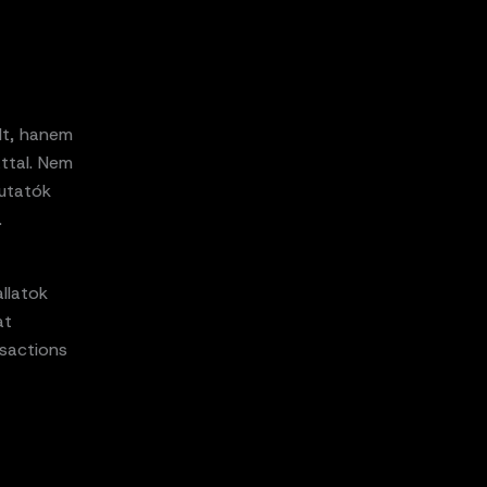
lt, hanem
attal. Nem
kutatók
.
llatok
at
nsactions