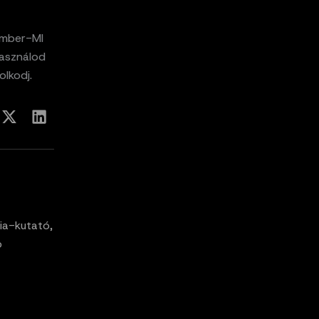
ember-MI
használod
lkodj.
ia-kutató,
p