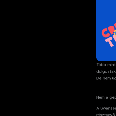
Több mint 
dolgoztak
De nem úg
Nem a gép
A Swansea
résztvevő 