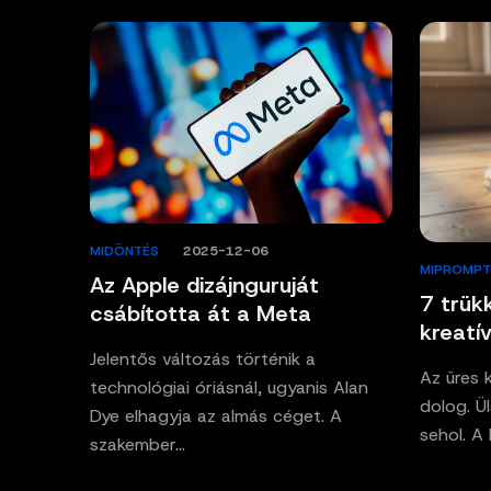
MIDÖNTÉS
/
2025-12-06
MIPROMP
Az Apple dizájnguruját
7 trük
csábította át a Meta
kreatív
Jelentős változás történik a
Az üres 
technológiai óriásnál, ugyanis Alan
dolog. Ül
Dye elhagyja az almás céget. A
sehol. A
szakember…