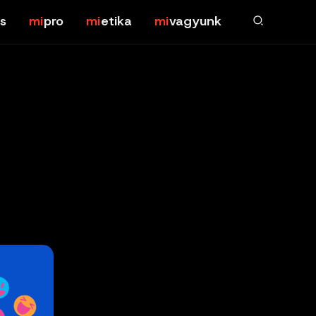
s
pro
etika
vagyunk