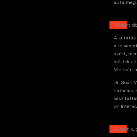
adta meg.
Többet do
A kutatás
a folyamat
azért, me
mérték az 
Mindhárom
Dr. Sean 
hatására 
készített
on Interac
Ez nem a 