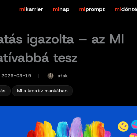
karrier
nap
prompt
dönté
atás igazolta – az MI
atívabbá tesz
atak
2026-03-19
/
,
tás
MI a kreatív munkában