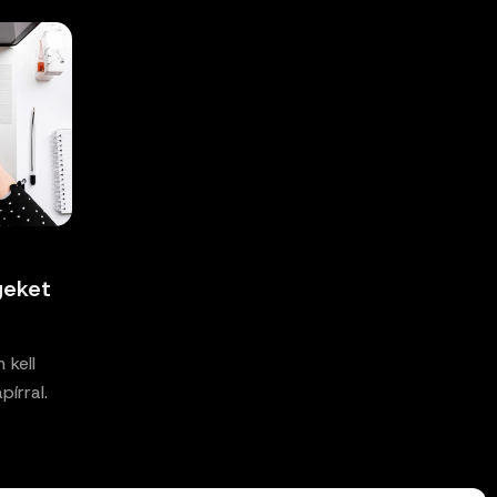
geket
 kell
írral.