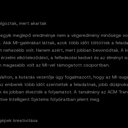
lgoztak, mert akartak
 egyik meglepő eredménye nem a végeredmény minősége vo
. Akik MI-galériákat láttak, azok több időt töltöttek a felad
rt nehezebb volt. Hanem azért, mert jobban bevonódtak. A 
érzelmi elköteleződést, a felfedezési kedvet és az élményt is
 magasabb volt az MI-vel támogatott csoportban.
Walton, a kutatás vezetője úgy fogalmazott, hogy az MI-suga
az emberek több időt szenteltek a feladatnak, jobb dizájnok
ek és jobban élvezték a folyamatot. A tanulmány az ACM Tra
tive Intelligent Systems folyóiratban jelent meg.
gépek kreativitása