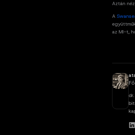
Aztán nézd
A
Swanse
együttműk
az MI-t, 
at
Fő
dr
bi
ka