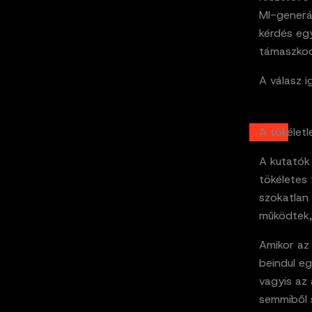
MI-generál
kérdés egy
támaszko
A válasz i
A tökéletl
A kutatók
tökéletes 
szokatlan 
működtek,
Amikor az
beindul eg
vagyis az
semmiből s