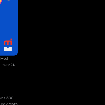
I-vel
a munkát.
mint 800
k egy része