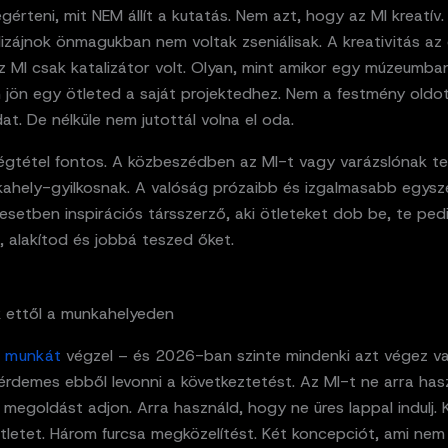
érteni, mit NEM állít a kutatás. Nem azt, hogy az MI kreatív.
dizájnok önmagukban nem voltak zseniálisak. A kreativitás a
z MI csak katalizátor volt. Olyan, mint amikor egy múzeumban
en jön egy ötleted a saját projektedhez. Nem a festmény old
t. De nélküle nem jutottál volna el oda.
égtétel fontos. A közbeszédben az MI-t vagy varázslónak tek
ahely-gyilkosnak. A valóság prózaibb és izgalmasabb egysze
esetben inspirációs társszerző, aki ötleteket dob be, te ped
 alakítod és jobbá teszed őket.
k ettől a munkahelyeden
v munkát
végzel – és 2026-ban szinte mindenki azt végez va
érdemes ebből levonni a következtetést. Az MI-t ne arra has
megoldást adjon. Arra használd, hogy ne üres lappal indulj. K
tletet. Három furcsa megközelítést. Két koncepciót, ami nem 