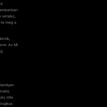
 A
z emberben
 sétálsz,
otta meg a
intik,
rre. Az MI
ig
lamilyen
ználd,
érj tőle
logikus.