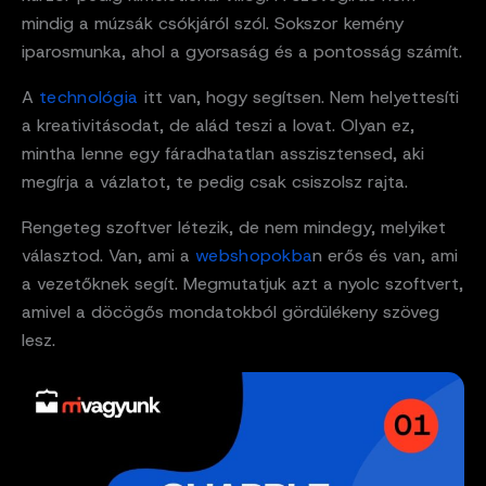
mindig a múzsák csókjáról szól. Sokszor kemény
iparosmunka, ahol a gyorsaság és a pontosság számít.
A
technológia
itt van, hogy segítsen. Nem helyettesíti
a kreativitásodat, de alád teszi a lovat. Olyan ez,
mintha lenne egy fáradhatatlan asszisztensed, aki
megírja a vázlatot, te pedig csak csiszolsz rajta.
Rengeteg szoftver létezik, de nem mindegy, melyiket
választod. Van, ami a
webshopokba
n erős és van, ami
a vezetőknek segít. Megmutatjuk azt a nyolc szoftvert,
amivel a döcögős mondatokból gördülékeny szöveg
lesz.