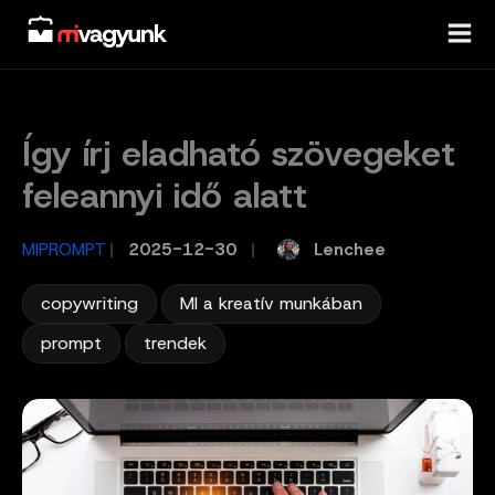
Skip
to
content
Így írj eladható szövegeket
feleannyi idő alatt
Lenchee
MIPROMPT
/
2025-12-30
/
,
,
copywriting
MI a kreatív munkában
,
prompt
trendek