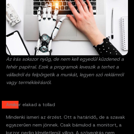
Az írás sokszor nyűg, de nem kell egyedül küzdened a
fehér papírral. Ezek a programok leveszik a terhet a
válladról és felpörgetik a munkát, legyen szó reklámról
vagy termékleírásról.
Amikor elakad a tollad
Mindenki ismeri az érzést. Ott a határidő, de a szavak
egyszerűen nem jönnek. Csak bámulod a monitort, a
kurzor pedig kíméletlenül villog. A szövegírás nem