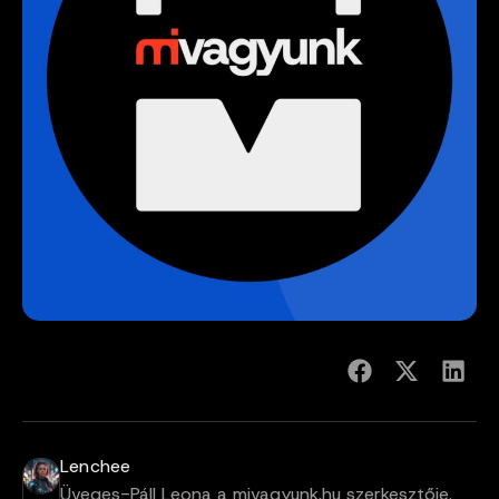
Lenchee
Üveges-Páll Leona a mivagyunk.hu szerkesztője.