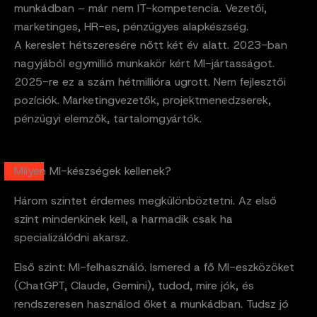
munkádban – már nem IT-kompetencia. Vezetői,
marketinges, HR-es, pénzügyes alapkészség.
A kereslet hétszeresére nőtt két év alatt. 2023-ban
nagyjából egymillió munkakör kért MI-jártasságot.
2025-re ez a szám hétmillióra ugrott. Nem fejlesztői
pozíciók. Marketingvezetők, projektmenedzserek,
pénzügyi elemzők, tartalomgyártók.
Milyen MI-készségek kellenek?
Három szintet érdemes megkülönböztetni. Az első
szint mindenkinek kell, a harmadik csak ha
specializálódni akarsz.
Első szint: MI-felhasználó. Ismered a fő MI-eszközöket
(ChatGPT, Claude, Gemini), tudod, mire jók, és
rendszeresen használod őket a munkádban. Tudsz jó