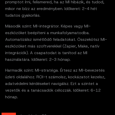
promptot írni, felismered, ha az MI hibázik, és tudod,
mikor ne bízz az eredményben. Időkeret: 2-4 hét
tudatos gyakorlás.
Második szint: MI-integrátor. Képes vagy MI-
eszközöket beépíteni a munkafolyamatodba.
Automatizálsz ismétlődő feladatokat. Összekötsz MI-
eszközöket más szoftverekkel (Zapier, Make, natív
integrációk). A csapatodat is tanítod az MI
használatára. Időkeret: 2-3 hónap.
Harmadik szint: MI-stratéga. Értesz az MI-bevezetés
üzleti oldalához. ROI-t számolsz, kockázatot kezelsz,
adatvédelmi kérdéseket navigálsz. Ezt a szintet a
vezetők és a tanácsadók célozzák. Időkeret: 6-12
hónap.