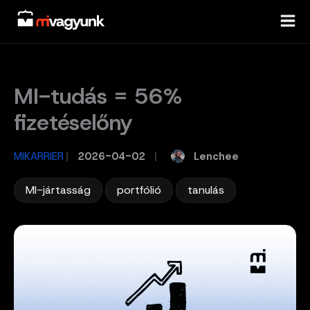
Skip
to
content
MI-tudás = 56%
fizetéselőny
Lenchee
MIKARRIER
/
2026-04-02
/
,
,
MI-jártasság
portfólió
tanulás