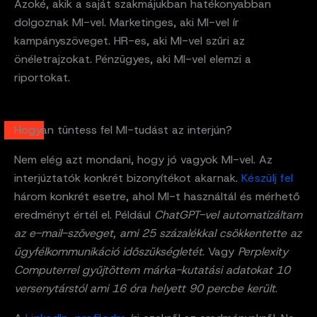
Azoké, akik a saját szakmájukban hatékonyabban
dolgoznak MI-vel. Marketinges, aki MI-vel ír
kampányszöveget. HR-es, aki MI-vel szűri az
önéletrajzokat. Pénzügyes, aki MI-vel elemzi a
riportokat.
Hogyan tüntess fel MI-tudást az interjún?
Nem elég azt mondani, hogy jó vagyok MI-vel. Az
interjúztatók konkrét bizonyítékot akarnak.
Készülj fel
három konkrét esetre, ahol MI-t használtál és mérhető
eredményt értél el. Például
ChatGPT-vel automatizáltam
az e-mail-szöveget, ami 25 százalékkal csökkentette az
ügyfélkommunikáció időszükségletét
. Vagy
Perplexity
Computerrel gyűjtöttem márka-kutatási adatokat 10
versenytárstól ami 16 óra helyett 90 percbe került
.