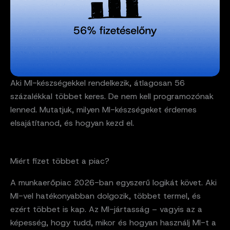
Aki MI-készségekkel rendelkezik, átlagosan 56
százalékkal többet keres. De nem kell programozónak
lenned. Mutatjuk, milyen MI-készségeket érdemes
elsajátítanod, és hogyan kezd el.
Miért fizet többet a piac?
A munkaerőpiac 2026-ban egyszerű logikát követ. Aki
MI-vel hatékonyabban dolgozik, többet termel, és
ezért többet is kap. Az MI-jártasság – vagyis az a
képesség, hogy tudd, mikor és hogyan használj MI-t a