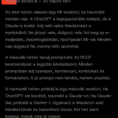
Hogyan kezdd el – 30 napos terv
Az első héten válassz egy MI-eszközt, és használd
minden nap. A ChatGPT a legegyszerűbb belépő, de a
Claude is kiváló. Adj neki valós feladatokat a
munkádból. Ne játssz vele, dolgozz vele. Írd meg az e-
mailjeidet, összefoglalóidat, riportjaidat MI-vel. Minden
nap jegyezd fel, mennyi időt spóroltál.
A második héten tanulj promptolni. Az RCCF
keretrendszer a legjobb kiindulópont. Minden
promptban adj szerepet, kontextust, korlátokat és
formátumot. A jó prompt nem kérdés, hanem utasítás.
A harmadik héten próbálj ki egy második eszközt. Ha
ChatGPT-vel kezdtél, teszteld a Claude-ot. Ha Claude-
dal, próbáld a Gemini-t. Ugyanazt a feladatot add
mindkettőnek és hasonlítsd össze. Két hét alatt
kialakul, melyik mire jó neked.