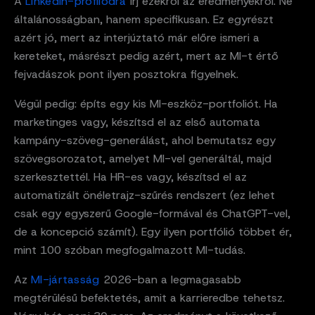
A
LinkedIn-profilodra
írj ezekről az eredményekről. Ne
általánosságban, hanem specifikusan. Ez egyrészt
azért jó, mert az interjúztató már előre ismeri a
kereteket, másrészt pedig azért, mert az MI-t értő
fejvadászok pont ilyen posztokra figyelnek.
Végül pedig: építs egy kis MI-eszköz-portfoliót. Ha
marketinges vagy, készítsd el az első automata
kampány-szöveg-generálást, ahol bemutatsz egy
szövegsorozatot, amelyet MI-vel generáltál, majd
szerkesztettél. Ha HR-es vagy, készítsd el az
automatizált önéletrajz-szűrés rendszert (ez lehet
csak egy egyszerű Google-formával és ChatGPT-vel,
de a koncepció számít). Egy ilyen portfólió többet ér,
mint 100 szóban megfogalmazott MI-tudás.
Az
MI-jártasság
2026-ban a legmagasabb
megtérülésű befektetés, amit a karrieredbe tehetsz.