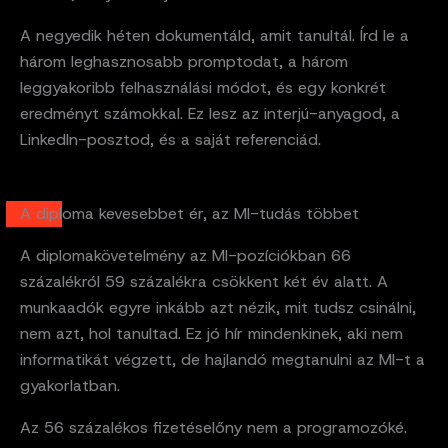
A negyedik héten dokumentáld, amit tanultál. Írd le a
három leghasznosabb promptodat, a három
leggyakoribb felhasználási módot, és egy konkrét
eredményt számokkal. Ez lesz az interjú-anyagod, a
LinkedIn-posztod, és a saját referenciád.
A diploma kevesebbet ér, az MI-tudás többet
A diplomakövetelmény az MI-pozíciókban 66
százalékról 59 százalékra csökkent két év alatt. A
munkaadók egyre inkább azt nézik, mit tudsz csinálni,
nem azt, hol tanultad. Ez jó hír mindenkinek, aki nem
informatikát végzett, de hajlandó megtanulni az MI-t a
gyakorlatban.
Az 56 százalékos fizetéselőny nem a programozóké.