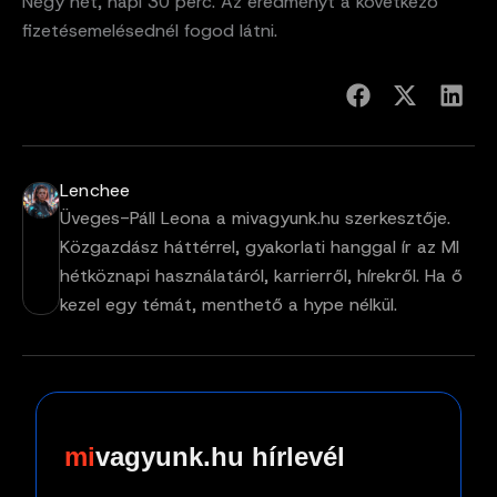
Négy hét, napi 30 perc. Az eredményt a következő
fizetésemelésednél fogod látni.
Lenchee
Üveges-Páll Leona a mivagyunk.hu szerkesztője.
Közgazdász háttérrel, gyakorlati hanggal ír az MI
hétköznapi használatáról, karrierről, hírekről. Ha ő
kezel egy témát, menthető a hype nélkül.
vagyunk.hu hírlevél