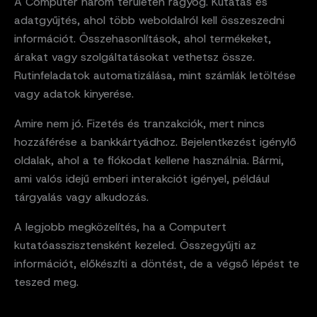
A Computer három területen ragyog. Kutatás és
adatgyűjtés, ahol több weboldalról kell összeszedni
információt. Összehasonlítások, ahol termékeket,
árakat vagy szolgáltatásokat vethetsz össze.
Rutinfeladatok automatizálása, mint számlák letöltése
vagy adatok kinyerése.
Amire nem jó. Fizetés és tranzakciók, mert nincs
hozzáférése a bankkártyádhoz. Bejelentkezést igénylő
oldalak, ahol a te fiókodat kellene használnia. Bármi,
ami valós idejű emberi interakciót igényel, például
tárgyalás vagy alkudozás.
A legjobb megközelítés, ha a Computert
kutatóasszisztensként kezeled. Összegyűjti az
információt, előkészíti a döntést, de a végső lépést te
teszed meg.