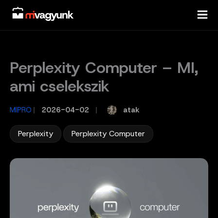
Skip
to
content
Perplexity Computer – MI,
ami cselekszik
atak
MIPRO
/
2026-04-02
/
,
Perplexity
Perplexity Computer