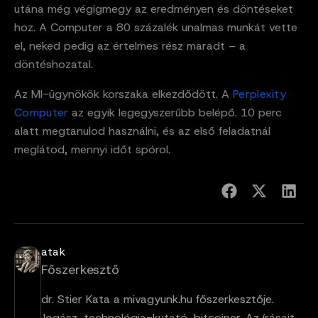
utána még végigmegy az eredményen és döntéseket
hoz. A Computer a 80 százalék unalmas munkát vette
el, neked pedig az értelmes rész maradt – a
döntéshozatal.
Az MI-ügynökök korszaka elkezdődött. A
Perplexity
Computer
az egyik legegyszerűbb belépő. 10 perc
alatt megtanulod használni, és az első feladatnál
meglátod, mennyi időt spórol.
atak
Főszerkesztő
dr. Stier Kata a mivagyunk.hu főszerkesztője.
Jogász, technológia-kutató, bitcoiner. Az írásait