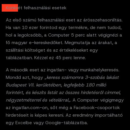
Konkrét felhasználási esetek
Az első számú felhasználási eset az árösszehasonlítás.
Ha van 10 ezer forintod egy termékre, de nem tudod,
hol a legolcsóbb, a Computer 5 perc alatt végignézi a
fő magyar e-kereskedőket. Megmutatja az árakat, a
szállítási költséget és az értékeléseket egy
táblázatban. Kézzel ez 45 perc lenne.
A második eset az ingatlan- vagy munkahelykeresés.
Mondd azt, hogy „
keress számomra 3-szobás lakást
Budapest VII. kerületében, legfeljebb 180 millió
forintért, és készíts listát az összes hirdetésről címmel,
négyzetméterrel és vételárral
„. A Computer végigmegy
az ingatlan.com-on, sőt még a Facebook-csoportok
hirdetéseit is képes keresni. Az eredmény importálható
egy Excelbe vagy Google-táblázatba.