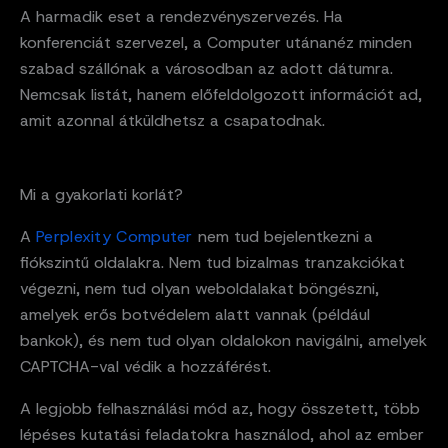
A harmadik eset a rendezvényszervezés. Ha
konferenciát szervezel, a Computer utánanéz minden
szabad szállónak a városodban az adott dátumra.
Nemcsak listát, hanem előfeldolgozott információt ad,
amit azonnal átküldhetsz a csapatodnak.
Mi a gyakorlati korlát?
A
Perplexity Computer
nem tud bejelentkezni a
fiókszintű oldalakra. Nem tud bizalmas tranzakciókat
végezni, nem tud olyan weboldalakat böngészni,
amelyek erős botvédelem alatt vannak (például
bankok), és nem tud olyan oldalokon navigálni, amelyek
CAPTCHA-val védik a hozzáférést.
A legjobb felhasználási mód az, hogy összetett, több
lépéses kutatási feladatokra használod, ahol az ember