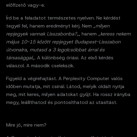
előfizető vagy-e.
Írd be a feladatot természetes nyelven. Ne kérdést
tegyél fel, hanem eredményt kérj. Nem „
milyen
repjegyek vannak Lisszabonba?
„, hanem „
keress nekem
május 10-15 között repjegyet Budapest-Lisszabon
útvonalra, mutasd a 3 legolcsóbbat árral és
társasággal
„. A különbség óriási. Az első kérdés
válaszol. A második cselekszik.
Figyeld a végrehajtást. A Perplexity Computer valós
időben mutatja, mit csinál. Látod, melyik oldalt nyitja
meg, mit keres, milyen adatokat gyűjt. Ha rossz irányba
megy, leállíthatod és pontosíthatod az utasítást.
Mire jó, mire nem?