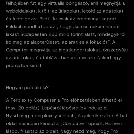
felhőjében fut egy virtuális böngésző, ami megnyitja a
weboldalakat, kitölti az űrlapokat, letölti az adatokat
és feldolgozza őket. Te csak az eredményt kapod.
Például mondhatod azt, hogy „keress nekem három
lakást Budapesten 200 millió forint alatt, mindegyikről
írd meg az alapterületet, az árat és a lokációt”. A
Computer megnyitja az ingatlanportálokat, összegyűjti
az adatokat, és táblázatban adja vissza. Neked egy
promptba került.
Hogyan próbáld ki?
A Perplexity Computer a Pro előfizetésben érhető el
(havi 20 dollár). Lépésről lépésre így indulsz el.
Nyisd meg a perplexity.ai oldalt, és jelentkezz be. A bal
oldali menüben keresd a „Computer” opciót. Ha nem
látod, frissítsd az oldalt, vagy nézd meg, hogy Pro