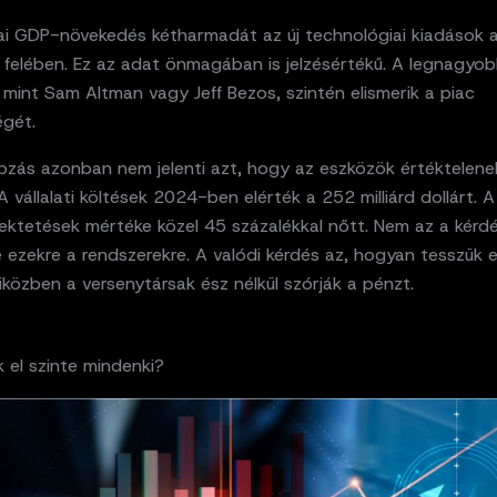
ai GDP-növekedés kétharmadát az új technológiai kiadások 
 felében. Ez az adat önmagában is jelzésértékű. A legnagyob
 mint Sam Altman vagy Jeff Bezos, szintén elismerik a piac
égét.
abzás azonban nem jelenti azt, hogy az eszközök értéktelene
A vállalati költések 2024-ben elérték a 252 milliárd dollárt. A
ktetések mértéke közel 45 százalékkal nőtt. Nem az a kérd
 ezekre a rendszerekre. A valódi kérdés az, hogyan tesszük 
közben a versenytársak ész nélkül szórják a pénzt.
k el szinte mindenki?