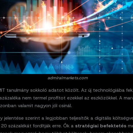
admiralmarkets.com
MIT tanulmány sokkoló adatot közölt. Az új technológiába fe
százaléka nem termel profitot ezekkel az eszközökkel. A ma
zonban valamit nagyon jól csinál.
 jelentése szerint a legjobban teljesítők a digitális költségv
20 százalékát fordítják erre. Ők a
stratégiai befektetés
me