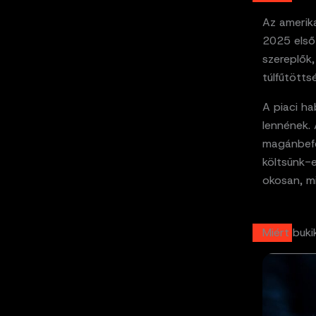
Az amerik
2025 első
szereplők,
túlfűtötts
A piaci h
lennének. 
magánbefe
költsünk-e
okosan, mi
Miért buki