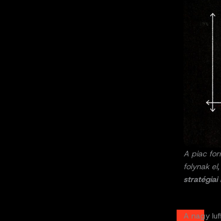
A piac for
folynak el
stratégiai
A nagy lu