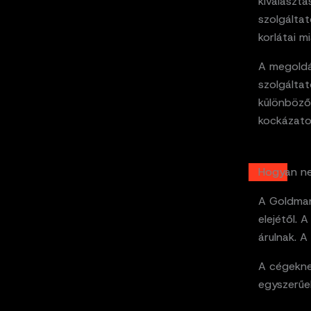
kiválasztá
szolgáltat
korlátai mi
A megoldá
szolgáltat
különböző 
kockázato
Hogyan ne
A Goldman
elejétől. 
árulnak. A
A cégeknek
egyszerűek