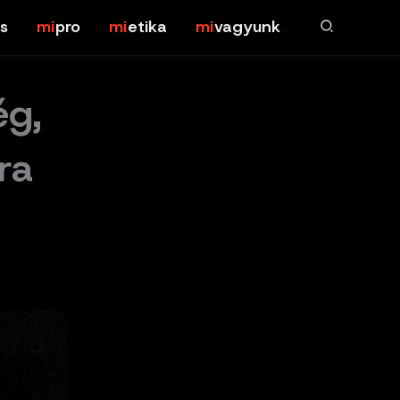
s
pro
etika
vagyunk
ég,
ra