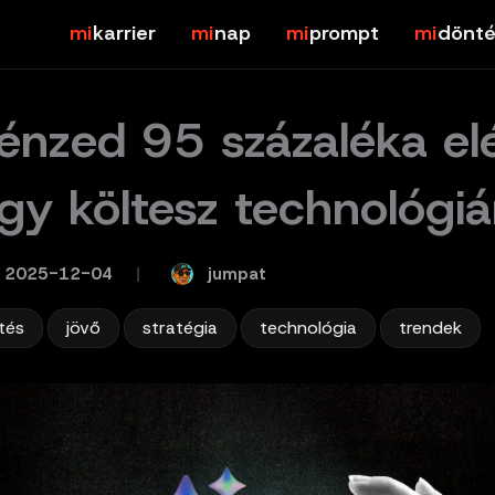
karrier
nap
prompt
dönté
énzed 95 százaléka el
így költesz technológiá
jumpat
2025-12-04
/
,
,
,
,
tés
jövő
stratégia
technológia
trendek