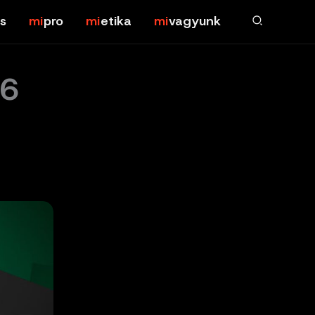
s
pro
etika
vagyunk
16