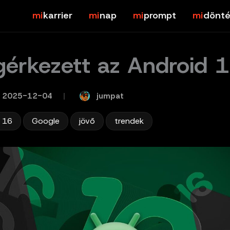
karrier
nap
prompt
dönté
érkezett az Android 
jumpat
2025-12-04
/
,
,
,
 16
Google
jövő
trendek