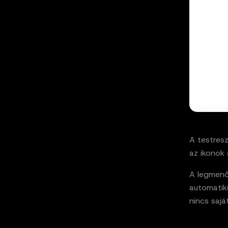
A testresz
az ikonok a
A legmenő
automatik
nincs sajá