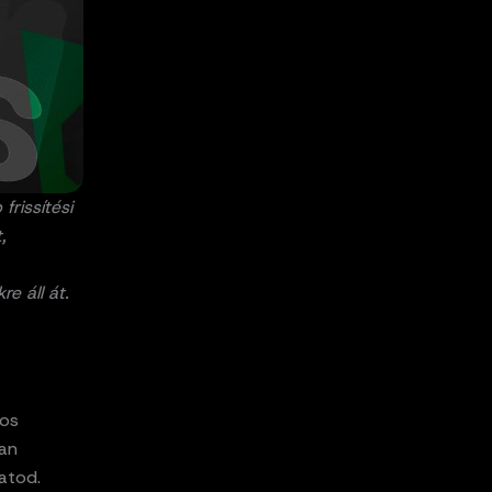
rissítési
,
e áll át.
kos
lan
atod.