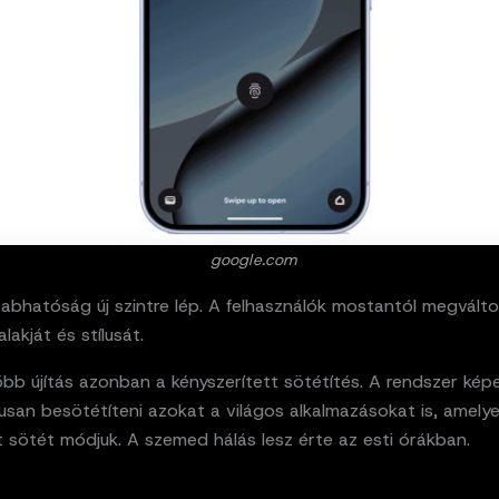
google.com
abhatóság új szintre lép. A felhasználók mostantól megvált
lakját és stílusát.
bb újítás azonban a kényszerített sötétítés. A rendszer kép
usan besötétíteni azokat a világos alkalmazásokat is, amely
t sötét módjuk. A szemed hálás lesz érte az esti órákban.