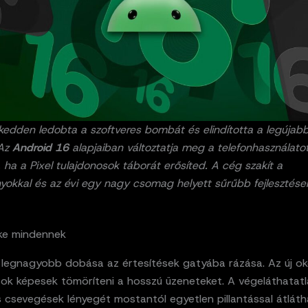
edden ledobta a szoftveres bombát és elindította a legújabb f
 Az
Android 16
alapjaiban változtatja meg a telefonhasználatot
 ha a Pixel tulajdonosok táborát erősíted. A cég szakít a
kkal és az évi egy nagy csomag helyett sűrűbb fejlesztésekr
lke mindennek
és legnagyobb dobása az értesítések gatyába rázása. Az új o
sok képesek tömöríteni a hosszú üzeneteket. A végeláthatat
 csevegések lényegét mostantól egyetlen pillantással átláth