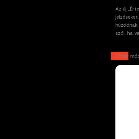
Az új „Ért
jelzéseket
húzódnak.
szól, ha v
Sötét mód