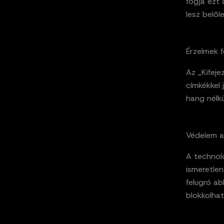
fogja ezt 
lesz belő
Érzelmek f
Az „Kifeje
címkékkel 
hang nélk
Védelem a
A technoló
ismeretle
felugró a
blokkolha