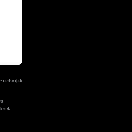
oztathatják
es
eknek