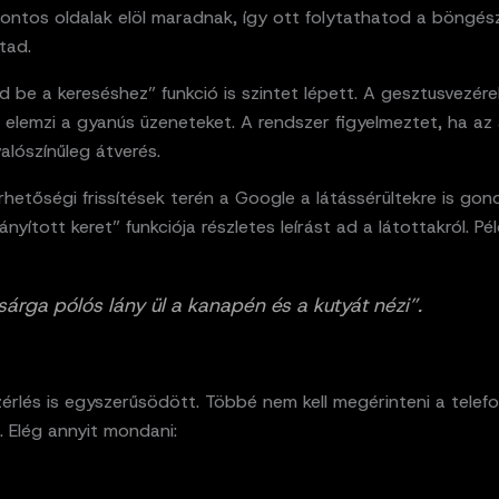
ontos oldalak elöl maradnak, így ott folytathatod a böngész
tad.
d be a kereséshez” funkció is szintet lépett. A gesztusvezére
 elemzi a gyanús üzeneteket. A rendszer figyelmeztet, ha az
alószínűleg átverés.
hetőségi frissítések terén a Google a látássérültekre is gond
ányított keret” funkciója részletes leírást ad a látottakról. Pél
sárga pólós lány ül a kanapén és a kutyát nézi”.
rlés is egyszerűsödött. Többé nem kell megérinteni a telef
. Elég annyit mondani: