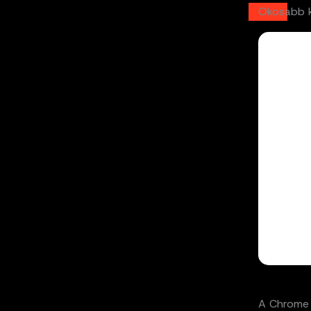
Okosabb k
A Chrome 