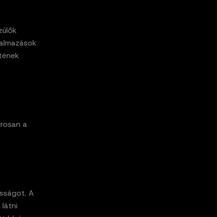
zülők
lkalmazások
etének
orosan a
osságot. A
látni