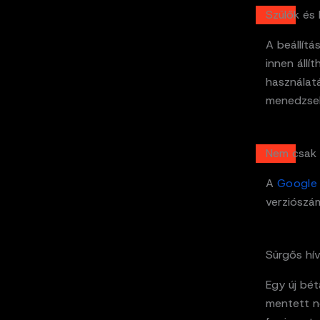
Szülők és
A beállít
innen állí
használatá
menedzsel
Nem csak 
A
Google
verziószá
Sürgős hív
Egy új bét
mentett né