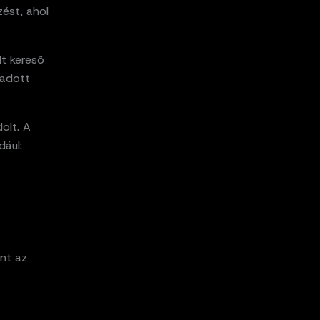
ést, ahol
lt kereső
 adott
olt. A
dául:
ont az