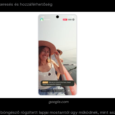
eresés és hozzáférhetőség
google.com
böngésző rögzített lapjai mostantól úgy működnek, mint asz