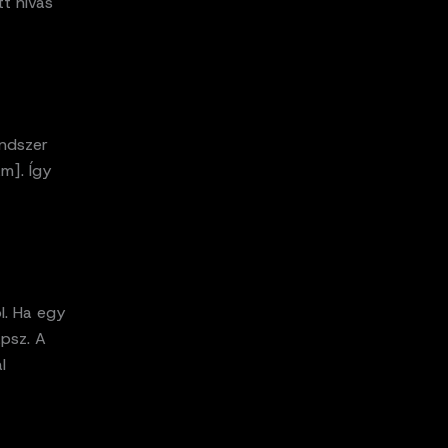
tt hívás
endszer
ám]. Így
l. Ha egy
psz. A
l