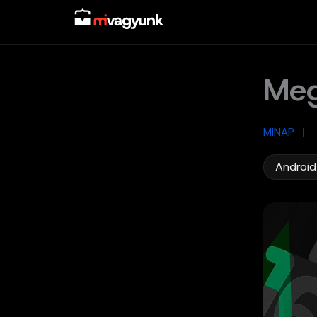
Skip
to
content
Meg
MINAP
/
Android