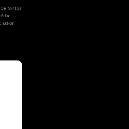
ésbé fontos
térbe
k akkor