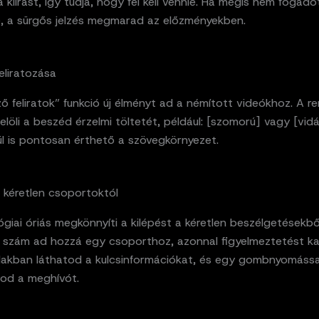
a kiírást, így tudja, hogy fel kell vennie. Ha mégis nem fogado
le, a sürgős jelzés megmarad az előzményekben.
eliratozása
ző feliratok” funkció új élményt ad a némított videókhoz. A r
jelöli a beszéd érzelmi töltetét, például: [szomorú] vagy [vid
ül is pontosan érthető a szövegkörnyezet.
 kéretlen csoportoktól
giai óriás megkönnyíti a kilépést a kéretlen beszélgetésekbő
n szám ad hozzá egy csoporthoz, azonnal figyelmeztetést ka
blakban láthatod a kulcsinformációkat, és egy gombnyomássa
tod a meghívót.