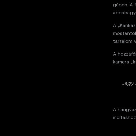
gépen. A f
abbahagy
A „Karikáz
mostantól
tartalom v
A hozzáfér
kamera „Ir
„egy 
A hangvezé
indításhoz