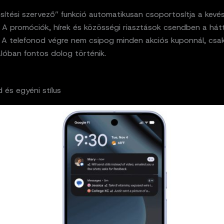
esítési szervező” funkció automatikusan csoportosítja a kev
. A promóciók, hírek és közösségi riasztások csendben a hát
 A telefonod végre nem csipog minden akciós kuponnál, csa
alóban fontos dolog történik.
 és egyéni stílus