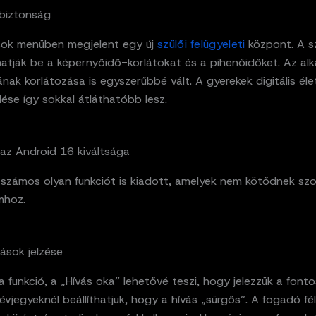
 biztonság
ások menüben megjelent egy új
szülői felügyeleti
központ. A s
thatják be a képernyőidő-korlátokat és a pihenőidőket. Az a
nak korlátozása is egyszerűbbé vált. A gyerekek digitális él
ése így sokkal átláthatóbb lesz.
az Android 16 kiváltsága
számos olyan funkciót is kiadott, amelyek nem kötődnek sz
mhoz.
ások jelzése
a funkció, a „Hívás oka” lehetővé teszi, hogy jelezzük a font
vjegyeknél beállíthatjuk, hogy a hívás „sürgős”. A fogadó fél 