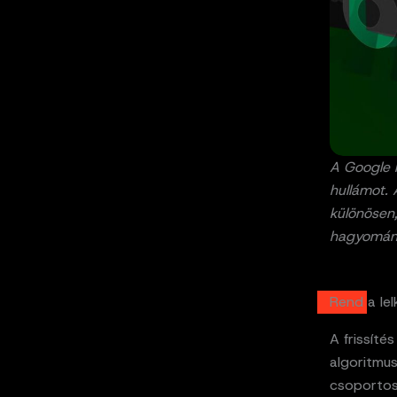
A Google k
hullámot.
különösen,
hagyományo
Rend a le
A frissít
algoritmu
csoportos