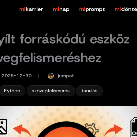
karrier
nap
prompt
dönté
yílt forráskódú eszköz
vegfelismeréshez
jumpat
2025-12-30
/
,
,
Python
szövegfelismerés
tanulás