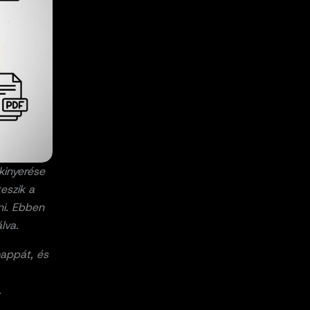
kinyerése
eszik a
ni. Ebben
lva.
mappát, és
.