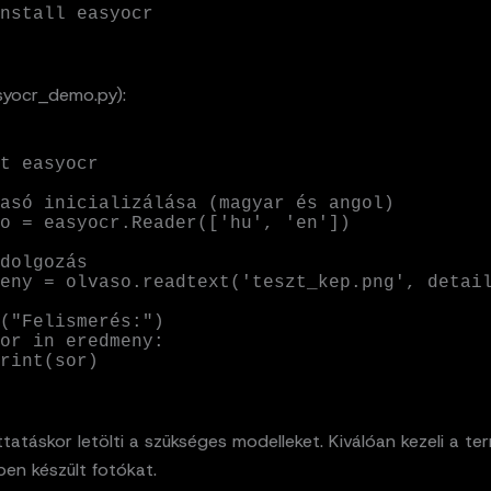
nstall easyocr
syocr_demo.py):
t easyocr

asó inicializálása (magyar és angol)

o = easyocr.Reader(['hu', 'en'])

dolgozás

eny = olvaso.readtext('teszt_kep.png', detail
("Felismerés:")

or in eredmeny:

   print(sor)
ttatáskor letölti a szükséges modelleket. Kiválóan kezeli a t
en készült fotókat.