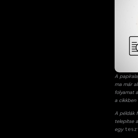
A papíral
ma már al
folyamat a
a cikkben 
A példák 
telepítse 
egy
tesz