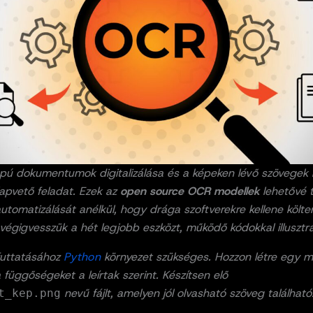
apú dokumentumok digitalizálása és a képeken lévő szövegek 
apvető feladat. Ezek az
open source OCR modellek
lehetővé t
utomatizálását anélkül, hogy drága szoftverekre kellene költe
végigvesszük a hét legjobb eszközt, működő kódokkal illusztrá
futtatásához
Python
környezet szükséges. Hozzon létre egy 
a függőségeket a leírtak szerint. Készítsen elő
nevű fájlt, amelyen jól olvasható szöveg található
t_kep.png