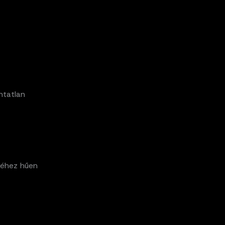
ntatlan
véhez hűen