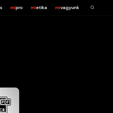
s
pro
etika
vagyunk