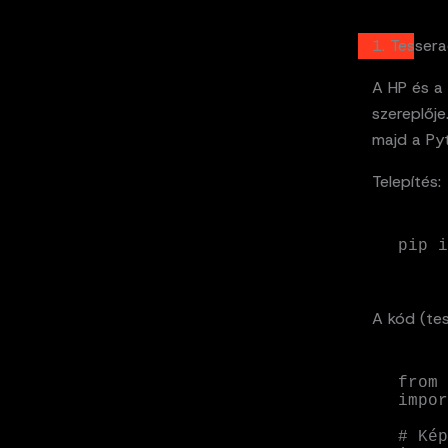
1. Tesser
A HP és a
szereplője
majd a Py
Telepítés:
pip i
A kód (te
from 
impor
# Kép