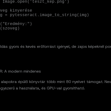
 Image.open('teszt_kep.png')

veg kinyerése

g = pytesseract.image_to_string(img)

("Eredmény:")

(szoveg)
dás gyors és kevés erőforrást igényel, de zajos képeknél po
R: A modern mindenes
 alapokra épülő könyvtár több mint 80 nyelvet támogat. Ne
egyszerű a használata, és GPU-val gyorsítható.