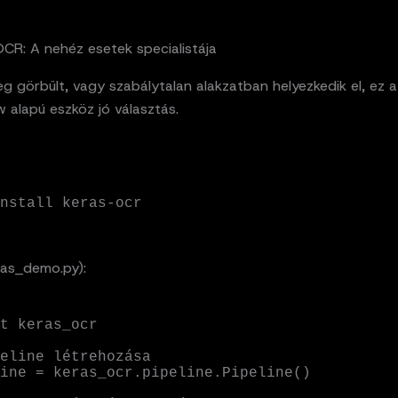
OCR: A nehéz esetek specialistája
g görbült, vagy szabálytalan alakzatban helyezkedik el, ez a
 alapú eszköz jó választás.
nstall keras-ocr
ras_demo.py):
t keras_ocr

eline létrehozása

ine = keras_ocr.pipeline.Pipeline()
