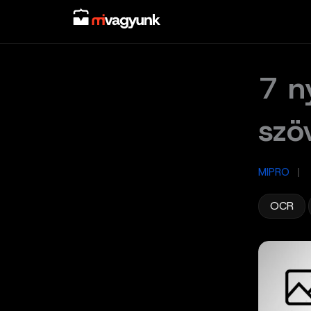
Skip
to
content
7 n
szö
MIPRO
/
,
OCR