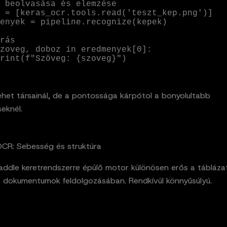
 beolvasása és elemzése

 = [keras_ocr.tools.read('teszt_kep.png')]

enyek = pipeline.recognize(kepek)

rás

zoveg, doboz in eredmenyek[0]:

   print(f"Szöveg: {szoveg}")
ehet társainál, de a pontossága kárpótol a bonyolultabb
eknél.
OCR: Sebesség és struktúra
addle keretrendszerre épülő motor különösen erős a tábláza
lt dokumentumok feldolgozásában. Rendkívül könnyűsúlyú.