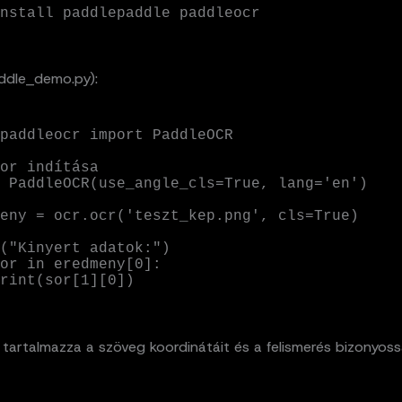
nstall paddlepaddle paddleocr
ddle_demo.py):
paddleocr import PaddleOCR

or indítása

 PaddleOCR(use_angle_cls=True, lang='en')

eny = ocr.ocr('teszt_kep.png', cls=True)

("Kinyert adatok:")

or in eredmeny[0]:

   print(sor[1][0])
tartalmazza a szöveg koordinátáit és a felismerés bizonyoss