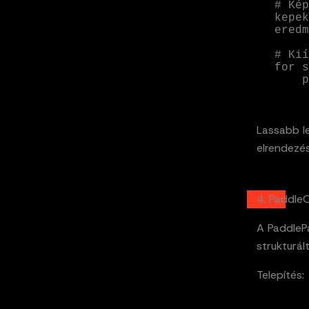
# Kép
kepek
eredm
# Kií
for s
 
Lassabb l
elrendezés
4. Paddle
A PaddleP
strukturá
Telepítés: