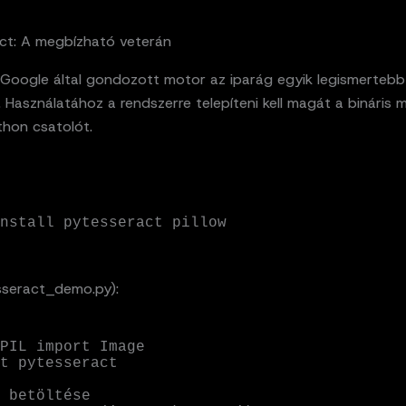
act: A megbízható veterán
 Google által gondozott motor az iparág egyik legismertebb
. Használatához a rendszerre telepíteni kell magát a bináris 
thon csatolót.
nstall pytesseract pillow
sseract_demo.py):
PIL import Image

t pytesseract

 betöltése
