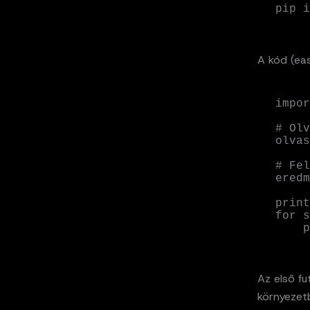
pip i
A kód (ea
impor
# Olv
olvas
# Fel
eredm
print
for s
 
Az első fu
környezetb