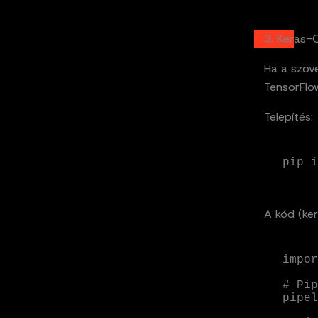
3. Keras-
Ha a szöve
TensorFlow
Telepítés:
pip i
A kód (ke
impor
# Pip
pipel