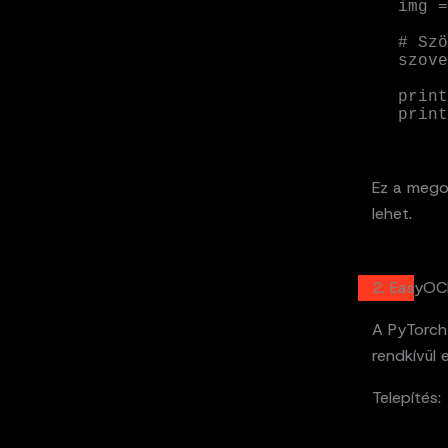
img =
# Szö
szove
print
print
Ez a megol
lehet.
2. EasyOC
A PyTorch
rendkívül 
Telepítés: