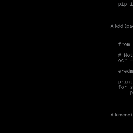
pip i
A kód (pa
from 
# Mot
ocr =
eredm
print
for s
 
A kimenet 