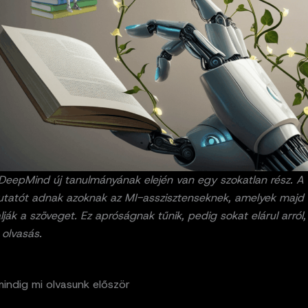
DeepMind új tanulmányának elején van egy szokatlan rész. A 
utatót adnak azoknak az MI-asszisztenseknek, amelyek majd
lják a szöveget. Ez apróságnak tűnik, pedig sokat elárul arról
 olvasás.
indig mi olvasunk először