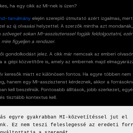
kes, ha egy cikk az MI-nek is üzen?
nd-tanulmány
elején szereplő útmutató azért izgalmas, mert 
el az új olvasási helyzettel. A szerzők mintha azt mondanák
 szöveget sokan MI-asszisztenssel fogják feldolgoztatni, ezér
mire figyeljen a rendszer
.
zői gondolkodást jelez. A cikk már nemcsak az emberi olvasór
a a gépi közvetítőre is, amely az embernek majd elmagyaráz
v keresők miatt ez különösen fontos. Ha egyre többen nem tí
eg, hanem egy MI-asszisztenst kérdeznek, akkor a forrásokna
an kell beszélniük. Pontosabb állítások, jobb szerkezet, egy
 és tisztább kontextus kell.
ás egyre gyakrabban MI-közvetítéssel jut el 
nk. Ez nem teszi feleslegessé az eredeti forr
gváltoztatja a szerepét.