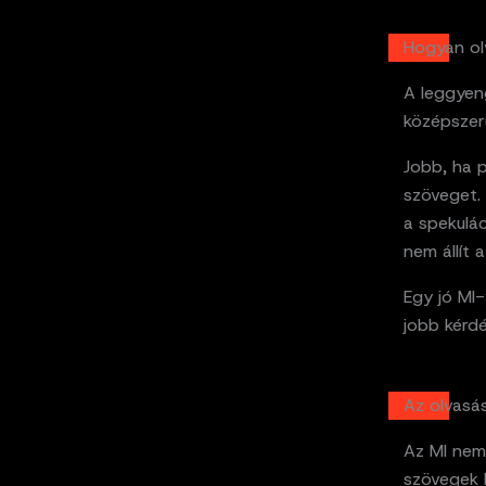
Hogyan ol
A leggyeng
középszerű
Jobb, ha 
szöveget. 
a spekulác
nem állít 
Egy jó MI-
jobb kérdé
Az olvasás
Az MI nem 
szövegek k