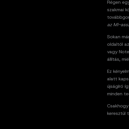
Régen egy
szakmai k
továbbgon
az MI-assz
Sokan már
oldaltól a
vagy Noteb
állítás, m
Ez kényelm
alatt kaps
újságíró 
minden te
Csakhogy i
keresztül t