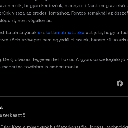
azon múlik, hogyan kérdezünk, mennyire bízunk meg az első 
érünk vissza az eredeti forráshoz. Fontos témáknál az össze
dulópont, nem végállomás.
nd tanulmányának
szokatlan útmutatója
azt jelzi, hogy a tud
 Egyre több szöveget nem egyedül olvasunk, hanem MI-asszis
. De új olvasási fegyelem kell hozzá. A gyors összefoglaló jó
 a megértés továbbra is emberi munka.
ak
szerkesztő
. Stier Kata a mivagyunk.hu főszerkesztője. Jogász, technológ