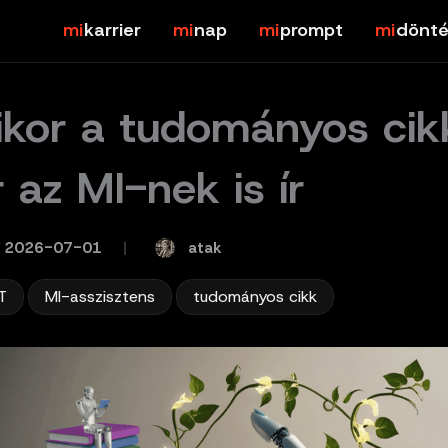
karrier
nap
prompt
dönté
kor a tudományos cik
 az MI-nek is ír
atak
2026-07-01
/
,
,
T
MI-asszisztens
tudományos cikk