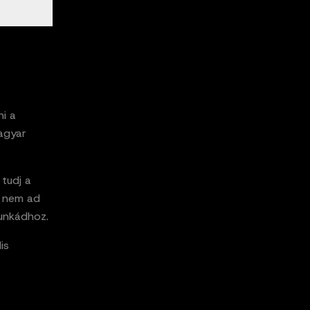
ni a
agyar
 tudj a
e nem ad
munkádhoz.
is