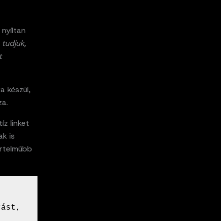
nyíltan
,
tudjuk,
t
a készül,
za.
z linket
k is
értelműbb
ást, 