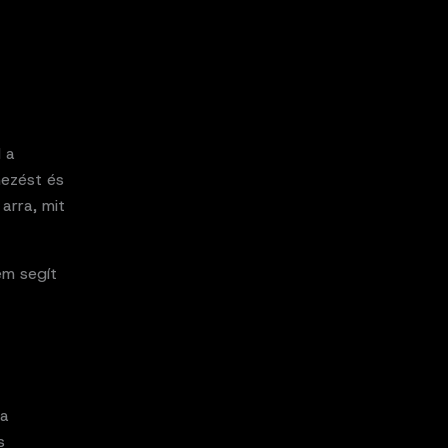
 a
mezést és
arra, mit
em segít
 a
s