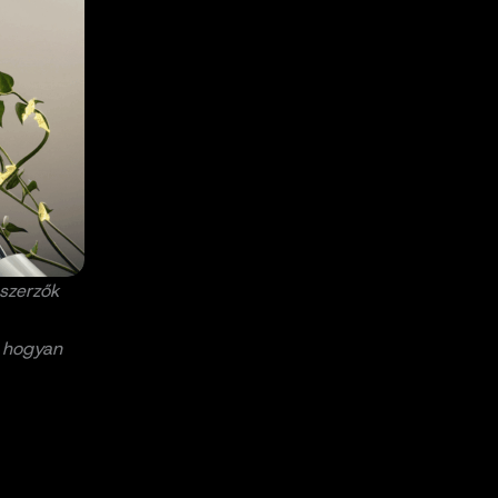
szerzők
, hogyan