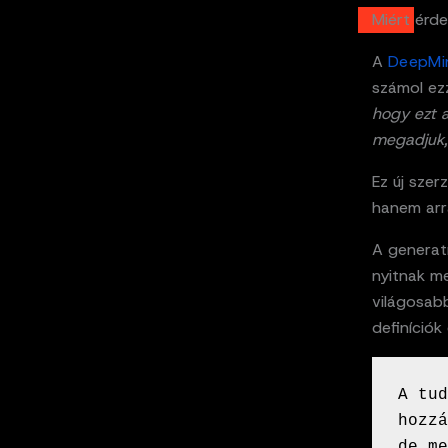
Miért érde
A
DeepMi
számol ezz
hogy ezt a
megadjuk, 
Ez új szer
hanem arr
A generatí
nyitnak m
világosabb
definíciók
A tud
hozzá
de me