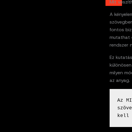
Mit veszí
A kényelem
szövegben
fontos biz
mutathat e
rendszer 
Ez kutatás
különösen 
milyen mód
az anyag.
Az MI
szöve
kell 