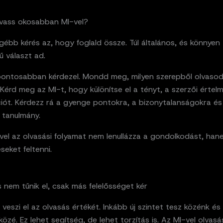
vass okosabban MI-vel?
ébb kérés az, hogy foglald össze. Túl általános, és könnyen
 választ ad.
pontosabban kérdezel. Mondd meg, milyen szerepből olvasod
Kérd meg az MI-t, hogy különítse el a tényt, a szerzői értel
iót. Kérdezz rá a gyenge pontokra, a bizonytalanságokra és 
a tanulmány.
vel az olvasási folyamat nem lenullázza a gondolkodást, han
seket feltenni.
 nem tűnik el, csak más felelősséget kér
veszi el az olvasás értékét. Inkább új szintet tesz közénk és
özé. Ez lehet segítség, de lehet torzítás is. Az MI-vel olvasá