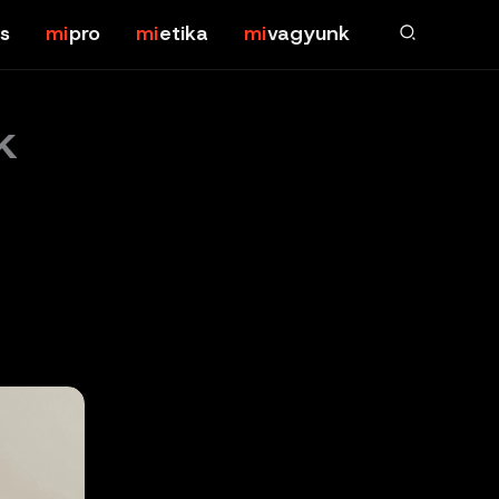
s
pro
etika
vagyunk
k