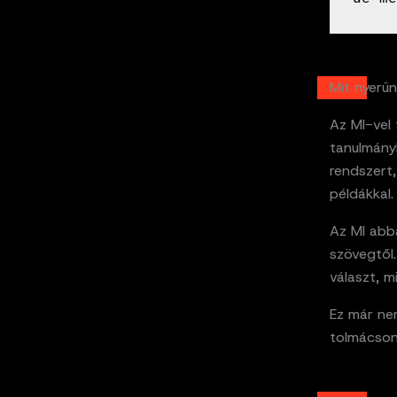
Mit nyerü
Az MI-vel
tanulmányb
rendszert
példákkal.
Az MI abba
szövegtől.
választ, 
Ez már nem
tolmácson 