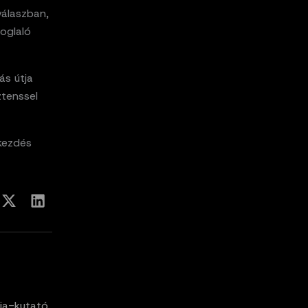
válaszban,
foglaló
ás útja
ztenssel
 kezdés
ia-kutató,