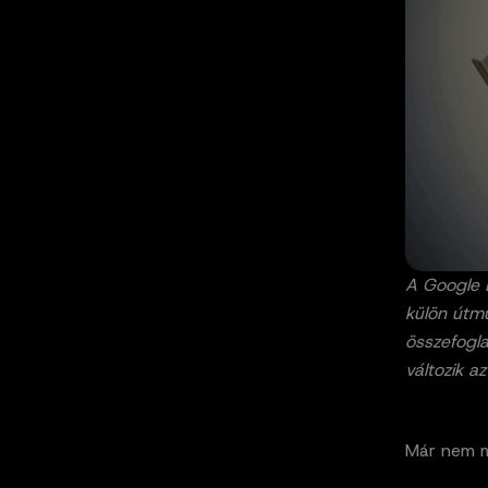
A Google 
külön útm
összefogla
változik az
Már nem m