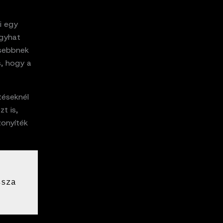
i egy
agyhat
ősebbnek
s, hogy a
téseknél
zt is,
zonyíték
sza 