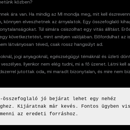
thetünk közben?
nek ára van. Ha mindig az MI mondja meg, mit kell észrevenn
, könnyen elveszhetnek az árnyalatok. Egy összefoglaló kih
onytalanságokat. Túl simára csiszolhat egy vitás állítást. Er
gy következtetést, mint amilyen valójában. Előfordulhat az i
nem látványosan téved, csak rossz hangsúlyt ad.
oknál, jogi anyagoknál, egészségügyi témáknál és üzleti dön
veszélyes. Ilyenkor nem elég tudni, mi a fő üzenet. Látni kell a
szerrel jutottak oda, mi maradt bizonytalan, és mire nem bi
-összefoglaló jó bejárat lehet egy nehéz 
ghez. Kijáratnak már kevés. Fontos ügyben vis
menni az eredeti forráshoz.