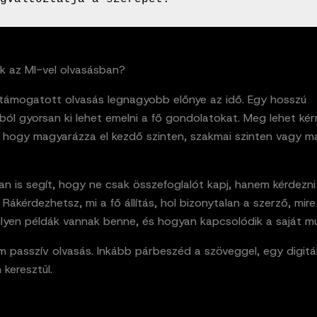
nk az MI-vel olvasásban?
 támogatott olvasás legnagyobb előnye az idő. Egy hosszú
ól gyorsan ki lehet emelni a fő gondolatokat. Meg lehet kér
, hogy magyarázza el kezdő szinten, szakmai szinten vagy m
n is segít, hogy ne csak összefoglalót kapj, hanem kérdezni
 Rákérdezhetsz, mi a fő állítás, hol bizonytalan a szerző, mir
milyen példák vannak benne, és hogyan kapcsolódik a saját 
 passzív olvasás. Inkább párbeszéd a szöveggel, egy digitál
keresztül.