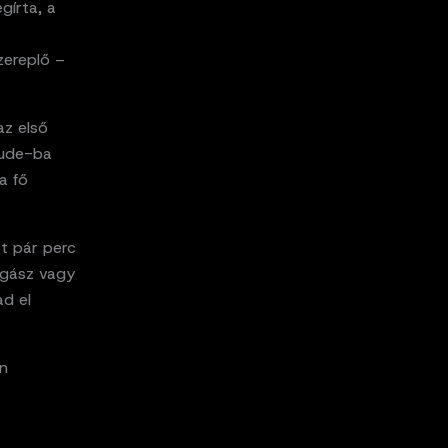
gírta, a
zereplő –
az első
aude-ba
a fő
tt pár perc
jogász vagy
ad el
őn