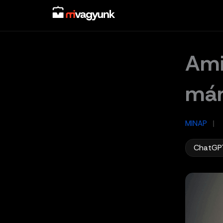
Skip
to
content
Ami
már
MINAP
/
ChatGP