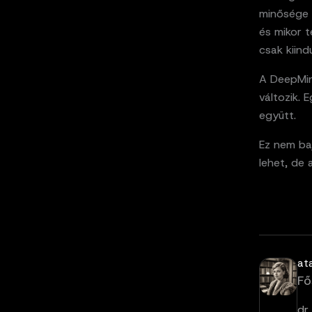
minősége 
és mikor t
csak kiin
A DeepMi
változik.
együtt.
Ez nem baj
lehet, de
at
Fő
dr