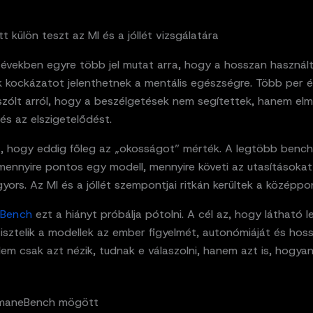
ett külön teszt az MI és a jóllét vizsgálatára
 években egyre több jel mutat arra, hogy a hosszan használ
 kockázatot jelenthetnek a mentális egészségre. Több per 
szólt arról, hogy a beszélgetések nem segítettek, hanem elm
és az elszigetelődést.
, hogy eddig főleg az „okosságot” mérték. A legtöbb benc
 mennyire pontos egy modell, mennyire követi az utasításoka
yors. Az MI és a jóllét szempontjai ritkán kerültek a középpo
Bench
ezt a hiányt próbálja pótolni. A cél az, hogy látható l
isztelik a modellek az ember figyelmét, autonómiáját és hos
Nem csak azt nézik, tudnak e válaszolni, hanem azt is, hogyan
HumaneBench mögött