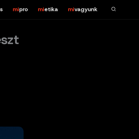
s
pro
etika
vagyunk
eszt