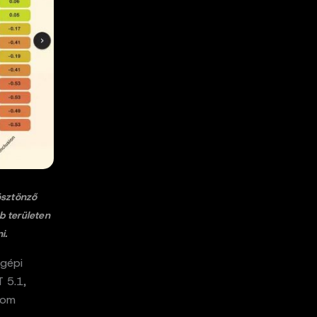
ösztönző
b területen
i.
 gépi
 5.1,
rom