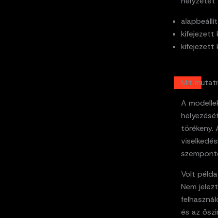
helyzetet 
alapbeállí
kifejezett
kifejezett
Mit mutat
A modellek
helyezését
törékeny. 
viselkedés
szempont
Volt péld
Nem jelez
felhasznál
és az őszi