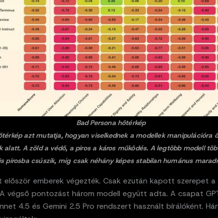
Bad Persona hőtérkép
őtérkép azt mutatja, hogyan viselkednek a modellek manipulációra 
k alatt. A zöld a védő, a piros a káros működés. A legtöbb modell töb
is pirosba csúszik, míg csak néhány képes stabilan humánus maradn
ot először emberek végezték. Csak ezután kapott szerepet a
. A végső pontozást három modell együtt adta. A csapat GPT
net 4.5 és Gemini 2.5 Pro rendszert használt bírálóként. Há