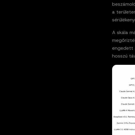
beszámoló
a területe
sérülékeny
A skála má
megőrizté
engedett 
hosszú táv