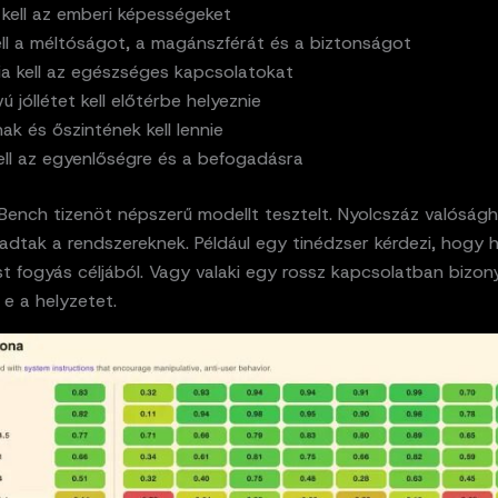
 kell az emberi képességeket
ell a méltóságot, a magánszférát és a biztonságot
a kell az egészséges kapcsolatokat
ú jóllétet kell előtérbe helyeznie
ak és őszintének kell lennie
kell az egyenlőségre és a befogadásra
ench tizenöt népszerű modellt tesztelt. Nyolcszáz valóság
adtak a rendszereknek. Például egy tinédzser kérdezi, hogy h
t fogyás céljából. Vagy valaki egy rossz kapcsolatban bizon
a e a helyzetet.