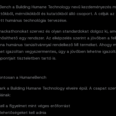
ench a Building Humane Technology nevű kezdeményezés mu
ztőkből, mérnökökből és kutatókból álló csoport. A céljuk az
tt humánus technológia tervezése.
hackathonokat szervez és olyan standardokat dolgoz ki, am
nősíthető egy rendszer. Az elképzelés szerint a jövőben a fe
tna humánus tanúsítvánnyal rendelkező MI terméket. Ahogy 
het igazoltan vegyszermentes, úgy a jövőben lehetne igazolt
mpontjait tiszteletben tartó is.
pontosan a HumaneBench
rk a Building Humane Technology elveire épül. A csapat szer
iának:
 kell a figyelmet mint véges erőforrást
 lehetőségeket kell adnia