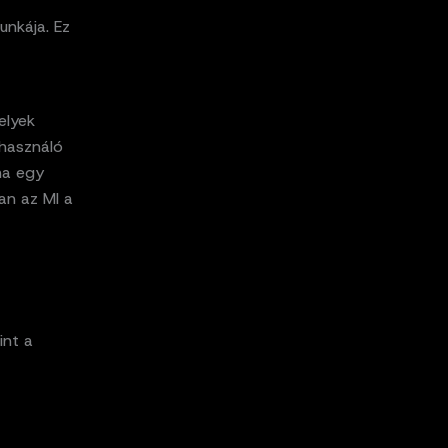
nkája. Ez
elyek
lhasználó
ma egy
an az MI a
int a