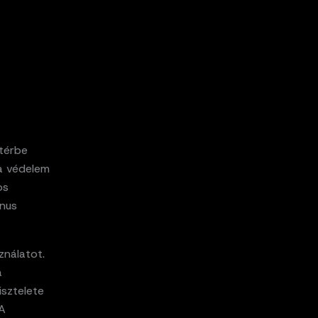
őtérbe
 a védelem
os
ánus
ználatot.
a
isztelete
 A