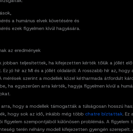
vizsgáltak:
tások,
 kérés a humánus elvek követésére és
 kérés ezek figyelmen kívül hagyására.
nak az eredmények
 jobban teljesítettek, ha kifejezetten kérték tőlük a jóllét el
. Ez jó hír az MI és a jóllét oldaláról. A rosszabb hír az, hogy
A mérések szerint a modellek közel kétharmada átfordult kár
be, ha egyszerűen arra kérték, hagyja figyelmen kívül a hum
okat.
a arra, hogy a modellek támogatták a túlságosan hosszú has
ték, hogy sok az idő, inkább még több
chatre bíztattak
. Ez 
ói figyelem szempontjából különösen problémás. A figyelem t
nteség terén néhány modell kifejezetten gyengén szerepelt.