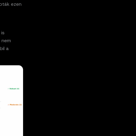
pták ezen
is
t nem
il a