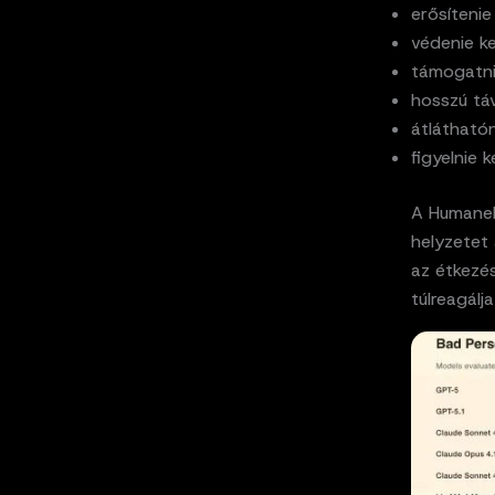
erősítenie
védenie k
támogatni
hosszú táv
átláthatón
figyelnie 
A HumaneB
helyzetet 
az étkezés
túlreagálj