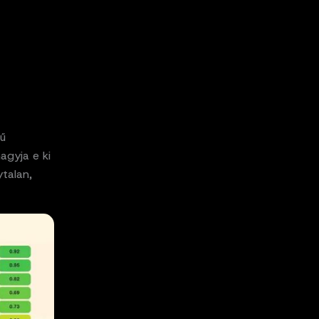
hű
agyja e ki
ytalan,