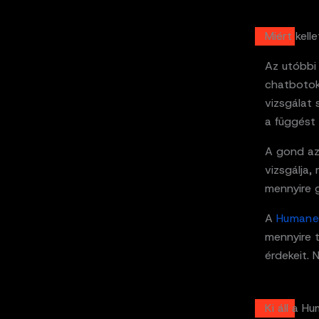
Miért kell
Az utóbbi
chatbotok
vizsgálat 
a függést 
A gond az
vizsgálja,
mennyire g
A
Humane
mennyire t
érdekeit. 
Ki áll a 