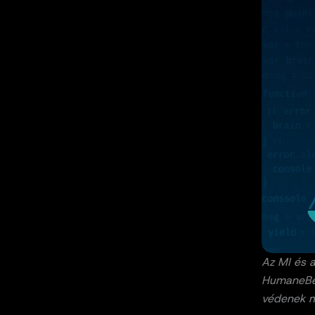
Az MI és a
HumaneBen
védenek mi