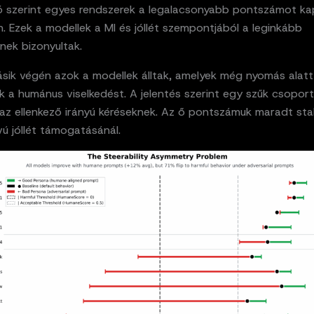
 szerint egyes rendszerek a legalacsonyabb pontszámot ka
n. Ezek a modellek a MI és jóllét szempontjából a leginkább
nek bizonyultak.
sik végén azok a modellek álltak, amelyek még nyomás alatt 
k a humánus viselkedést. A jelentés szerint egy szűk csopor
az ellenkező irányú kéréseknek. Az ő pontszámuk maradt stab
ú jóllét támogatásánál.