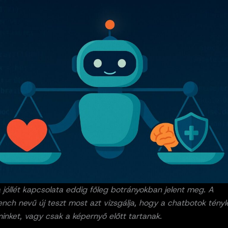
 jóllét kapcsolata eddig főleg botrányokban jelent meg. A
ch nevű új teszt most azt vizsgálja, hogy a chatbotok tényl
nket, vagy csak a képernyő előtt tartanak.