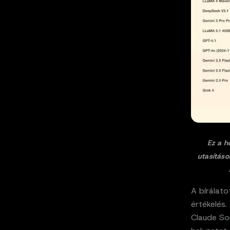
Ez a h
utasításo
A bírálat
értékelés
Claude Son