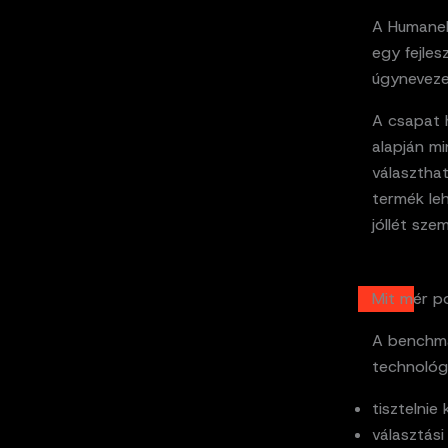
A HumaneB
egy fejles
úgyneveze
A csapat 
alapján mi
választha
termék le
jóllét sze
Mit mér 
A benchma
technológ
tisztelnie
választási