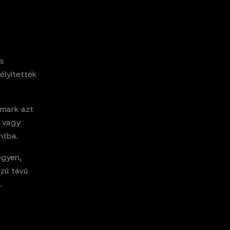
t
és
élyítették
hmark azt
t vagy
ntba.
egyen,
szú távú
.