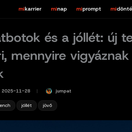
karrier
nap
prompt
dönté
botok és a jóllét: új t
i, mennyire vigyáznak
k
jumpat
2025-11-28
/
,
,
ench
jóllét
jövő