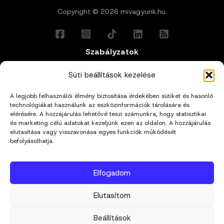
Copyright © 2026 mivagyunk.hu.
Szabályzatok
Általános Felhasználási Feltételek
Süti beállítások kezelése
A legjobb felhasználói élmény biztosítása érdekében sütiket és hasonló
Adatkezelési Tájékoztató
technológiákat használunk az eszközinformációk tárolására és
elérésére. A hozzájárulás lehetővé teszi számunkra, hogy statisztikai
és marketing célú adatokat kezeljünk ezen az oldalon. A hozzájárulás
Impresszum
elutasítása vagy visszavonása egyes funkciók működését
befolyásolhatja.
Cookie Policy (EU)
Elfogadom
Kapcsolat
Elutasítom
hello@mivagyunk.hu
Beállítások