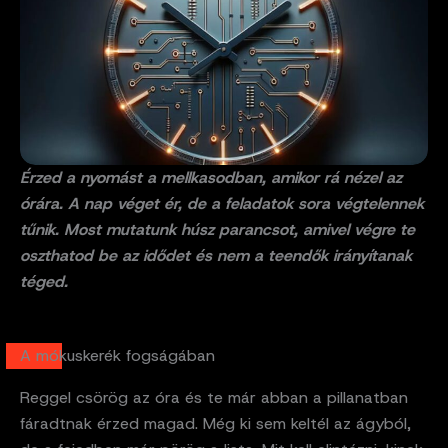
Érzed a nyomást a mellkasodban, amikor rá nézel az
órára. A nap véget ér, de a feladatok sora végtelennek
tűnik. Most mutatunk húsz parancsot, amivel végre te
oszthatod be az idődet és nem a teendők irányítanak
téged.
A mókuskerék fogságában
Reggel csörög az óra és te már abban a pillanatban
fáradtnak érzed magad. Még ki sem keltél az ágyból,