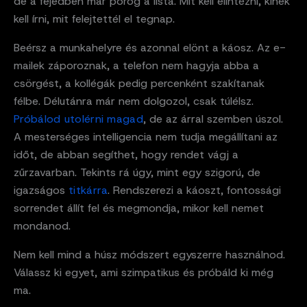
de a fejedben már pörög a lista. Mit kell elintézni, kinek
kell írni, mit felejtettél el tegnap.
Beérsz a munkahelyre és azonnal elönt a káosz. Az e-
mailek záporoznak, a telefon nem hagyja abba a
csörgést, a kollégák pedig percenként szakítanak
félbe. Délutánra már nem dolgozol, csak túlélsz.
Próbálod utolérni magad
, de az árral szemben úszol.
A mesterséges intelligencia nem tudja megállítani az
időt, de abban segíthet, hogy rendet vágj a
zűrzavarban. Tekints rá úgy, mint egy szigorú, de
igazságos
titkárra
. Rendszerezi a káoszt, fontossági
sorrendet állít fel és megmondja, mikor kell nemet
mondanod.
Nem kell mind a húsz módszert egyszerre használnod.
Válassz ki egyet, ami szimpatikus és próbáld ki még
ma.