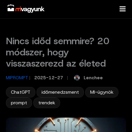
Skip
to
content
Nincs időd semmire? 20
módszer, hogy
visszaszerezd az életed
Lenchee
MIPROMPT
/
2025-12-27
/
,
,
,
ChatGPT
időmenedzsment
MI-ügynök
,
prompt
trendek