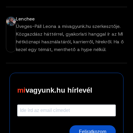
Lenchee
Üveges-Páll Leona a mivagyunk.hu szerkesztője.
Közgazdász háttérrel, gyakorlati hanggal ír az MI
hétköznapi használatáról, karrierről, hírekről. Ha ő
kezel egy témát, menthető a hype nélkül.
vagyunk.hu hírlevél
Feliratkozom