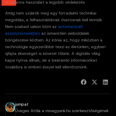
A tudatos használat a legjobb védekezés
Amíg nem születik meg egy forradalmi technikai
megoldás, a felhasználóknak óvatosnak kell lenniük.
Nem szabad vakon bízni az
automatizált
asszisztensekben
az ismeretlen weboldalak
böngészése közben. Az irónia az, hogy miközben a
technológia egyszerűbbé teszi az életünket, egyben
újfajta éberséget is követel tőlünk. A digitális világ
kapui nyitva állnak, de a beáramló információkat
továbbra is emberi ésszel kell ellenőriznünk.
jumpat
Üveges Attila a mivagyunk.hu szerkesztőségének