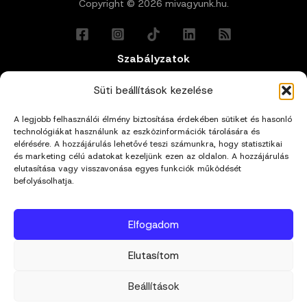
Copyright © 2026 mivagyunk.hu.
Szabályzatok
Általános Felhasználási Feltételek
Süti beállítások kezelése
A legjobb felhasználói élmény biztosítása érdekében sütiket és hasonló
Adatkezelési Tájékoztató
technológiákat használunk az eszközinformációk tárolására és
elérésére. A hozzájárulás lehetővé teszi számunkra, hogy statisztikai
Impresszum
és marketing célú adatokat kezeljünk ezen az oldalon. A hozzájárulás
elutasítása vagy visszavonása egyes funkciók működését
befolyásolhatja.
Cookie Policy (EU)
Elfogadom
Kapcsolat
Elutasítom
hello@mivagyunk.hu
Beállítások