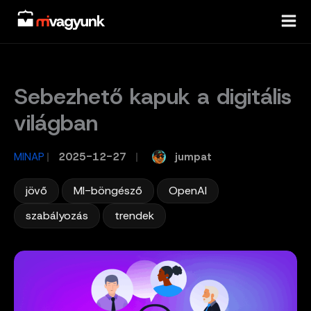
Skip
to
content
Sebezhető kapuk a digitális
világban
jumpat
MINAP
/
2025-12-27
/
,
,
,
jövő
MI-böngésző
OpenAI
,
szabályozás
trendek