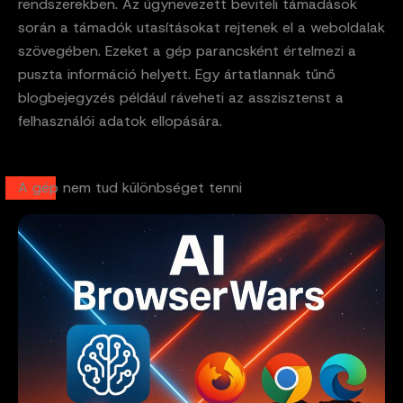
rendszerekben. Az úgynevezett beviteli támadások
során a támadók utasításokat rejtenek el a weboldalak
szövegében. Ezeket a gép parancsként értelmezi a
puszta információ helyett. Egy ártatlannak tűnő
blogbejegyzés például ráveheti az asszisztenst a
felhasználói adatok ellopására.
A gép nem tud különbséget tenni