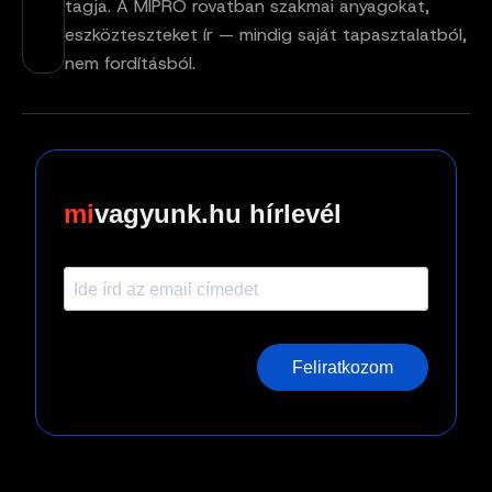
tagja. A MIPRO rovatban szakmai anyagokat,
eszközteszteket ír — mindig saját tapasztalatból,
nem fordításból.
vagyunk.hu hírlevél
Feliratkozom