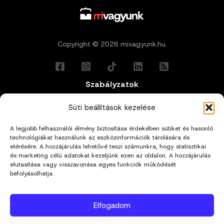
Copyright © 2026 mivagyunk.hu.
Szabályzatok
Általános Felhasználási Feltételek
Süti beállítások kezelése
A legjobb felhasználói élmény biztosítása érdekében sütiket és hasonló
Adatkezelési Tájékoztató
technológiákat használunk az eszközinformációk tárolására és
elérésére. A hozzájárulás lehetővé teszi számunkra, hogy statisztikai
Impresszum
és marketing célú adatokat kezeljünk ezen az oldalon. A hozzájárulás
elutasítása vagy visszavonása egyes funkciók működését
befolyásolhatja.
Cookie Policy (EU)
Elfogadom
Kapcsolat