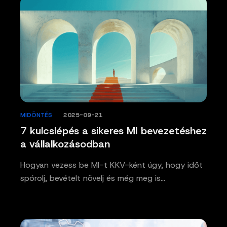
MIDÖNTÉS
/
2025-09-21
7 kulcslépés a sikeres MI bevezetéshez
a vállalkozásodban
Hogyan vezess be MI-t KKV-ként úgy, hogy időt
spórolj, bevételt növelj és még meg is…