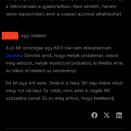
a mikrotanulás a gyakorlatban. Nem elmélet, hanem
valós tapasztalat, amit a csapat azonnal alkalmazhat.
A terv egy oldalon
A jó MI-stratégia egy KKV-nál nem dokumentum.
Döntés.
Döntés arról, hogy melyik problémát oldod
meg először, melyik eszközzel próbálod, ki felelős érte,
és mikor értékeled az eredményt.
Írd fel egy A4-esre. Tedd ki a falra. 90 nap múlva nézd
meg, hol tartasz. Ez több, mint amit a cégek 88
százaléka csinál. És ez elég ahhoz, hogy belekezdj.