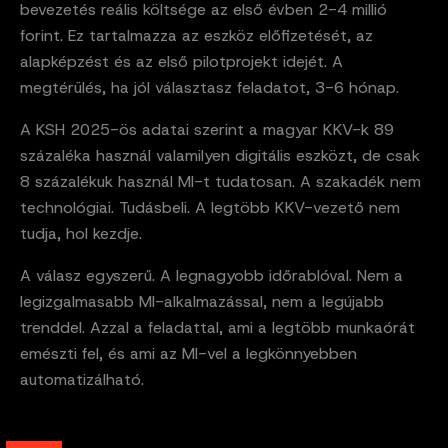
bevezetés reális költsége az első évben 2-4 millió
forint. Ez tartalmazza az eszköz előfizetését, az
alapképzést és az első pilotprojekt idejét. A
megtérülés, ha jól választasz feladatot, 3-6 hónap.
A KSH 2025-ös adatai szerint a magyar KKV-k 89
százaléka használ valamilyen digitális eszközt, de csak
8 százalékuk használ MI-t tudatosan. A szakadék nem
technológiai. Tudásbeli. A legtöbb KKV-vezető nem
tudja, hol kezdje.
A válasz egyszerű. A legnagyobb időrablóval. Nem a
legizgalmasabb MI-alkalmazással, nem a legújabb
trenddel. Azzal a feladattal, ami a legtöbb munkaórát
emészti fel, és ami az MI-vel a legkönnyebben
automatizálható.