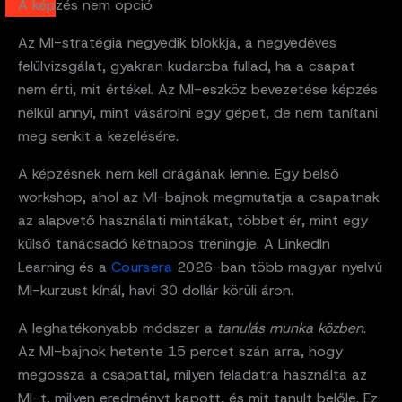
A képzés nem opció
Az MI-stratégia negyedik blokkja, a negyedéves
felülvizsgálat, gyakran kudarcba fullad, ha a csapat
nem érti, mit értékel. Az MI-eszköz bevezetése képzés
nélkül annyi, mint vásárolni egy gépet, de nem tanítani
meg senkit a kezelésére.
A képzésnek nem kell drágának lennie. Egy belső
workshop, ahol az MI-bajnok megmutatja a csapatnak
az alapvető használati mintákat, többet ér, mint egy
külső tanácsadó kétnapos tréningje. A LinkedIn
Learning és a
Coursera
2026-ban több magyar nyelvű
MI-kurzust kínál, havi 30 dollár körüli áron.
A leghatékonyabb módszer a
tanulás munka közben
.
Az MI-bajnok hetente 15 percet szán arra, hogy
megossza a csapattal, milyen feladatra használta az
MI-t, milyen eredményt kapott, és mit tanult belőle. Ez