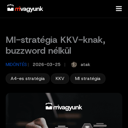
Skip
to
content
MI-stratégia KKV-knak,
buzzword nélkül
atak
MIDÖNTÉS
/
2026-03-25
/
,
,
A4-es stratégia
KKV
MI stratégia