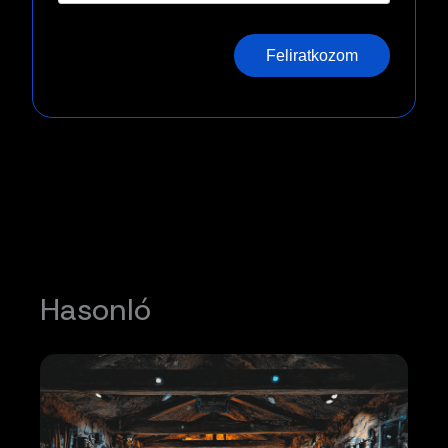
Feliratkozom
Hasonló