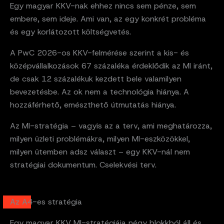
Egy magyar KKV-nak ehhez nincs sem pénze, sem
embere, sem ideje. Ami van, az egy konkrét probléma
és egy korlátozott költségvetés.
A PwC 2026-os KKV-felmérése szerint a kis- és
középvállalkozások 67 százaléka érdeklődik az MI iránt,
de csak 12 százalékuk kezdett bele valamilyen
bevezetésbe. Az ok nem a technológia hiánya. A
hozzáférhető, emészthető útmutatás hiánya.
Az MI-stratégia – vagyis az a terv, ami meghatározza,
milyen üzleti problémákra, milyen MI-eszközökkel,
milyen ütemben adsz választ – egy KKV-nál nem
stratégiai dokumentum. Cselekvési terv.
Az A4-es stratégia
Egy magyar KKV MI-stratégiája négy blokkból áll és