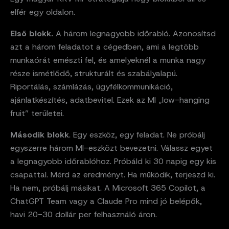
elfér egy oldalon.
Első blokk.
A három legnagyobb időrabló. Azonosítsd
azt a három feladatot a cégedben, ami a legtöbb
munkaórát emészti fel, és amelyeknél a munka nagy
része ismétlődő, strukturált és szabályalapú.
Riportálás, számlázás, ügyfélkommunikáció,
ajánlatkészítés, adatbevitel. Ezek az MI „low-hanging
fruit” területei.
Második blokk
. Egy eszköz, egy feladat. Ne próbálj
egyszerre három MI-eszközt bevezetni. Válassz egyet
a legnagyobb időrablóhoz. Próbáld ki 30 napig egy kis
csapattal. Mérd az eredményt. Ha működik, terjeszd ki.
Ha nem, próbálj másikat. A Microsoft 365 Copilot, a
ChatGPT Team vagy a Claude Pro mind jó belépők,
havi 20-30 dollár per felhasználó áron.